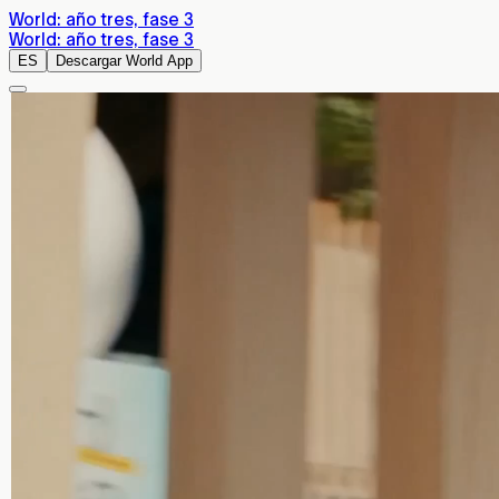
World: año tres, fase 3
World: año tres, fase 3
ES
Descargar World App