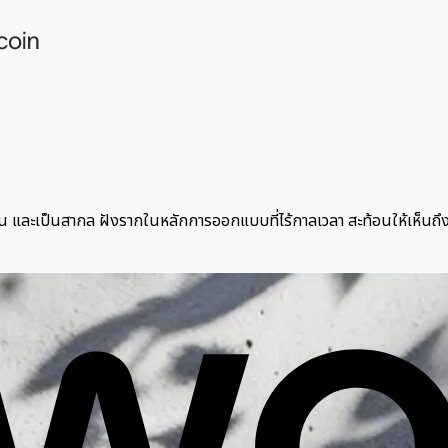
น และเป็นสากล ฝังรากในหลักการออกแบบที่ไร้กาลเวลา สะท้อนให้เห็นถึงค