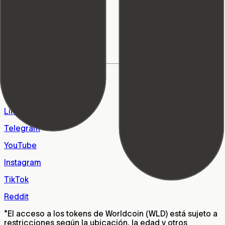
Privacidad
Medios de comunicación
World Foundation
Centro de aprendizaje
Soporte
Preguntas frecuentes
Empleo
X
WhatsApp
LinkedIn
Telegram
YouTube
Instagram
TikTok
Reddit
*
El acceso a los tokens de Worldcoin (WLD) está sujeto a
restricciones según la ubicación, la edad y otros