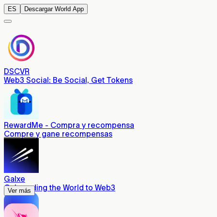
ES
Descargar World App
DSCVR
Web3 Social: Be Social, Get Tokens
RewardMe - Compra y recompensa
Compre y gane recompensas
Galxe
Onboarding the World to Web3
Ver más