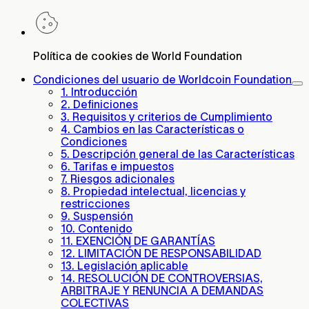
Política de cookies de World Foundation
Condiciones del usuario de Worldcoin Foundation
1. Introducción
2. Definiciones
3. Requisitos y criterios de Cumplimiento
4. Cambios en las Características o
Condiciones
5. Descripción general de las Características
6. Tarifas e impuestos
7. Riesgos adicionales
8. Propiedad intelectual, licencias y
restricciones
9. Suspensión
10. Contenido
11. EXENCIÓN DE GARANTÍAS
12. LIMITACIÓN DE RESPONSABILIDAD
13. Legislación aplicable
14. RESOLUCIÓN DE CONTROVERSIAS,
ARBITRAJE Y RENUNCIA A DEMANDAS
COLECTIVAS