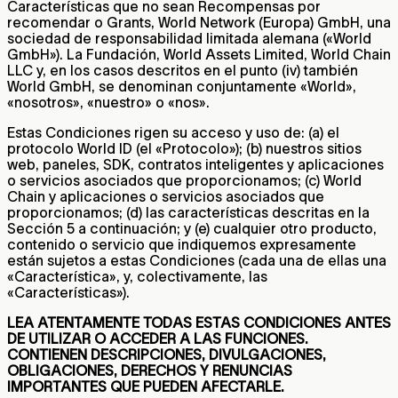
Características que no sean Recompensas por
recomendar o Grants, World Network (Europa) GmbH, una
sociedad de responsabilidad limitada alemana («World
GmbH»). La Fundación, World Assets Limited, World Chain
LLC y, en los casos descritos en el punto (iv) también
World GmbH, se denominan conjuntamente «World»,
«nosotros», «nuestro» o «nos».
Estas Condiciones rigen su acceso y uso de: (a) el
protocolo World ID (el «Protocolo»); (b) nuestros sitios
web, paneles, SDK, contratos inteligentes y aplicaciones
o servicios asociados que proporcionamos; (c) World
Chain y aplicaciones o servicios asociados que
proporcionamos; (d) las características descritas en la
Sección 5 a continuación; y (e) cualquier otro producto,
contenido o servicio que indiquemos expresamente
están sujetos a estas Condiciones (cada una de ellas una
«Característica», y, colectivamente, las
«Características»).
LEA ATENTAMENTE TODAS ESTAS CONDICIONES ANTES
DE UTILIZAR O ACCEDER A LAS FUNCIONES.
CONTIENEN DESCRIPCIONES, DIVULGACIONES,
OBLIGACIONES, DERECHOS Y RENUNCIAS
IMPORTANTES QUE PUEDEN AFECTARLE.