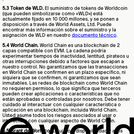
5.3 Token de WLD.
El suministro de tokens de Worldcoin
(que pueden simbolizarse como «WLD») está
actualmente fijado en 10 000 millones, y se ponen a
disposición a través de World Assets, Ltd. Puede
encontrar más información sobre el suministro y la
asignación de WLD en nuestro
documento técnico
.
5.4 World Chain.
World Chain es una blockchain de 2
capas compatible con EVM. La cadena podría
experimentar tiempos de inactividad, lentitud, pirateos u
otras interrupciones debido a factores que escapan a
nuestro control. No garantizamos que las transacciones
en World Chain se confirmen en un plazo específico, ni
siquiera que se confirmen, ni garantizamos que sean
inmutables. Las redes de blockchain como World Chain
no requieren permisos, lo que significa que terceros
pueden crear aplicaciones o características que no
están aprobadas o controladas por nosotros. Debe tener
cuidado al interactuar con cualquier característica o
aplicación en una blockchain, incluida World Chain.
Usted asume todos los riesgos asociados al usar o
interactuar con cualquier aspecto de World Chain.
5.5 Grant de Worldcoin.
Sujeto a disponibilidad y a los