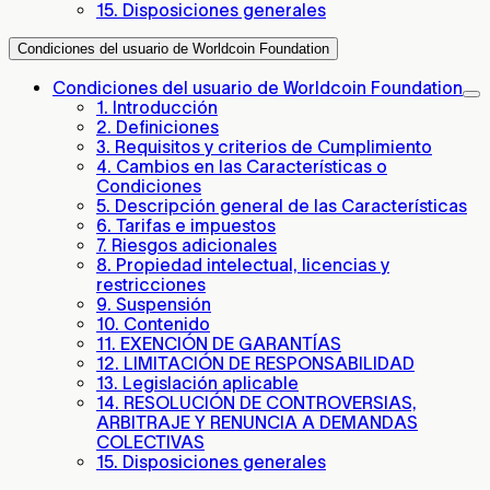
15. Disposiciones generales
Condiciones del usuario de Worldcoin Foundation
Condiciones del usuario de Worldcoin Foundation
1. Introducción
2. Definiciones
3. Requisitos y criterios de Cumplimiento
4. Cambios en las Características o
Condiciones
5. Descripción general de las Características
6. Tarifas e impuestos
7. Riesgos adicionales
8. Propiedad intelectual, licencias y
restricciones
9. Suspensión
10. Contenido
11. EXENCIÓN DE GARANTÍAS
12. LIMITACIÓN DE RESPONSABILIDAD
13. Legislación aplicable
14. RESOLUCIÓN DE CONTROVERSIAS,
ARBITRAJE Y RENUNCIA A DEMANDAS
COLECTIVAS
15. Disposiciones generales