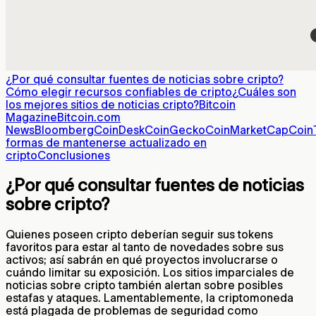
¿Por qué consultar fuentes de noticias sobre cripto?
Cómo elegir recursos confiables de cripto
¿Cuáles son
los mejores sitios de noticias cripto?
Bitcoin
Magazine
Bitcoin.com
News
Bloomberg
CoinDesk
CoinGecko
CoinMarketCap
Coin
formas de mantenerse actualizado en
cripto
Conclusiones
¿Por qué consultar fuentes de noticias
sobre cripto?
Quienes poseen cripto deberían seguir sus tokens
favoritos para estar al tanto de novedades sobre sus
activos; así sabrán en qué proyectos involucrarse o
cuándo limitar su exposición. Los sitios imparciales de
noticias sobre cripto también alertan sobre posibles
estafas y ataques. Lamentablemente, la criptomoneda
está plagada de problemas de seguridad como