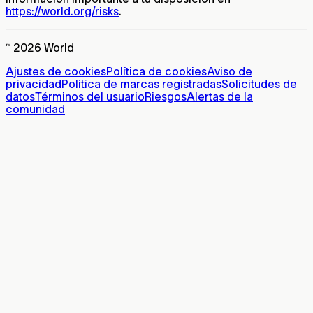
https://world.org/risks
.
™ 2026 World
Ajustes de cookies
Política de cookies
Aviso de
privacidad
Política de marcas registradas
Solicitudes de
datos
Términos del usuario
Riesgos
Alertas de la
comunidad