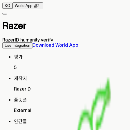
KO
World App 받기
Razer
RazerID humanity verify
Download World App
Use Integration
평가
5
제작자
RazerID
플랫폼
External
인간들