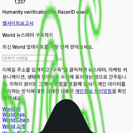
1,337
Humanity verification for RazerID users
웹사이트
보고서
World 뉴스레터 구독하기
최신 World 업데이트를 가장 먼저 받아보세요.
이메일 주소를 입력하고 "구독"을 클릭하면 뉴스레터, 마케팅 커
뮤니케이션, 생태계 업데이트 수신에 동의하는 것으로 간주됩니
다. 귀하의 권리와 그 행사 방법을 포함해 당사가 개인 데이터를
처리하는 방식에 대한 자세한 내용은
개인정보 처리방침
을 확인
해 주세요.
World ID
World App
World Chain
World 소개