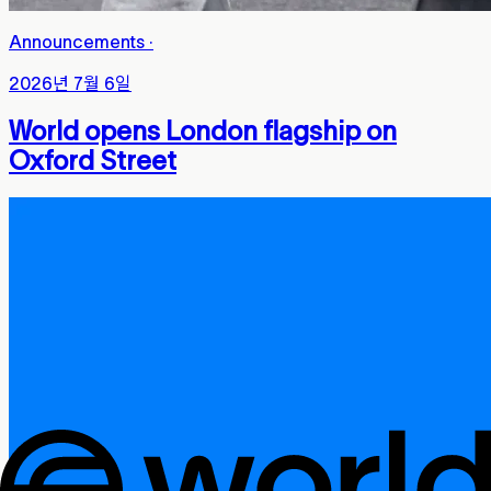
Announcements
·
2026년 7월 6일
World opens London flagship on
Oxford Street