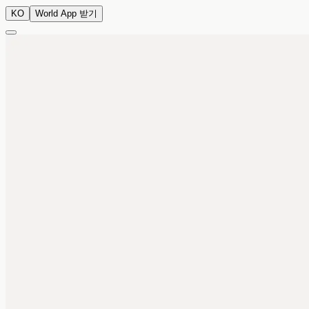
KO
World App 받기