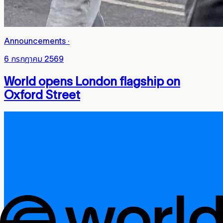
Announcements
·
6 กรกฎาคม 2569
World opens London flagship on
Oxford Street