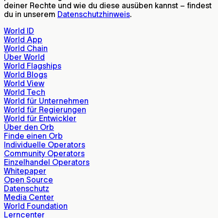
deiner Rechte und wie du diese ausüben kannst – findest
du in unserem
Datenschutzhinweis
.
World ID
World App
World Chain
Über World
World Flagships
World Blogs
World View
World Tech
World für Unternehmen
World für Regierungen
World für Entwickler
Über den Orb
Finde einen Orb
Individuelle Operators
Community Operators
Einzelhandel Operators
Whitepaper
Open Source
Datenschutz
Media Center
World Foundation
Lerncenter