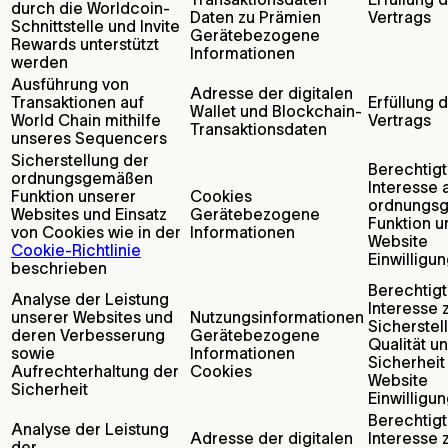
durch die Worldcoin-
Daten zu Prämien
Vertrags
Schnittstelle und Invite
Gerätebezogene
Rewards unterstützt
Informationen
werden
Ausführung von
Adresse der digitalen
Transaktionen auf
Erfüllung 
Wallet und Blockchain-
World Chain mithilfe
Vertrags
Transaktionsdaten
unseres Sequencers
Sicherstellung der
Berechtig
ordnungsgemäßen
Interesse 
Funktion unserer
Cookies
ordnungs
Websites und Einsatz
Gerätebezogene
Funktion u
von Cookies wie in der
Informationen
Website
Cookie-Richtlinie
Einwilligu
beschrieben
Berechtig
Analyse der Leistung
Interesse 
unserer Websites und
Nutzungsinformationen
Sicherstel
deren Verbesserung
Gerätebezogene
Qualität u
sowie
Informationen
Sicherheit
Aufrechterhaltung der
Cookies
Website
Sicherheit
Einwilligu
Berechtig
Analyse der Leistung
Adresse der digitalen
Interesse 
der