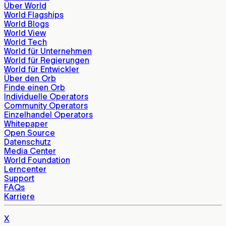
Über World
World Flagships
World Blogs
World View
World Tech
World für Unternehmen
World für Regierungen
World für Entwickler
Über den Orb
Finde einen Orb
Individuelle Operators
Community Operators
Einzelhandel Operators
Whitepaper
Open Source
Datenschutz
Media Center
World Foundation
Lerncenter
Support
FAQs
Karriere
X