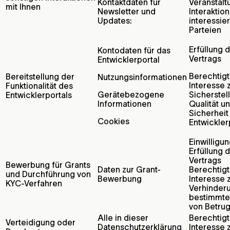
Kontaktdaten für
Veranstal
mit Ihnen
Newsletter und
Interaktio
Updates:
interessie
Parteien
Erfüllung 
Kontodaten für das
Vertrags
Entwicklerportal
Berechtig
Bereitstellung der
Nutzungsinformationen
Interesse 
Funktionalität des
Gerätebezogene
Sicherstel
Entwicklerportals
Informationen
Qualität u
Sicherheit
Cookies
Entwickler
Einwilligu
Erfüllung 
Vertrags
Bewerbung für Grants
Daten zur Grant-
Berechtig
und Durchführung von
Bewerbung
Interesse 
KYC-Verfahren
Verhinder
bestimmte
von Betru
Alle in dieser
Berechtig
Verteidigung oder
Datenschutzerklärung
Interesse 