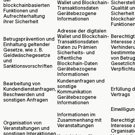
Wallet und Blockchain-
Sicherstel
blockchainbasierten
Transaktionsdaten
Qualität u
Funktionen und
Gerätebezogene
Sicherheit
Aufrechterhaltung
Informationen
blockchai
ihrer Sicherheit
Funktione
Adresse der digitalen
Wallet und Blockchain-
Berechtig
Betrugsprävention und
Transaktionsdaten
Interesse 
Einhaltung geltender
Daten zu Prämien
Verhinder
Gesetze, wie z. B.
Sicherheits- und
bestimmte
Geldwäschegesetze
öffentliche
von Betru
und
Blockchain-Daten
Gesetzlic
Sanktionsvorschriften
Gerätebezogene
Verpflicht
Informationen
Kundenanfragen und
Bearbeitung von
sonstige
Kundendienstanfragen,
Erfüllung 
Kommunikation
Beschwerden und
Vertrags
Gerätebezogene
sonstigen Anfragen
Informationen
Einwilligu
Informationen im
Zusammenhang mit
Berechtig
Organisation von
Veranstaltungen
Interesse 
Veranstaltungen und
Organisati
sonstigen Interaktionen