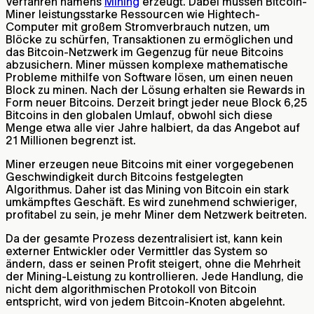
Verfahren namens
Mining
erzeugt. Dabei müssen Bitcoin-
Miner leistungsstarke Ressourcen wie Hightech-
Computer mit großem Stromverbrauch nutzen, um
Blöcke zu schürfen, Transaktionen zu ermöglichen und
das Bitcoin-Netzwerk im Gegenzug für neue Bitcoins
abzusichern. Miner müssen komplexe mathematische
Probleme mithilfe von Software lösen, um einen neuen
Block zu minen. Nach der Lösung erhalten sie Rewards in
Form neuer Bitcoins. Derzeit bringt jeder neue Block 6,25
Bitcoins in den globalen Umlauf, obwohl sich diese
Menge etwa alle vier Jahre halbiert, da das Angebot auf
21 Millionen begrenzt ist.
Miner erzeugen neue Bitcoins mit einer vorgegebenen
Geschwindigkeit durch Bitcoins festgelegten
Algorithmus. Daher ist das Mining von Bitcoin ein stark
umkämpftes Geschäft. Es wird zunehmend schwieriger,
profitabel zu sein, je mehr Miner dem Netzwerk beitreten.
Da der gesamte Prozess dezentralisiert ist, kann kein
externer Entwickler oder Vermittler das System so
ändern, dass er seinen Profit steigert, ohne die Mehrheit
der Mining-Leistung zu kontrollieren. Jede Handlung, die
nicht dem algorithmischen Protokoll von Bitcoin
entspricht, wird von jedem Bitcoin-Knoten abgelehnt.