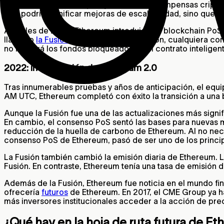
confirmar nuevos bloques y reclamar recompensas cripto. 
PoS podría significar mejoras de escalabilidad, sino que t
A finales de 2020, Ethereum introdujo una blockchain Po
llamado
la Fusión
. Antes de esta transición, cualquiera 
no liberará los fondos bloqueados en el contrato intelige
2022: introducción de Ethereum 2.0
Tras innumerables pruebas y años de anticipación, el equ
AM UTC, Ethereum completó con éxito la transición a una 
Aunque la Fusión fue una de las actualizaciones más signifi
En cambio, el consenso PoS sentó las bases para nuevas m
reducción de la huella de carbono de Ethereum. Al no ne
consenso PoS de Ethereum, pasó de ser uno de los princi
La Fusión también cambió la emisión diaria de Ethereum. 
Fusión. En contraste, Ethereum tenía una tasa de emisión d
Además de la Fusión, Ethereum fue noticia en el mundo fin
ofrecería
futuros
de Ethereum. En 2017, el CME Group ya ha
más inversores institucionales acceder a la acción de pre
¿Qué hay en la hoja de ruta futura de E