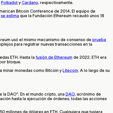
m
Polkadot
y
Cardano
, respectivamente.
 American Bitcoin Conference de 2014. El equipo de
,
se estima
que la Fundación Ethereum recaudó unos 18
 Ethereum usó el mismo mecanismo de consenso de
prueba
plejos para registrar nuevas transacciones en la
edas ETH. Hasta la
fusión de Ethereum
de 2022, ETH era
por bloque.
ra minar monedas como Bitcoin y
Litecoin
. A lo largo de su
e la DAO". En el mundo cripto, una
DAO
, acrónimo de
ación hasta la ejecución de órdenes, todas las acciones
50 millones de dólares en ETH. Cualquiera que tuviera