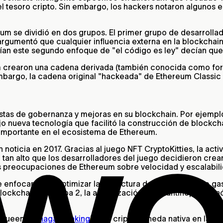
l tesoro cripto. Sin embargo, los hackers notaron algunos e
reum se dividió en dos grupos. El primer grupo de desarrol
rgumentó que cualquier influencia externa en la blockchain 
an este segundo enfoque de "el código es ley" decían que 
m crearon una cadena derivada (también conocida como fork
embargo, la cadena original "hackeada" de Ethereum Classic 
stas de gobernanza y mejoras en su blockchain. Por ejempl
ujo nueva tecnología que facilitó la construcción de blockc
 importante en el ecosistema de Ethereum.
 noticia en 2017. Gracias al juego NFT CryptoKitties, la ac
 tan alto que los desarrolladores del juego decidieron crear
las preocupaciones de Ethereum sobre velocidad y escalabil
se enfocaron en optimizar la estructura de comisiones de g
ockchains de capa 2, la actualización Constantinopla allan
oqueen (o "
hagan staking
") una criptomoneda nativa en la b