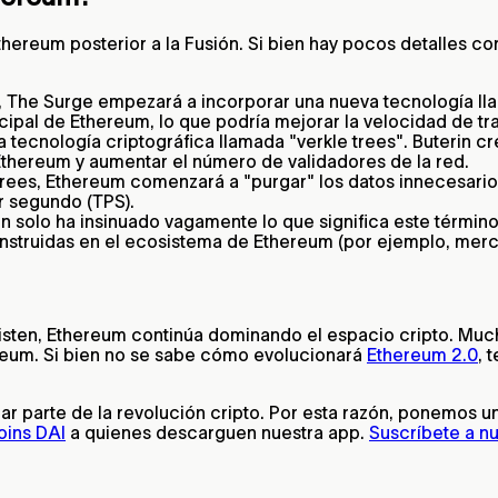
 Ethereum posterior a la Fusión. Si bien hay pocos detalles 
e Surge empezará a incorporar una nueva tecnología llam
ipal de Ethereum, lo que podría mejorar la velocidad de tran
tecnología criptográfica llamada "verkle trees". Buterin cr
hereum y aumentar el número de validadores de la red.
 trees, Ethereum comenzará a "purgar" los datos innecesari
r segundo (TPS).
n solo ha insinuado vagamente lo que significa este término
nstruidas en el ecosistema de Ethereum (por ejemplo, mer
sten, Ethereum continúa dominando el espacio cripto. Much
hereum. Si bien no se sabe cómo evolucionará
Ethereum 2.0
, 
rmar parte de la revolución cripto. Por esta razón, ponemos
oins DAI
a quienes descarguen nuestra app.
Suscríbete a n