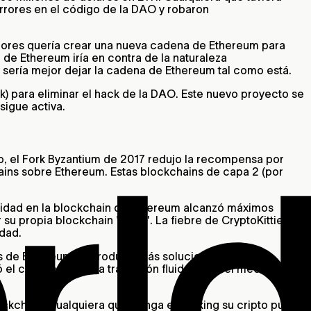
rrores en el código de la DAO y robaron
ladores quería crear una nueva cadena de Ethereum para
de Ethereum iría en contra de la naturaleza
sería mejor dejar la cadena de Ethereum tal como está.
) para eliminar el hack de la DAO. Este nuevo proyecto se
sigue activa.
o, el Fork Byzantium de 2017 redujo la recompensa por
hains sobre Ethereum. Estas blockchains de capa 2 (por
tividad en la blockchain de Ethereum alcanzó máximos
 su propia blockchain "Flow". La fiebre de CryptoKitties en
idad.
as de Ethereum e introducir más soluciones de
ó el camino para una transición fluida hacia el mecanismo
lockchain. Cualquiera que ponga en staking su cripto puede