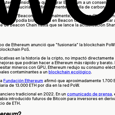
Buterin consideraba que migrar Ethereum a un consenso PoS
ambién reduciría significativamente la huella de carbono de
S llamada "Beacon Chain". Finalmente, la Beacon Chain ree
con 32 ETH podía bloquearlos en Beacon Chain para empezar
nte de Beacon Chain hasta que se lance la actualización Sha
ipo de Ethereum anunció que "fusionaría" la blockchain PoW
blockchain PoS.
cativas en la historia de la cripto, no impactó directamente
ejoras que podrían hacer a Ethereum más rápido y barato. E
cesitar mineros con GPU, Ethereum redujo su consumo eléct
pales contaminantes a un
blockchain ecológico
.
La
Fundación Ethereum
afirmó que aproximadamente 1.700 ET
iaria de 13.000 ETH por día en la red PoW.
anciero tradicional en 2022. En un
comunicado de prensa
,
bía introducido futuros de Bitcoin para inversores en deri
cio de ETH.
thereum?