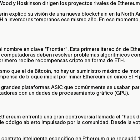
 Wood y Hoskinson dirigen los proyectos rivales de Ethereu
erin explicó su visión de una nueva blockchain en la North
ETH a inversores tempranos ese mismo año. En ese momento
 el nombre en clave "Frontier". Esta primera iteración de
las computadoras deben resolver problemas algorítmicos com
primero recibe recompensas cripto en forma de ETH.
mo que el de Bitcoin, no hay un suministro máximo de mon
ompensa de bloque inicial por minar Ethereum en cinco ETH 
as grandes plataformas ASIC que comúnmente se usaban pa
tadoras con unidades de procesamiento gráfico (GPU).
thereum enfrentó una gran controversia llamada el "hack d
e código abierto impulsado por la comunidad. Desde la vot
 contrato inteligente específico en Ethereum que recaudó 1