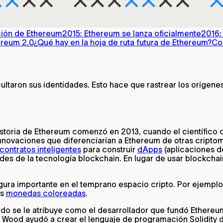
ción de Ethereum
2015: Ethereum se lanza oficialmente
2016:
ereum 2.0
¿Qué hay en la hoja de ruta futura de Ethereum?
Co
ultaron sus identidades. Esto hace que rastrear los orígene
historia de Ethereum comenzó en 2013, cuando el científico 
nnovaciones que diferenciarían a Ethereum de otras cripto
contratos inteligentes
para construir
dApps
(aplicaciones d
ades de la tecnología blockchain. En lugar de usar blockchai
igura importante en el temprano espacio cripto. Por ejemplo
as
monedas coloreadas
.
do se le atribuye como el desarrollador que fundó Ethereu
Wood ayudó a crear el lenguaje de programación Solidity d