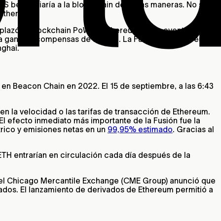
 beneficiaría a la blockchain de varias maneras. No solo
 Ethereum.
mplazó la blockchain PoW de Ethereum en un evento
 a ganar recompensas de staking. La Fundación Ethereum
nghai.
 en Beacon Chain en 2022. El 15 de septiembre, a las 6:43
 en la velocidad o las tarifas de transacción de Ethereum.
l efecto inmediato más importante de la Fusión fue la
rico y emisiones netas en un
99,95% estimado
. Gracias al
H entrarían en circulación cada día después de la
 el Chicago Mercantile Exchange (CME Group) anunció que
vados. El lanzamiento de derivados de Ethereum permitió a