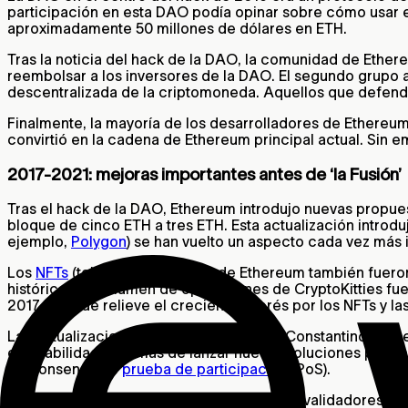
participación en esta DAO podía opinar sobre cómo usar e
aproximadamente 50 millones de dólares en ETH.
Tras la noticia del hack de la DAO, la comunidad de Ethe
reembolsar a los inversores de la DAO. El segundo grupo a
descentralizada de la criptomoneda. Aquellos que defendí
Finalmente, la mayoría de los desarrolladores de Ethereu
convirtió en la cadena de Ethereum principal actual. Sin 
2017-2021: mejoras importantes antes de ‘la Fusión’
Tras el hack de la DAO, Ethereum introdujo nuevas propue
bloque de cinco ETH a tres ETH. Esta actualización introd
ejemplo,
Polygon
) se han vuelto un aspecto cada vez más
Los
NFTs
(tokens no fungibles) de Ethereum también fueron
históricos. El volumen de operaciones de CryptoKitties fue
2017 puso de relieve el creciente interés por los NFTs y 
Las actualizaciones de 2019, Estambul y Constantinopla, 
escalabilidad. Además de lanzar nuevas soluciones para bl
de consenso de
prueba de participación
(PoS).
A diferencia de PoW, PoS requiere que los validadores bl