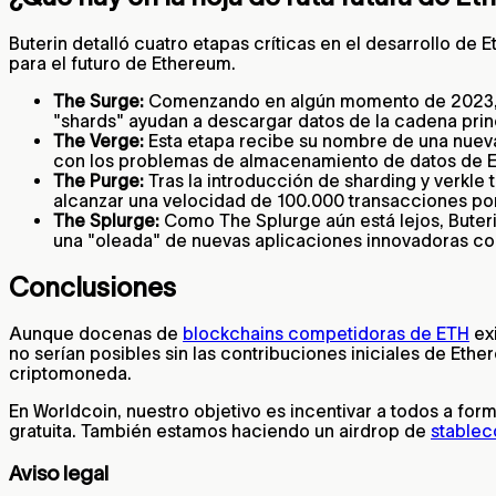
Buterin detalló cuatro etapas críticas en el desarrollo de
para el futuro de Ethereum.
The Surge:
Comenzando en algún momento de 2023, Th
"shards" ayudan a descargar datos de la cadena princ
The Verge:
Esta etapa recibe su nombre de una nueva 
con los problemas de almacenamiento de datos de Et
The Purge:
Tras la introducción de sharding y verkle
alcanzar una velocidad de 100.000 transacciones po
The Splurge:
Como The Splurge aún está lejos, Buteri
una "oleada" de nuevas aplicaciones innovadoras co
Conclusiones
Aunque docenas de
blockchains competidoras de ETH
exi
no serían posibles sin las contribuciones iniciales de Et
criptomoneda.
En Worldcoin, nuestro objetivo es incentivar a todos a fo
gratuita. También estamos haciendo un airdrop de
stablec
Aviso legal