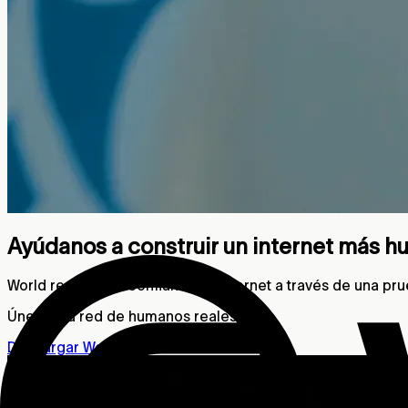
Ayúdanos a construir un internet más 
World redefine la confianza en internet a través de una pr
Únete a la red de humanos reales.
Descargar World App