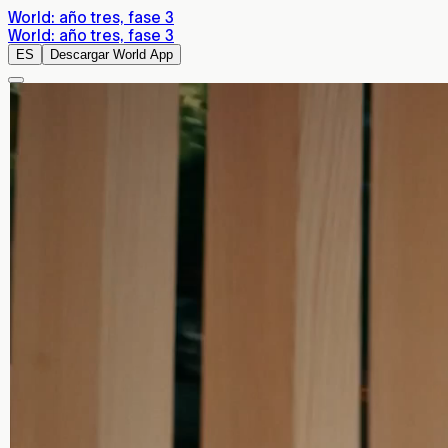
World: año tres, fase 3
World: año tres, fase 3
ES
Descargar World App