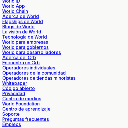
World ID
World App
World Chain
Acerca de World
Flagships de World
Blogs de World
La visión de World
Tecnología de World
World para empresas
World para gobiernos
World para desarrolladores
Acerca del Orb
Encuentra un Orb
Operadores individuales
Operadores de la comunidad
Operadores de tiendas minoristas
Whitepaper
Código abierto
Privacidad
Centro de medios
World Foundation
Centro de aprendizaje
Soporte
Preguntas frecuentes
Empleos