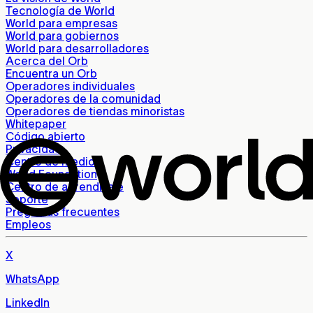
Tecnología de World
World para empresas
World para gobiernos
World para desarrolladores
Acerca del Orb
Encuentra un Orb
Operadores individuales
Operadores de la comunidad
Operadores de tiendas minoristas
Whitepaper
Código abierto
Privacidad
Centro de medios
World Foundation
Centro de aprendizaje
Soporte
Preguntas frecuentes
Empleos
X
WhatsApp
LinkedIn