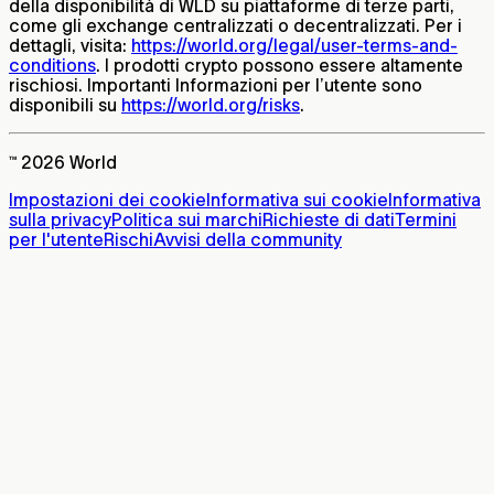
della disponibilità di WLD su piattaforme di terze parti,
come gli exchange centralizzati o decentralizzati. Per i
dettagli, visita:
https://world.org/legal/user-terms-and-
conditions
. I prodotti crypto possono essere altamente
rischiosi. Importanti Informazioni per l’utente sono
disponibili su
https://world.org/risks
.
™ 2026 World
Impostazioni dei cookie
Informativa sui cookie
Informativa
sulla privacy
Politica sui marchi
Richieste di dati
Termini
per l'utente
Rischi
Avvisi della community