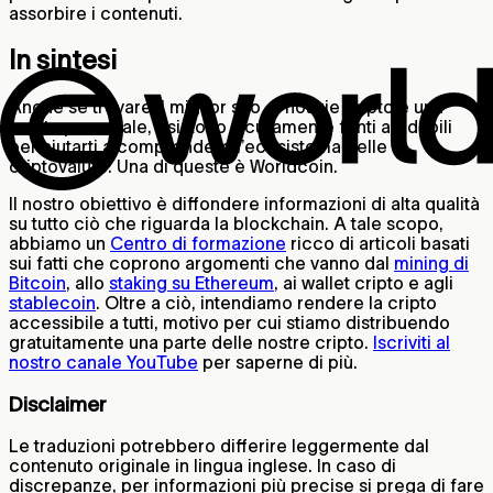
assorbire i contenuti.
In sintesi
Anche se trovare il miglior sito di notizie cripto è una
scelta personale, esistono sicuramente fonti affidabili
per aiutarti a comprendere l’ecosistema delle
criptovalute. Una di queste è Worldcoin.
Il nostro obiettivo è diffondere informazioni di alta qualità
su tutto ciò che riguarda la blockchain. A tale scopo,
abbiamo un
Centro di formazione
ricco di articoli basati
sui fatti che coprono argomenti che vanno dal
mining di
Bitcoin
, allo
staking su Ethereum
, ai wallet cripto e agli
stablecoin
. Oltre a ciò, intendiamo rendere la cripto
accessibile a tutti, motivo per cui stiamo distribuendo
gratuitamente una parte delle nostre cripto.
Iscriviti al
nostro canale YouTube
per saperne di più.
Disclaimer
Le traduzioni potrebbero differire leggermente dal
contenuto originale in lingua inglese. In caso di
discrepanze, per informazioni più precise si prega di fare