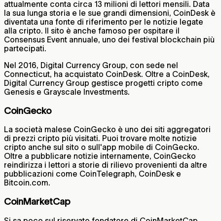
attualmente conta circa 13 milioni di lettori mensili. Data
la sua lunga storia e le sue grandi dimensioni, CoinDesk è
diventata una fonte di riferimento per le notizie legate
alla cripto. Il sito è anche famoso per ospitare il
Consensus Event annuale, uno dei festival blockchain più
partecipati.
Nel 2016, Digital Currency Group, con sede nel
Connecticut, ha acquistato CoinDesk. Oltre a CoinDesk,
Digital Currency Group gestisce progetti cripto come
Genesis e Grayscale Investments.
CoinGecko
La società malese CoinGecko è uno dei siti aggregatori
di prezzi cripto più visitati. Puoi trovare molte notizie
cripto anche sul sito o sull'app mobile di CoinGecko.
Oltre a pubblicare notizie internamente, CoinGecko
reindirizza i lettori a storie di rilievo provenienti da altre
pubblicazioni come CoinTelegraph, CoinDesk e
Bitcoin.com.
CoinMarketCap
Si sa poco sul riservato fondatore di CoinMarketCap,