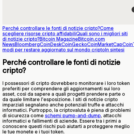
Perché controllare le fonti di notizie cripto?
Come
scegliere risorse cripto affidabili
Quali sono i migliori siti
di notizie cripto?
Bitcoin Magazine
Bitcoin.com
News
Bloomberg
CoinDesk
CoinGecko
CoinMarketCap
Coin
modi per restare aggiornato sul mondo cripto
In sintesi
Perché controllare le fonti di notizie
cripto?
I possessori di cripto dovrebbero monitorare i loro token
preferiti per comprendere gli aggiornamenti sui loro
asset, così da sapere a quali progetti prendere parte o
da quale limitare l'esposizione. I siti di notizie cripto
imparziali segnalano anche potenziali truffe e attacchi
informatici. Purtroppo, la criptovaluta è piena di problemi
di sicurezza come
schemi pump-and-dump
, attacchi
informatici e fallimenti di aziende. Essere tra i primi a
conoscere questi rischi può aiutarti a proteggere meglio
le tue monete e i tuoi token.