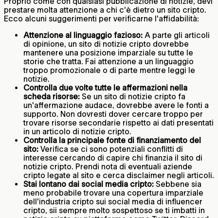
Proprio come con qualsiasi pubblicazione di notizie, devi
prestare molta attenzione a chi c'è dietro un sito cripto.
Ecco alcuni suggerimenti per verificarne l'affidabilità:
Attenzione al linguaggio fazioso:
A parte gli articoli
di opinione, un sito di notizie cripto dovrebbe
mantenere una posizione imparziale su tutte le
storie che tratta. Fai attenzione a un linguaggio
troppo promozionale o di parte mentre leggi le
notizie.
Controlla due volte tutte le affermazioni nella
scheda risorse:
Se un sito di notizie cripto fa
un'affermazione audace, dovrebbe avere le fonti a
supporto. Non dovresti dover cercare troppo per
trovare risorse secondarie rispetto ai dati presentati
in un articolo di notizie cripto.
Controlla la principale fonte di finanziamento del
sito:
Verifica se ci sono potenziali conflitti di
interesse cercando di capire chi finanzia il sito di
notizie cripto. Prendi nota di eventuali aziende
cripto legate al sito e cerca disclaimer negli articoli.
Stai lontano dai social media cripto:
Sebbene sia
meno probabile trovare una copertura imparziale
dell'industria cripto sui social media di influencer
cripto, sii sempre molto sospettoso se ti imbatti in