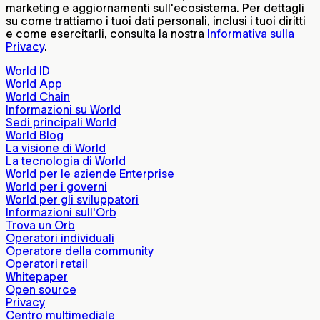
marketing e aggiornamenti sull'ecosistema. Per dettagli
su come trattiamo i tuoi dati personali, inclusi i tuoi diritti
e come esercitarli, consulta la nostra
Informativa sulla
Privacy
.
World ID
World App
World Chain
Informazioni su World
Sedi principali World
World Blog
La visione di World
La tecnologia di World
World per le aziende Enterprise
World per i governi
World per gli sviluppatori
Informazioni sull'Orb
Trova un Orb
Operatori individuali
Operatore della community
Operatori retail
Whitepaper
Open source
Privacy
Centro multimediale