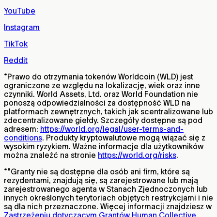
YouTube
Instagram
TikTok
Reddit
*
Prawo do otrzymania tokenów Worldcoin (WLD) jest
ograniczone ze względu na lokalizację, wiek oraz inne
czynniki. World Assets, Ltd. oraz World Foundation nie
ponoszą odpowiedzialności za dostępność WLD na
platformach zewnętrznych, takich jak scentralizowane lub
zdecentralizowane giełdy. Szczegóły dostępne są pod
adresem:
https://world.org/legal/user-terms-and-
conditions
. Produkty kryptowalutowe mogą wiązać się z
wysokim ryzykiem. Ważne informacje dla użytkowników
można znaleźć na stronie
https://world.org/risks
.
**
Granty nie są dostępne dla osób ani firm, które są
rezydentami, znajdują się, są zarejestrowane lub mają
zarejestrowanego agenta w Stanach Zjednoczonych lub
innych określonych terytoriach objętych restrykcjami i nie
są dla nich przeznaczone. Więcej informacji znajdziesz w
Zastrzeżeniu dotyczącym Grantów Human Collective
.