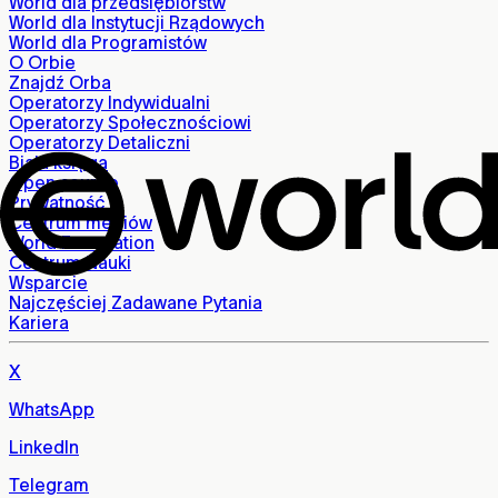
World dla przedsiębiorstw
World dla Instytucji Rządowych
World dla Programistów
O Orbie
Znajdź Orba
Operatorzy Indywidualni
Operatorzy Społecznościowi
Operatorzy Detaliczni
Biała księga
Open source
Prywatność
Centrum mediów
World Foundation
Centrum Nauki
Wsparcie
Najczęściej Zadawane Pytania
Kariera
X
WhatsApp
LinkedIn
Telegram