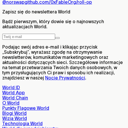
@norswap
github.com/0xFableOrg/roll-op
Zapisz się do newslettera World
Bądź pierwszym, który dowie się o najnowszych
aktualizacjach World.
Podając swój adres e-mail i klikając przycisk
„Subskrybuj”, wyrażasz zgodę na otrzymywanie
newsletterów, komunikatów marketingowych oraz
aktualności dotyczących sieci. Szczegółowe informacje
na temat przetwarzania Twoich danych osobowych, w
tym przysługujących Ci praw i sposobu ich realizacji,
znajdziesz w naszej
Nocie Prywatności
.
World ID
World App
World Chain
O World
Punkty Flagowe World
Blogi World
Wizja World
Technologia World