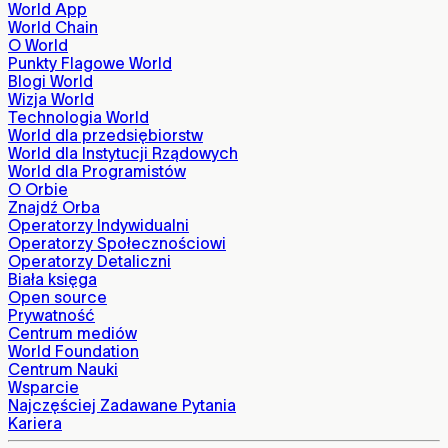
World App
World Chain
O World
Punkty Flagowe World
Blogi World
Wizja World
Technologia World
World dla przedsiębiorstw
World dla Instytucji Rządowych
World dla Programistów
O Orbie
Znajdź Orba
Operatorzy Indywidualni
Operatorzy Społecznościowi
Operatorzy Detaliczni
Biała księga
Open source
Prywatność
Centrum mediów
World Foundation
Centrum Nauki
Wsparcie
Najczęściej Zadawane Pytania
Kariera