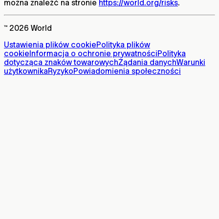
można znaleźć na stronie
https://world.org/risks
.
™ 2026 World
Ustawienia plików cookie
Polityka plików
cookie
Informacja o ochronie prywatności
Polityka
dotycząca znaków towarowych
Żądania danych
Warunki
użytkownika
Ryzyko
Powiadomienia społeczności