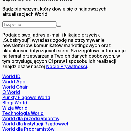
Bądź pierwszym, który dowie się o najnowszych
aktualizacjach World.
Podając swój adres e-mail i klikając przycisk
„Subskrybuj”, wyrażasz zgodę na otrzymywanie
newsletterów, komunikatów marketingowych oraz
aktualności dotyczących sieci. Szczegółowe informacje
na temat przetwarzania Twoich danych osobowych, w
tym przysługujących Ci praw i sposobu ich realizacji,
znajdziesz w naszej
Nocie Prywatności
.
World ID
World App
World Chain
O World
Punkty Flagowe World
Blogi World
Wizja World
Technologia World
World dla przedsiębiorstw
World dla Instytucji Rządowych
World dla Programistów