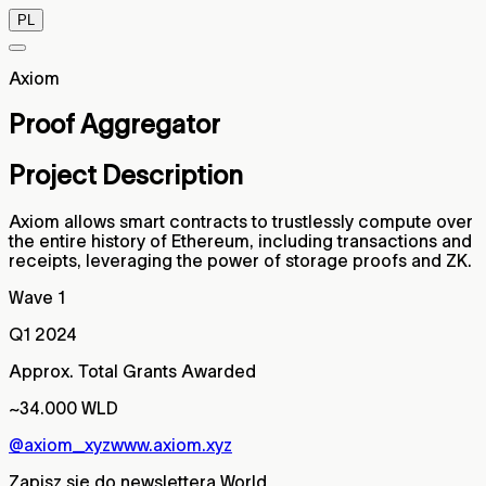
PL
Axiom
Proof Aggregator
Project Description
Axiom allows smart contracts to trustlessly compute over
the entire history of Ethereum, including transactions and
receipts, leveraging the power of storage proofs and ZK.
Wave 1
Q1 2024
Approx. Total Grants Awarded
~34.000 WLD
@axiom_xyz
www.axiom.xyz
Zapisz się do newslettera World