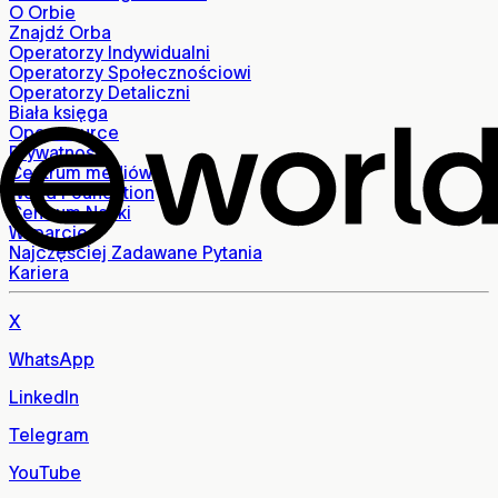
O Orbie
Znajdź Orba
Operatorzy Indywidualni
Operatorzy Społecznościowi
Operatorzy Detaliczni
Biała księga
Open source
Prywatność
Centrum mediów
World Foundation
Centrum Nauki
Wsparcie
Najczęściej Zadawane Pytania
Kariera
X
WhatsApp
LinkedIn
Telegram
YouTube