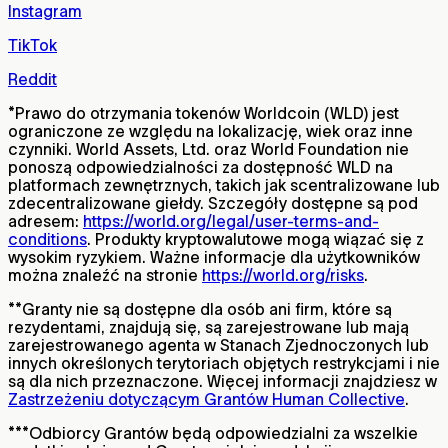
Instagram
TikTok
Reddit
*
Prawo do otrzymania tokenów Worldcoin (WLD) jest
ograniczone ze względu na lokalizację, wiek oraz inne
czynniki. World Assets, Ltd. oraz World Foundation nie
ponoszą odpowiedzialności za dostępność WLD na
platformach zewnętrznych, takich jak scentralizowane lub
zdecentralizowane giełdy. Szczegóły dostępne są pod
adresem:
https://world.org/legal/user-terms-and-
conditions
. Produkty kryptowalutowe mogą wiązać się z
wysokim ryzykiem. Ważne informacje dla użytkowników
można znaleźć na stronie
https://world.org/risks
.
**
Granty nie są dostępne dla osób ani firm, które są
rezydentami, znajdują się, są zarejestrowane lub mają
zarejestrowanego agenta w Stanach Zjednoczonych lub
innych określonych terytoriach objętych restrykcjami i nie
są dla nich przeznaczone. Więcej informacji znajdziesz w
Zastrzeżeniu dotyczącym Grantów Human Collective
.
***
Odbiorcy Grantów będą odpowiedzialni za wszelkie