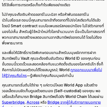
ได้ใช้เพื่อการเทรดหรือเก็งกำไรเพียงอย่างเดียว
ไม่ว่าคุณจะถือเงินห้าดอลลาร์ในมะนิลา หรือห้าพันดอลลาร์ใน
บัวโนสไอเรส ตอนนี้คุณสามารถเข้าถึงตลาดที่โปร่งใสเดียวกันได้แล้ว
โดยมี Smart contract แบบโอเพนซอร์สคอยปกป้อง ไม่ใช่ตัวกลางที่
มองไม่เห็น สำหรับผู้ใช้หน้าใหม่ทั่วโลกจำนวนมาก นี่จะเป็นโอกาสแรกที่
พวกเขาสามารถสร้างผลตอบแทนจากสินทรัพย์ของตนได้ โดยไม่ต้อง
พึ่งพาธนาคาร
และเพื่อให้มีสิทธิ์รางวัลพิเศษตอบแทนสำหรับมนุษย์จากการฝาก
สินทรัพย์ใน Vault คุณจะต้องยืนยันตัวตน World ID ของคุณก่อน
ขั้นตอนนี้รวดเร็วและสอดคล้องกับแนวคิดดั้งเดิมของโลกคริปโท ซึ่งก็
คือการไม่เปิดเผยตัวตนได้โดยสมบูรณ์; World
ถูกออกแบบมาเพื่อไม่
ให้รู้ว่าคุณคือใคร
—รู้เพียงว่าคุณคือมนุษย์เท่านั้น
คุณสามารถเริ่มต้นได้ง่าย ๆ แค่ดาวน์โหลด World App แล้วสร้าง
วอลเล็ตแบบจัดเก็บดูแลด้วยตนเอง (Self-custodial) ของคุณ พอ
เสร็จแล้วก็สามารถ Bridge สินทรัพย์ไปยัง World Chain ได้เลยผ่าน
Superbridge
,
Across
หรือ
Bridge จากผู้ให้บริการภายนอกราย