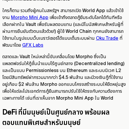
ใครก็ตาม รวมถึงผู้คนในสหรัฐฯ สามารถเปิด World App แล้วเข้าใช้
งาน
Morpho Mini App
เพื่อเข้าถึงตลาดกู้ยืมระดับโลกได้ทันทีหรือ
เลือกฝากใน Vault เพื่อรับผลตอบแทน (และมีโบนัสพิเศษสำหรับผู้ที่
ผ่านการยืนยันตัวตนแล้วด้วย!) ผู้ใช้ World Chain ทุกคนยังสามารถ
ใช้งานในรูปแบบเว็บเบราว์เซอร์ได้แบบเต็มระบบผ่าน
Oku Trade
ที่
พัฒนาโดย
GFX Labs
ตลาดและ Vault ใหม่เหล่านี้ขับเคลื่อนโดย Morpho ซึ่งเป็น
แพลตฟอร์มให้กู้ชั้นนำแบบไร้ศูนย์กลาง (Decentralized lending)
และเป็นแบบ Permissionless บน Ethereum และระบบนิเวศ L2
โดยมีสินทรัพย์ฝากรวมมากกว่า $4.5 พันล้าน และมีวงเงินกู้ที่ใช้งาน
อยู่เกือบ $2 พันล้าน Morpho ออกแบบโครงสร้างระบบให้ยืดหยุ่นสูง
เพื่อให้แต่ละโปรเจกต์การกู้ยืมสามารถปรับใช้ให้ตรงกับความต้องการ
เฉพาะทางได้ เช่นที่เราเห็นจาก Morpho Mini App ใน World
DeFi ที่มีมนุษย์เป็นศูนย์กลาง พร้อมผล
ตอบแทนพิเศษสำหรับมนุษย์