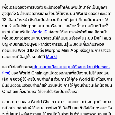
เพื่อเฉลิมฉลองการเปิดตัว จะมีรางวัลโทเค็นเพิ่มเข้ามาอีกเป็นมูลค่า
สูงสุดถึง 5 ล้านดอลลาร์และพร้อมให้ใช้งานบน World ตลอดระยะเวลา
12 เดือนข้างหน้า ซึ่งถือเป็นจำนวนที่มากที่สุดเท่าที่เคยมีมาในการใช้
งานร่วมกับ Morpho บนทุกเครือข่าย และอีกหนึ่งความก้าวหน้าครั้ง
แรกในโลกคริปโท
World ID
ยังช่วยให้สามารถจัดลำดับและล็อกเป้า
เพื่อมอบรางวัลตอบแทนบางส่วนให้กับมนุษย์จริงในระบบ DeFi หมด
ปัญหาบอทแย่งมนุษย์ หากต้องการเรียนรู้เพิ่มเติมเกี่ยวกับรางวัล
ตอบแทน World ID ติดตั้ง Morpho Mini App หรือดูรายการรางวัล
ตอบแทนที่มีอยู่ทั้งหมดได้ที่
Merkl
และเมื่อไอเดียอย่าง
นโยบายค่าแก๊สแบบมนุษย์ต้องมาก่อน (Human-
first)
ของ World Chain ถูกเปิดตัวออกมาเพื่อป้องกันไม่ให้ยอดเงิน
เล็ก ๆ ของผู้ใช้หายไปกับค่าแก๊ส ด้วยการให้ผู้ถือ World ID ที่ได้รับการ
ยืนยันตัวตนแล้วรับค่าแก๊สจำนวนหนึ่ง การให้กู้เงินจำนวนเล็กน้อยบน
Onchain ก็จะสามารถใช้งานได้จริงเป็นครั้งแรก
ความสามารถของ World Chain ในการแยกแยะระหว่างมนุษย์และบอ
ทเปิดประตูสู่กลุ่มผู้ใช้งานขนาดใหญ่ที่ DeFi เคยเข้าถึงได้ยาก: คนจริง
ๆ ที่มีสินทรัพย์อยู่จริงและใช้คริปโทในชีวิตประจำวันของพวกเขา และไม่