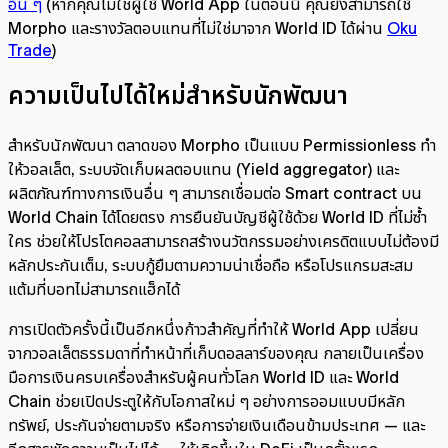
อื่น ๆ
(หากคุณไม่ใช่ผู้ใช้ World App ในตอนนี้ คุณยังสามารถใช้
Morpho และรางวัลตอบแทนที่ไม่ใช่มาจาก World ID ได้ผ่าน
Oku
Trade
)
ความเป็นไปได้ใหม่สำหรับนักพัฒนา
สำหรับนักพัฒนา ตลาดของ Morpho เป็นแบบ Permissionless ทำ
ให้วอลเล็ต, ระบบจัดเก็บผลตอบแทน (Yield aggregator) และ
ผลิตภัณฑ์ทางการเงินอื่น ๆ สามารถเชื่อมต่อ Smart contract บน
World Chain ได้โดยตรง การยืนยันบัญชีผู้ใช้ด้วย World ID ที่ไม่ซ้ำ
ใคร ช่วยให้โปรโตคอลสามารถสร้างนวัตกรรมอย่างเครดิตแบบไม่ต้องมี
หลักประกันเต็ม, ระบบกู้ยืมตามความน่าเชื่อถือ หรือโปรแกรมสะสม
แต้มที่บอทไม่สามารถแฮ็กได้
การเปิดตัวครั้งนี้เป็นอีกหนึ่งก้าวสำคัญที่ทำให้ World App เปลี่ยน
จากวอลเล็ตธรรมดาที่ทำหน้าที่เก็บดอลลาร์ของคุณ กลายเป็นเครื่อง
มือการเงินครบเครื่องสำหรับผู้คนทั่วโลก World ID และ World
Chain ช่วยเปิดประตูให้กับโอกาสใหม่ ๆ อย่างการออมแบบมีหลัก
ทรัพย์, ประกันจ่ายตามจริง หรือการจ่ายเงินเดือนข้ามประเทศ — และ