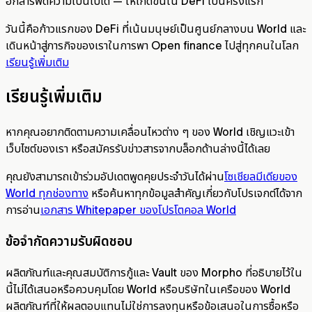
อีกสารพัดความเป็นไปได้ — ให้เกิดขึ้นใน DeFi เป็นครั้งแรก
วันนี้คือก้าวแรกของ DeFi ที่เน้นมนุษย์เป็นศูนย์กลางบน World และ
เดินหน้าสู่ภารกิจของเราในการพา Open finance ไปสู่ทุกคนในโลก
เรียนรู้เพิ่มเติม
เรียนรู้เพิ่มเติม
หากคุณอยากติดตามความเคลื่อนไหวต่าง ๆ ของ World เชิญแวะเข้า
เว็บไซต์ของเรา หรือสมัครรับข่าวสารจากบล็อกด้านล่างนี้ได้เลย
คุณยังสามารถเข้าร่วมอัปเดตพูดคุยประจำวันได้ผ่าน
โซเชียลมีเดียของ
World ทุกช่องทาง
หรือค้นหาทุกข้อมูลสำคัญเกี่ยวกับโปรเจกต์ได้จาก
การอ่าน
เอกสาร Whitepaper ของโปรโตคอล World
ข้อจำกัดความรับผิดชอบ
ผลิตภัณฑ์และคุณสมบัติการกู้และ Vault ของ Morpho ที่อธิบายไว้ใน
นี้ไม่ได้เสนอหรือควบคุมโดย World หรือบริษัทในเครือของ World
ผลิตภัณฑ์ที่ให้ผลตอบแทนไม่ใช่การลงทุนหรือข้อเสนอในการซื้อหรือ