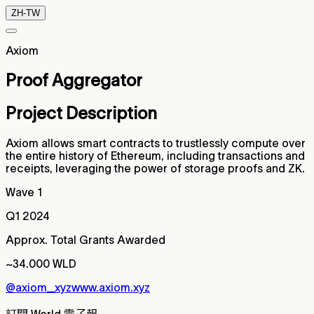
ZH-TW
Axiom
Proof Aggregator
Project Description
Axiom allows smart contracts to trustlessly compute over
the entire history of Ethereum, including transactions and
receipts, leveraging the power of storage proofs and ZK.
Wave 1
Q1 2024
Approx. Total Grants Awarded
~34.000 WLD
@axiom_xyz
www.axiom.xyz
訂閱 World 電子報