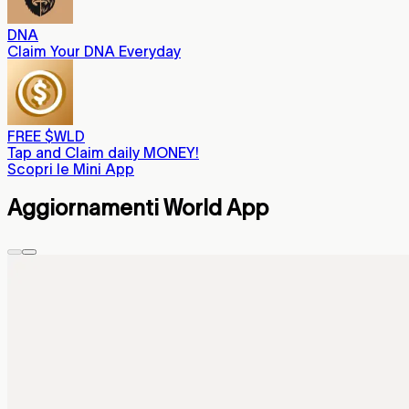
DNA
Claim Your DNA Everyday
FREE $WLD
Tap and Claim daily MONEY!
Scopri le Mini App
Aggiornamenti World App