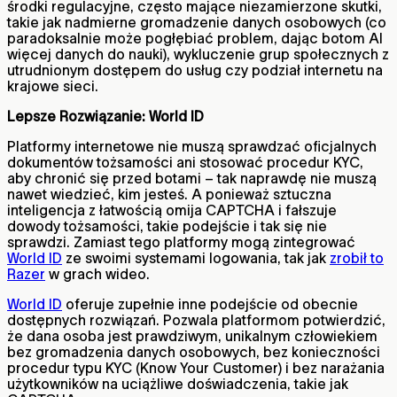
środki regulacyjne, często mające niezamierzone skutki,
takie jak nadmierne gromadzenie danych osobowych (co
paradoksalnie może pogłębiać problem, dając botom AI
więcej danych do nauki), wykluczenie grup społecznych z
utrudnionym dostępem do usług czy podział internetu na
krajowe sieci.
Lepsze Rozwiązanie: World ID
Platformy internetowe nie muszą sprawdzać oficjalnych
dokumentów tożsamości ani stosować procedur KYC,
aby chronić się przed botami – tak naprawdę nie muszą
nawet wiedzieć, kim jesteś. A ponieważ sztuczna
inteligencja z łatwością omija CAPTCHA i fałszuje
dowody tożsamości, takie podejście i tak się nie
sprawdzi. Zamiast tego platformy mogą zintegrować
World ID
ze swoimi systemami logowania, tak jak
zrobił to
Razer
w grach wideo.
World ID
oferuje zupełnie inne podejście od obecnie
dostępnych rozwiązań. Pozwala platformom potwierdzić,
że dana osoba jest prawdziwym, unikalnym człowiekiem
bez gromadzenia danych osobowych, bez konieczności
procedur typu KYC (Know Your Customer) i bez narażania
użytkowników na uciążliwe doświadczenia, takie jak