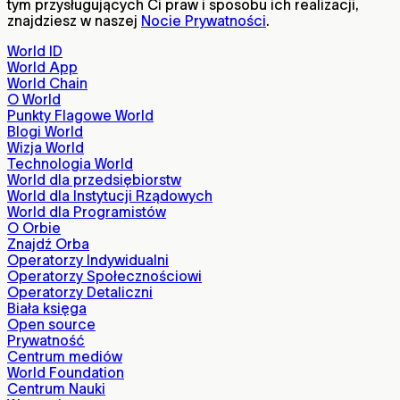
tym przysługujących Ci praw i sposobu ich realizacji,
znajdziesz w naszej
Nocie Prywatności
.
World ID
World App
World Chain
O World
Punkty Flagowe World
Blogi World
Wizja World
Technologia World
World dla przedsiębiorstw
World dla Instytucji Rządowych
World dla Programistów
O Orbie
Znajdź Orba
Operatorzy Indywidualni
Operatorzy Społecznościowi
Operatorzy Detaliczni
Biała księga
Open source
Prywatność
Centrum mediów
World Foundation
Centrum Nauki