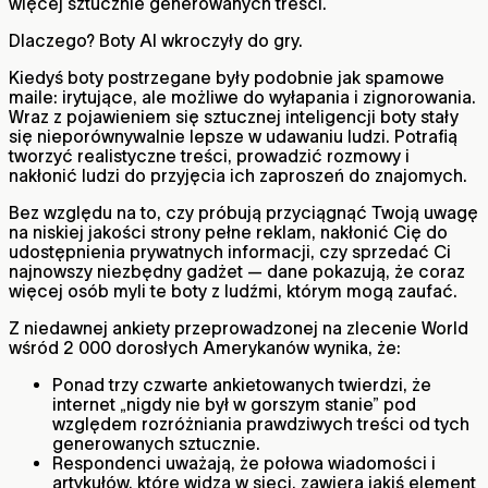
więcej sztucznie generowanych treści.
Dlaczego? Boty AI wkroczyły do gry.
Kiedyś boty postrzegane były podobnie jak spamowe
maile: irytujące, ale możliwe do wyłapania i zignorowania.
Wraz z pojawieniem się sztucznej inteligencji boty stały
się nieporównywalnie lepsze w udawaniu ludzi. Potrafią
tworzyć realistyczne treści, prowadzić rozmowy i
nakłonić ludzi do przyjęcia ich zaproszeń do znajomych.
Bez względu na to, czy próbują przyciągnąć Twoją uwagę
na niskiej jakości strony pełne reklam, nakłonić Cię do
udostępnienia prywatnych informacji, czy sprzedać Ci
najnowszy niezbędny gadżet — dane pokazują, że coraz
więcej osób myli te boty z ludźmi, którym mogą zaufać.
Z niedawnej ankiety przeprowadzonej na zlecenie World
wśród 2 000 dorosłych Amerykanów wynika, że:
Ponad trzy czwarte ankietowanych twierdzi, że
internet „nigdy nie był w gorszym stanie” pod
względem rozróżniania prawdziwych treści od tych
generowanych sztucznie.
Respondenci uważają, że połowa wiadomości i
artykułów, które widzą w sieci, zawiera jakiś element