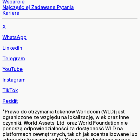
Wsparcie
Najczęściej Zadawane Pytania
Kariera
X
WhatsApp
LinkedIn
Telegram
YouTube
Instagram
TikTok
Reddit
*
Prawo do otrzymania tokenów Worldcoin (WLD) jest
ograniczone ze względu na lokalizację, wiek oraz inne
czynniki. World Assets, Ltd. oraz World Foundation nie
ponoszą odpowiedzialności za dostępność WLD na
platformach zewnętrznych, takich jak scentralizowane lub
zdecentralizowane giełdy. Szczegóły dostępne są pod