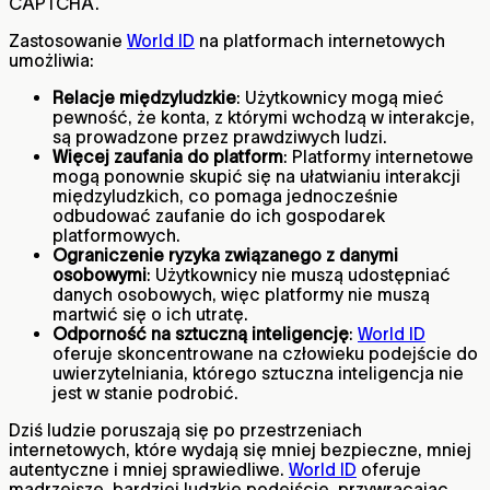
CAPTCHA.
Zastosowanie
World ID
na platformach internetowych
umożliwia:
Relacje międzyludzkie
: Użytkownicy mogą mieć
pewność, że konta, z którymi wchodzą w interakcje,
są prowadzone przez prawdziwych ludzi.
Więcej zaufania do platform
: Platformy internetowe
mogą ponownie skupić się na ułatwianiu interakcji
międzyludzkich, co pomaga jednocześnie
odbudować zaufanie do ich gospodarek
platformowych.
Ograniczenie ryzyka związanego z danymi
osobowymi
: Użytkownicy nie muszą udostępniać
danych osobowych, więc platformy nie muszą
martwić się o ich utratę.
Odporność na sztuczną inteligencję
:
World ID
oferuje skoncentrowane na człowieku podejście do
uwierzytelniania, którego sztuczna inteligencja nie
jest w stanie podrobić.
Dziś ludzie poruszają się po przestrzeniach
internetowych, które wydają się mniej bezpieczne, mniej
autentyczne i mniej sprawiedliwe.
World ID
oferuje
mądrzejsze, bardziej ludzkie podejście, przywracając