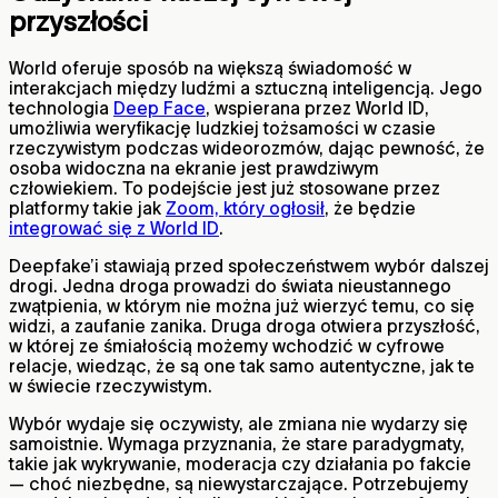
przyszłości
World oferuje sposób na większą świadomość w
interakcjach między ludźmi a sztuczną inteligencją. Jego
technologia
Deep Face
, wspierana przez World ID,
umożliwia weryfikację ludzkiej tożsamości w czasie
rzeczywistym podczas wideorozmów, dając pewność, że
osoba widoczna na ekranie jest prawdziwym
człowiekiem. To podejście jest już stosowane przez
platformy takie jak
Zoom, który ogłosił
, że będzie
integrować się z World ID
.
Deepfake’i stawiają przed społeczeństwem wybór dalszej
drogi. Jedna droga prowadzi do świata nieustannego
zwątpienia, w którym nie można już wierzyć temu, co się
widzi, a zaufanie zanika. Druga droga otwiera przyszłość,
w której ze śmiałością możemy wchodzić w cyfrowe
relacje, wiedząc, że są one tak samo autentyczne, jak te
w świecie rzeczywistym.
Wybór wydaje się oczywisty, ale zmiana nie wydarzy się
samoistnie. Wymaga przyznania, że stare paradygmaty,
takie jak wykrywanie, moderacja czy działania po fakcie
— choć niezbędne, są niewystarczające. Potrzebujemy