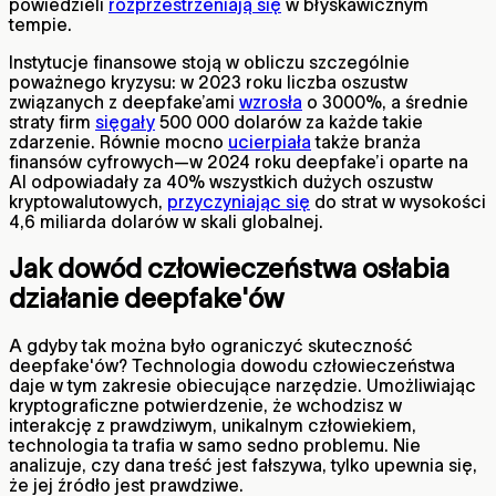
powiedzieli
rozprzestrzeniają się
w błyskawicznym
tempie.
Instytucje finansowe stoją w obliczu szczególnie
poważnego kryzysu: w 2023 roku liczba oszustw
związanych z deepfake’ami
wzrosła
o 3000%, a średnie
straty firm
sięgały
500 000 dolarów za każde takie
zdarzenie. Równie mocno
ucierpiała
także branża
finansów cyfrowych—w 2024 roku deepfake’i oparte na
AI odpowiadały za 40% wszystkich dużych oszustw
kryptowalutowych,
przyczyniając się
do strat w wysokości
4,6 miliarda dolarów w skali globalnej.
Jak dowód człowieczeństwa osłabia
działanie deepfake'ów
A gdyby tak można było ograniczyć skuteczność
deepfake'ów? Technologia dowodu człowieczeństwa
daje w tym zakresie obiecujące narzędzie. Umożliwiając
kryptograficzne potwierdzenie, że wchodzisz w
interakcję z prawdziwym, unikalnym człowiekiem,
technologia ta trafia w samo sedno problemu. Nie
analizuje, czy dana treść jest fałszywa, tylko upewnia się,
że jej źródło jest prawdziwe.