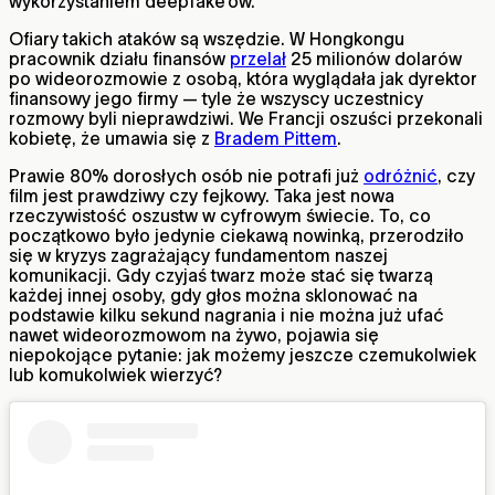
wykorzystaniem deepfake’ów.
Ofiary takich ataków są wszędzie. W Hongkongu
pracownik działu finansów
przelał
25 milionów dolarów
po wideorozmowie z osobą, która wyglądała jak dyrektor
finansowy jego firmy — tyle że wszyscy uczestnicy
rozmowy byli nieprawdziwi. We Francji oszuści przekonali
kobietę, że umawia się z
Bradem Pittem
.
Prawie 80% dorosłych osób nie potrafi już
odróżnić
, czy
film jest prawdziwy czy fejkowy. Taka jest nowa
rzeczywistość oszustw w cyfrowym świecie. To, co
początkowo było jedynie ciekawą nowinką, przerodziło
się w kryzys zagrażający fundamentom naszej
komunikacji. Gdy czyjaś twarz może stać się twarzą
każdej innej osoby, gdy głos można sklonować na
podstawie kilku sekund nagrania i nie można już ufać
nawet wideorozmowom na żywo, pojawia się
niepokojące pytanie: jak możemy jeszcze czemukolwiek
lub komukolwiek wierzyć?