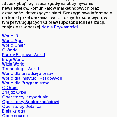
„Subskrybuj”, wyrażasz zgodę na otrzymywanie
newsletterów, komunikatów marketingowych oraz
aktualności dotyczących sieci. Szczegółowe informacje
na temat przetwarzania Twoich danych osobowych, w
tym przysługujących Ci praw i sposobu ich realizacji,
znajdziesz w naszej
Nocie Prywatności
.
World ID
World App
World Chain
O World
Punkty Flagowe World
Blogi World
Wizja World
Technologia World
World dla przedsiębiorstw
World dla Instytucji Rządowych
World dla Programistów
O Orbie
Znajdź Orba
Operatorzy Indywidualni
Operatorzy Społecznościowi
Operatorzy Detaliczni
Biała księga
Open source