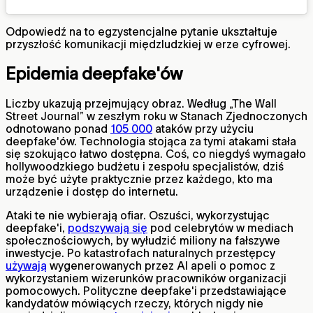
Odpowiedź na to egzystencjalne pytanie ukształtuje
przyszłość komunikacji międzludzkiej w erze cyfrowej.
Epidemia deepfake'ów
Liczby ukazują przejmujący obraz. Według „The Wall
Street Journal” w zeszłym roku w Stanach Zjednoczonych
odnotowano ponad
105 000
ataków przy użyciu
deepfake'ów. Technologia stojąca za tymi atakami stała
się szokująco łatwo dostępna. Coś, co niegdyś wymagało
hollywoodzkiego budżetu i zespołu specjalistów, dziś
może być użyte praktycznie przez każdego, kto ma
urządzenie i dostęp do internetu.
Ataki te nie wybierają ofiar. Oszuści, wykorzystując
deepfake'i,
podszywają się
pod celebrytów w mediach
społecznościowych, by wyłudzić miliony na fałszywe
inwestycje. Po katastrofach naturalnych przestępcy
używają
wygenerowanych przez AI apeli o pomoc z
wykorzystaniem wizerunków pracowników organizacji
pomocowych. Polityczne deepfake'i przedstawiające
kandydatów mówiących rzeczy, których nigdy nie