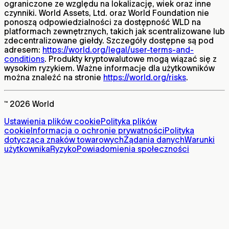
ograniczone ze względu na lokalizację, wiek oraz inne
czynniki. World Assets, Ltd. oraz World Foundation nie
ponoszą odpowiedzialności za dostępność WLD na
platformach zewnętrznych, takich jak scentralizowane lub
zdecentralizowane giełdy. Szczegóły dostępne są pod
adresem:
https://world.org/legal/user-terms-and-
conditions
. Produkty kryptowalutowe mogą wiązać się z
wysokim ryzykiem. Ważne informacje dla użytkowników
można znaleźć na stronie
https://world.org/risks
.
™ 2026 World
Ustawienia plików cookie
Polityka plików
cookie
Informacja o ochronie prywatności
Polityka
dotycząca znaków towarowych
Żądania danych
Warunki
użytkownika
Ryzyko
Powiadomienia społeczności