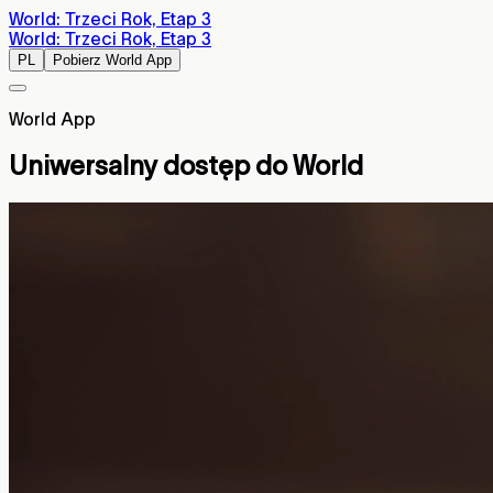
World: Trzeci Rok, Etap 3
World: Trzeci Rok, Etap 3
PL
Pobierz World App
World App
Uniwersalny dostęp do World