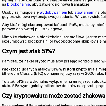
na
blockchainie
, aby zatwierdzić nową transakcję.
Osoby zajmujące się
wydobywaniem
lub
stawianiem
na blo
gdy prawidłowo wykonają swoje zadania. W rzeczywistości w
Aby ktoś mógł skorumpować łańcuch PoW, musiałby mieć w
połowę całkowitej puli stakingowej.
Mimo że zhakowanie blockchaina jest możliwe, jest to mał
skorumpować blockchain, prawdopodobnie skupiłby się na
Czym jest atak 51%?
Pamiętaj, że haker krypto musiałby przejąć kontrolę nad wi
Większość udanych ataków 51% w historii krypto miała mie
Ethereum Classic (ETC) co najmniej trzy razy w 2020 roku.
Te ataki 51% są wykonalne wyłącznie na mniejszych blockch
ataku 51% wymagałoby miliardów dolarów na sprzęt i prąd.
Czy kryptowaluta może zostać zhakowan
Poza atakami 51%, doświadczeni hakerzy mogą wykorzystać