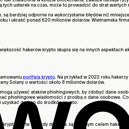
 tych usterek na czas, może to prowadzić do strat wartych 
n, są bardziej odporne na wykorzystanie błędów niż mniejsz
oku i ukraść ponad 620 milionów dolarów. Wietnamska firma
iększość hakerów krypto skupia się na innych aspektach ek
gramowaniu
portfela krypto
. Na przykład w 2022 roku hakerzy 
okeny Solany o wartości około 8 milionów dolarów.
 mogą używać ataków phishingowych, by zdobyć dane osobowe
mać phishingowe wiadomości z prośbą o dane osobowe. Czę
i uzyskać dostęp do środków krypto.
 krypto warte miliardy dolarów, są głównym celem hakerów. 