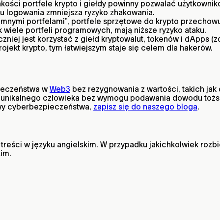
kości portfele krypto i giełdy powinny pozwalać użytkowniko
u logowania zmniejsza ryzyko zhakowania.
mnymi portfelami”, portfele sprzętowe do krypto przechowu
 wiele portfeli programowych, mają niższe ryzyko ataku.
niej jest korzystać z giełd kryptowalut, tokenów i dApps (z
ojekt krypto, tym łatwiejszym staje się celem dla hakerów.
ieczeństwa w
Web3
bez rezygnowania z wartości, takich jak
cią unikalnego człowieka bez wymogu podawania dowodu tożs
y cyberbezpieczeństwa,
zapisz się do naszego bloga
.
reści w języku angielskim. W przypadku jakichkolwiek rozbi
kim.