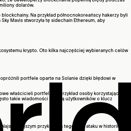
miliony dolarów.
e blockchainy. Na przykład północnokoreańscy hakerzy byli
 Sky Mavis stworzyła tę sidechain Ethereum, aby
osystemu krypto. Oto kilka najczęściej wybieranych celów
opróżnili portfele oparte na Solanie dzięki błędowi w
 właścicieli portfeli. Na przykład osoby korzystające z
sto takie wiadomości proszą użytkowników o klucz
Najsłynniejszym przykładem tego typu ataku w historii