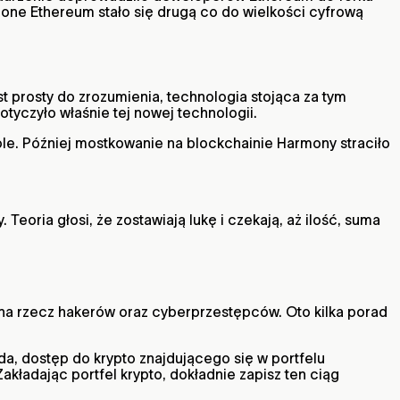
one Ethereum stało się drugą co do wielkości cyfrową
 prosty do zrozumienia, technologia stojąca za tym
tyczyło właśnie tej nowej technologii.
e. Później mostkowanie na blockchainie Harmony straciło
eoria głosi, że zostawiają lukę i czekają, aż ilość, suma
ów na rzecz hakerów oraz cyberprzestępców. Oto kilka porad
a, dostęp do krypto znajdującego się w portfelu
ładając portfel krypto, dokładnie zapisz ten ciąg