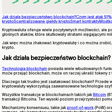
Jak działa bezpieczeństwo blockchain?
Czym jest atak 51%
krypto
Scentralizowane giełdy krypto
Smart kontrakty
Mostk
Kryptowaluta oferuje wiele pozytywnych możliwości, ale po
głośnych ataków, które skutkowały stratami sięgającymi mil
Jak więc można zhakować kryptowalutę i co można zrobić, 
krypto.
Jak działa bezpieczeństwo blockchain?
Technologia blockchain
posiada wiele wbudowanych funkcj
może przejąć blockchain, może on raczej ukraść tokeny z 
Dlaczego tak trudno jest zaatakować blockchain? Przede w
kryptowaluty wykorzystują zaawansowane technologie szyf
Wszystkie transakcje w blockchainach takich jak
Bitcoin
(BT
transakcji Bitcoina. Ten wysoki poziom przejrzystości po
Mechanizmy konsensusu, takie jak
proof-of-work
(PoW) or
wymaga, aby komputery rozwiązywały trudne zagadki algor