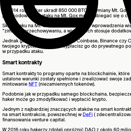
krypto jest włamanie na Mt. Gox.
W 2014 roku haker ukradł 850 000 BTC z wymiany Mt. Gox,
poszkodowane w ataku na Mt. Gox mogły ubiegać się o cz
Skala ataku na Mt. Gox zmusiła CEX-y do wprowadzenia 
"zimnym" przechowywaniu, a wiele z nich stosuje dodatko
Jednak główne wymiany, takie jak Coinbase, Binance czy C
twojego krypto, dopóki nie wypłacisz go do prywatnego po
w przypadku ataku.
Smart kontrakty
Smart kontrakty to programy oparte na blockchainie, któr
ustalone warunki zostały spełnione i zrealizować swoje z
mintowanie
NFT
(niezamiennych tokenów).
Podobnie jak w przypadku samego blockchaina, bezpieczeńs
haker może go zmodyfikować i wypłacić krypto.
Jednym z najbardziej znaczących ataków na smart kontrakt
na smart kontrakcie, powszechnej w
DeFi
( zdecentralizow
finansowania venture capital.
W 2016 roku hakerzy zdołali opróżnić DAO z około 60 mil