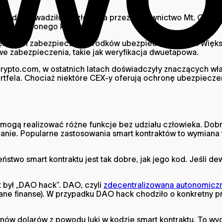
 co doprowadziło do złożenia przez kierownictwo Mt. Gox 
ęść utraconego krypto.
większych zabezpieczeń i środków ubezpieczeniowych. Wię
we zabezpieczenia, takie jak weryfikacja dwuetapowa.
rypto.com, w ostatnich latach doświadczyły znaczących wła
rtfela. Chociaż niektóre CEX-y oferują ochronę ubezpieczen
e mogą realizować różne funkcje bez udziału człowieka. Dob
adanie. Popularne zastosowania smart kontraktów to wymian
two smart kontraktu jest tak dobre, jak jego kod. Jeśli d
 był „DAO hack”. DAO, czyli
zdecentralizowana autonomiczn
ane finanse). W przypadku DAO hack chodziło o konkretny 
ionów dolarów z powodu luki w kodzie smart kontraktu. To 