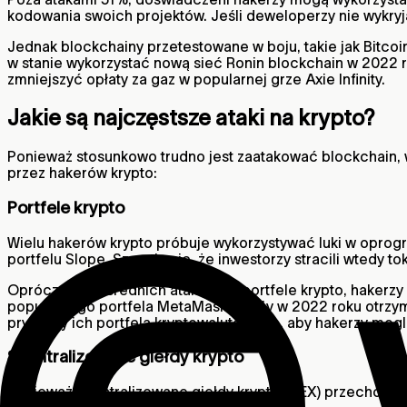
kodowania swoich projektów. Jeśli deweloperzy nie wykryją
Jednak blockchainy przetestowane w boju, takie jak Bitcoi
w stanie wykorzystać nową sieć Ronin blockchain w 2022 r
zmniejszyć opłaty za gaz w popularnej grze Axie Infinity.
Jakie są najczęstsze ataki na krypto?
Ponieważ stosunkowo trudno jest zaatakować blockchain, w
przez hakerów krypto:
Portfele krypto
Wielu hakerów krypto próbuje wykorzystywać luki w opro
portfelu Slope. Szacuje się, że inwestorzy stracili wtedy t
Oprócz bezpośrednich ataków na portfele krypto, hakerzy
popularnego portfela MetaMask mogły w 2022 roku otrzy
prywatny ich portfela kryptowalutowego, aby hakerzy mogl
Scentralizowane giełdy krypto
Ponieważ scentralizowane giełdy krypto (CEX) przechowują