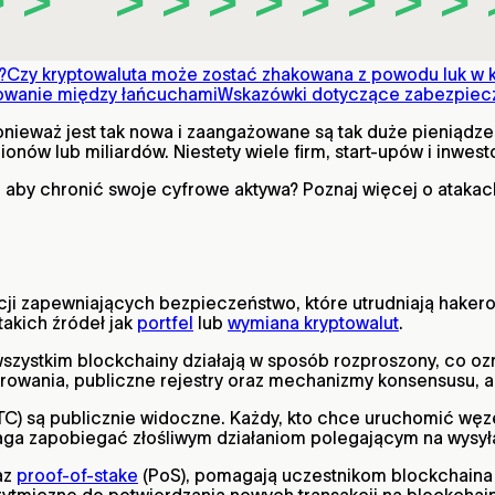
?
Czy kryptowaluta może zostać zhakowana z powodu luk w 
owanie między łańcuchami
Wskazówki dotyczące zabezpiecz
nieważ jest tak nowa i zaangażowane są tak duże pieniądze,
ionów lub miliardów. Niestety wiele firm, start-upów i inwes
aby chronić swoje cyfrowe aktywa? Poznaj więcej o atakach 
i zapewniających bezpieczeństwo, które utrudniają haker
takich źródeł jak
portfel
lub
wymiana kryptowalut
.
szystkim blockchainy działają w sposób rozproszony, co oz
rowania, publiczne rejestry oraz mechanizmy konsensusu, 
C) są publicznie widoczne. Każdy, kto chce uruchomić węzeł
maga zapobiegać złośliwym działaniom polegającym na wysyła
az
proof-of-stake
(PoS), pomagają uczestnikom blockchaina z
ytmiczne do potwierdzania nowych transakcji na blockchain