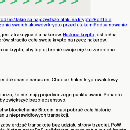
kodzie?
Jakie są najczęstsze ataki na krypto?
Portfele
enia swoich aktywów krypto przed atakami
Podsumowanie
 jest atrakcyjna dla hakerów.
Historia krypto
jest pełna
torów straciło całe swoje krypto na rzecz hakerów.
na krypto, aby lepiej bronić swoje ciężko zarobione
om dokonanie naruszeń. Chociaż haker kryptowalutowy
nacza, że nie mają pojedynczego punktu awarii. Ponadto
aby zwiększyć bezpieczeństwo.
 w blockchainie Bitcoin, musi pobrać całą historię
niu nieprawidłowych transakcji.
atwierdzać transakcje bez udziału strony trzeciej. PoW
ie. Natomiast w PoS walidatorzy muszą zablokować krypto