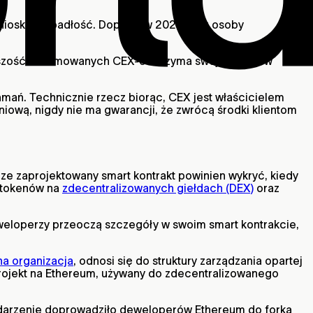
wniosku o upadłość. Dopiero w 2022 roku osoby
kszość renomowanych CEX-ów trzyma swoje krypto w
mań. Technicznie rzecz biorąc, CEX jest właścicielem
iową, nigdy nie ma gwarancji, że zwrócą środki klientom
rze zaprojektowany smart kontrakt powinien wykryć, kiedy
a tokenów na
zdecentralizowanych giełdach (DEX)
oraz
eweloperzy przeoczą szczegóły w swoim smart kontrakcie,
a organizacja
, odnosi się do struktury zarządzania opartej
projekt na Ethereum, używany do zdecentralizowanego
wydarzenie doprowadziło deweloperów Ethereum do forka