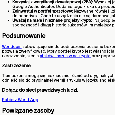
Korzystaj z weryfikacji dwuetapowej (2FA):
Wysokiej ja
Google Authenticator. Dodanie tego kroku do proces
Zainwestuj w portfel sprzętowy:
Nazywane również „zi
do pendrive’a. Choć te urządzenia nie są darmowe jak
Uważaj na małe i nieznane projekty krypto:
Najbezpiecz
społeczność i długą historię sukcesów. Im mniejszy pr
Podsumowanie
Worldcoin
zobowiązuje się do podnoszenia poziomu bezp
pozwala zweryfikować, który portfel krypto jest własnoś
rzecz zmniejszenia
ataków i oszustw na krypto
oraz popraw
Zastrzeżenie
Tłumaczenia mogą się nieznacznie różnić od oryginalnych t
odnieść się do oryginalnej wersji artykułu w języku angiels
Dołącz do sieci prawdziwych ludzi.
Pobierz World App
Powiązane zasoby