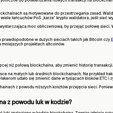
ckchainach są motywowane do przestrzegania zasad. Walidat
iele łańcuchów PoS „karze” krypto walidatora, jeśli sieć wy
ystarczającą moc obliczeniową, by przejąć połowę sieci. 
o prawdopodobne w dużych sieciach takich jak Bitcoin czy
 mniejszych projektach altcoinów.
ęcej niż połową blockchaina, aby zmienić historię transakcji
jsce na małych lub średnich blockchainach. Na przykład ha
 Hakerom udało się zmienić dane w tysiącach bloków ETC i z
ainach z powodu niższych kosztów przejęcia sieci. Ponieważ
a z powodu luk w kodzie?
 luki znalezione w kodzie blockchaina. Zawsze istnieje ry