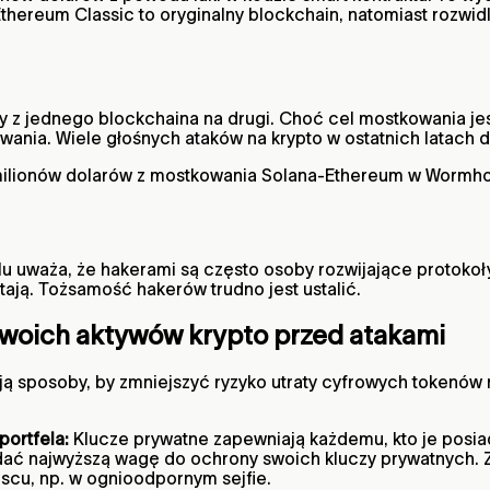
ereum Classic to oryginalny blockchain, natomiast rozwidl
z jednego blockchaina na drugi. Choć cel mostkowania jest
nia. Wiele głośnych ataków na krypto w ostatnich latach do
milionów dolarów z mostkowania Solana-Ethereum w Wormhol
 uważa, że hakerami są często osoby rozwijające protokoły. T
tają. Tożsamość hakerów trudno jest ustalić.
woich aktywów krypto przed atakami
tnieją sposoby, by zmniejszyć ryzyko utraty cyfrowych token
portfela:
Klucze prywatne zapewniają każdemu, kto je posiad
ć najwyższą wagę do ochrony swoich kluczy prywatnych. Zak
scu, np. w ognioodpornym sejfie.