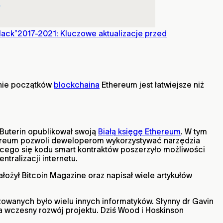
Hack”
2017-2021: Kluczowe aktualizacje przed
enie początków
blockchaina
Ethereum jest łatwiejsze niż
k Buterin opublikował swoją
Białą księgę Ethereum
. W tym
 Ethereum pozwoli deweloperom wykorzystywać narzędzia
cego się kodu smart kontraktów poszerzyło możliwości
tralizacji internetu.
ożył Bitcoin Magazine oraz napisał wiele artykułów
żowanych było wielu innych informatyków. Słynny dr Gavin
 wczesny rozwój projektu. Dziś Wood i Hoskinson