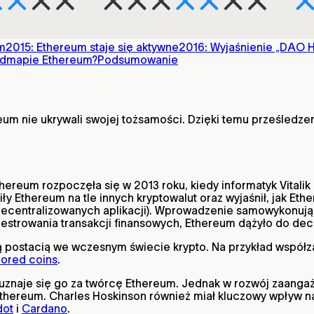
m
2015: Ethereum staje się aktywne
2016: Wyjaśnienie „DAO 
admapie Ethereum?
Podsumowanie
eum nie ukrywali swojej tożsamości. Dzięki temu prześledz
Ethereum rozpoczęła się w 2013 roku, kiedy informatyk Vitali
niły Ethereum na tle innych kryptowalut oraz wyjaśnił, jak
ecentralizowanych aplikacji). Wprowadzenie samowykonują
jestrowania transakcji finansowych, Ethereum dążyło do decen
ą postacią we wczesnym świecie krypto. Na przykład współzał
lored coins
.
o uznaje się go za twórcę Ethereum. Jednak w rozwój zaanga
thereum. Charles Hoskinson również miał kluczowy wpływ na
dot
i
Cardano
.