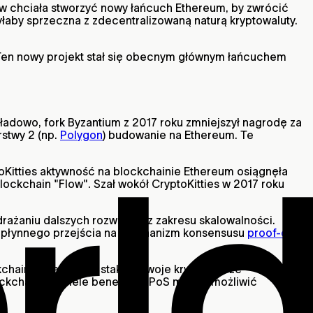
ów chciała stworzyć nowy łańcuch Ethereum, by zwrócić
aby sprzeczna z zdecentralizowaną naturą kryptowaluty.
 Ten nowy projekt stał się obecnym głównym łańcuchem
adowo, fork Byzantium z 2017 roku zmniejszył nagrodę za
rstwy 2 (np.
Polygon
) budowanie na Ethereum. Te
toKitties aktywność na blockchainie Ethereum osiągnęła
lockchain "Flow". Szał wokół CryptoKitties w 2017 roku
 wdrażaniu dalszych rozwiązań z zakresu skalowalności.
o płynnego przejścia na mechanizm konsensusu
proof-of-
kchainie. Każdy, kto stakuje swoje krypto, może
ockchainowi wiele benefitów. PoS może umożliwić