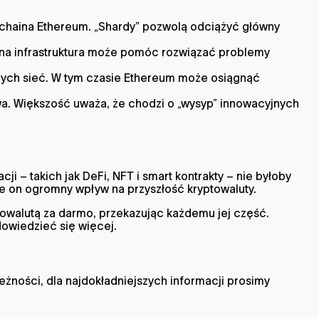
chaina Ethereum. „Shardy” pozwolą odciążyć główny
yjna infrastruktura może pomóc rozwiązać problemy
cych sieć. W tym czasie Ethereum może osiągnąć
wa. Większość uważa, że chodzi o „wysyp” innowacyjnych
ji – takich jak DeFi, NFT i smart kontrakty – nie byłoby
e on ogromny wpływ na przyszłość kryptowaluty.
towalutą za darmo, przekazując każdemu jej część.
dowiedzieć się więcej.
eżności, dla najdokładniejszych informacji prosimy