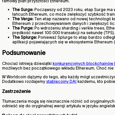
ramowy plan przyszłości Ethereum.
The Surge:
Począwszy od 2023 roku, etap Surge ma w
łańcuch Ethereum, co może zwiększyć szybkość transa
The Verge:
Ten etap nazwano od nowej technologii kry
Ethereum z przechowywaniem danych i zwiększyć licz
The Purge:
Po wdrożeniu sharding i verkle trees, E
prędkość nawet 100 000 transakcji na sekundę (TPS).
The Splurge:
Ponieważ Splurge to etap bardzo odległ
aplikacji pojawiających się w ekosystemie Ethereum (
Podsumowanie
Chociaż istnieją dziesiątki
konkurencyjnych blockchainów
możliwych bez początkowego wkładu Ethereum. Choć nie w
W Worldcoin dążymy do tego, aby każdy mógł uczestniczyć 
Dodatkowo rozdajemy
stablecoiny DAI
każdemu, kto pobie
Zastrzeżenie
Tłumaczenia mogą się nieznacznie różnić od oryginalnych t
odnieść się do oryginalnej wersji artykułu w języku angiels