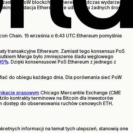
n zastąpił PoW blockchain Ethereum podczas wydarzenia
staking. Fundacja Ethereum nie udostępni żadnych środków
acon Chain. 15 września o 6:43 UTC Ethereum pomyślnie
płaty transakcyjne Ethereum. Zamiast tego konsensus PoS
 skutkiem Merge było zmniejszenie śladu węglowego
,95%
. Dzięki konsensusowi PoS Ethereum z jednego z
fiać do obiegu każdego dnia. Dla porównania sieć PoW
ikacie prasowym
Chicago Mercantile Exchange (CME
iło kontrakty terminowe na Bitcoin dla inwestorów
om dostęp do obserwowania ruchów cenowych ETH.
kretnych informacji na temat tych ulepszeń, stanowią one