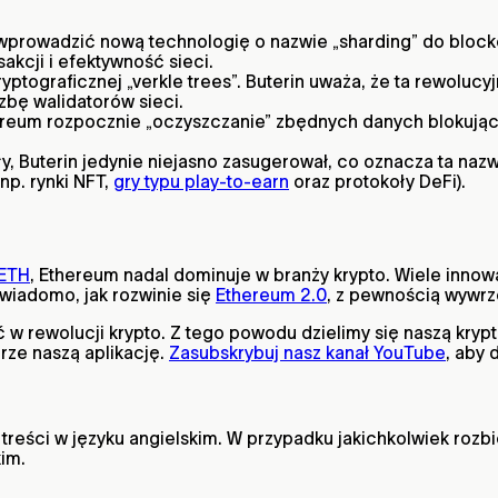
prowadzić nową technologię o nazwie „sharding” do block
kcji i efektywność sieci.
ptograficznej „verkle trees”. Buterin uważa, że ta rewoluc
bę walidatorów sieci.
thereum rozpocznie „oczyszczanie” zbędnych danych blokują
y, Buterin jedynie niejasno zasugerował, co oznacza ta naz
np. rynki NFT,
gry typu play-to-earn
oraz protokoły DeFi).
 ETH
, Ethereum nadal dominuje w branży krypto. Wiele innowac
iadomo, jak rozwinie się
Ethereum 2.0
, z pewnością wywrz
w rewolucji krypto. Z tego powodu dzielimy się naszą kryp
rze naszą aplikację.
Zasubskrybuj nasz kanał YouTube
, aby 
reści w języku angielskim. W przypadku jakichkolwiek rozbi
kim.