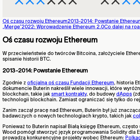
Oś czasu rozwoju Ethereum
2013-2014: Powstanie Ethereu
„Merge”
2022: Wprowadzenie Ethereum 2.0
Co dalej na ro
Oś czasu rozwoju Ethereum
W przeciwieństwie do twórców Bitcoina, założyciele Ether
spisanie historii BTC.
2013-2014: Powstanie Ethereum
Zgodnie z
oficjalną oś czasu Fundacji Ethereum
, historia 
dokumencie Buterin nakreślił wiele innowacji, które wyróż
blockchain, takie jak
smart kontrakty
, do budowy
dApps
(zd
technologii blockchain. Zamiast ograniczać się tylko do re
Zanim zaczął pracę nad Ethereum, Buterin był już znacząc
badawczych o nowych technologiach krypto, takich jak
co
Ponieważ to Buterin napisał Białą księgę Ethereum, częst
Wood pomógł stworzyć język programowania Solidity dla E
prowadzą konkurencyjne projekty wobec Ethereum:
Polka