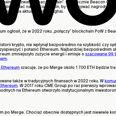
chain PoS zwany „Beacon Chain”. Ostatecznie Beacon Chai
ł je zablokować na Beacon Chain, by otrzymywać nagrody za 
chomienia aktualizacji Shanghai.
reum ogłosił, że w 2022 roku „połączy” blockchain PoW z Be
historii krypto, nie wpłynął bezpośrednio na szybkość czy o
rzyspieszyć i potanić Ethereum. Najbardziej bezpośrednim
reum zmniejszyło zużycie energii i emisje o
szacowane 99
inem
.
 Ethereum
szacuje, że po Merge około 1 700 ETH będzie tra
wane także w tradycyjnych finansach w 2022 roku. W
komun
 Ethereum
. W 2017 roku CME Group po raz pierwszy wprowadz
odnych na Ethereum otworzyło instytucjonalnym inwestor
um po Merge. Chociaż obecnie dostępnych jest niewiele kon