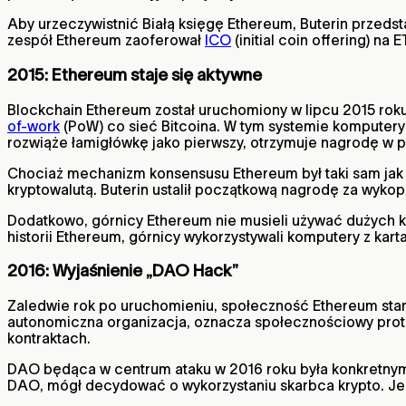
Aby urzeczywistnić Białą księgę Ethereum, Buterin przed
zespół Ethereum zaoferował
ICO
(initial coin offering) n
2015: Ethereum staje się aktywne
Blockchain Ethereum został uruchomiony w lipcu 2015 ro
of-work
(PoW) co sieć Bitcoina. W tym systemie komputer
rozwiąże łamigłówkę jako pierwszy, otrzymuje nagrodę w p
Chociaż mechanizm konsensusu Ethereum był taki sam jak
kryptowalutą. Buterin ustalił początkową nagrodę za wykop
Dodatkowo, górnicy Ethereum nie musieli używać dużych 
historii Ethereum, górnicy wykorzystywali komputery z kart
2016: Wyjaśnienie „DAO Hack”
Zaledwie rok po uruchomieniu, społeczność Ethereum sta
autonomiczna organizacja, oznacza społecznościowy proto
kontraktach.
DAO będąca w centrum ataku w 2016 roku była konkretnym p
DAO, mógł decydować o wykorzystaniu skarbca krypto. Jedn