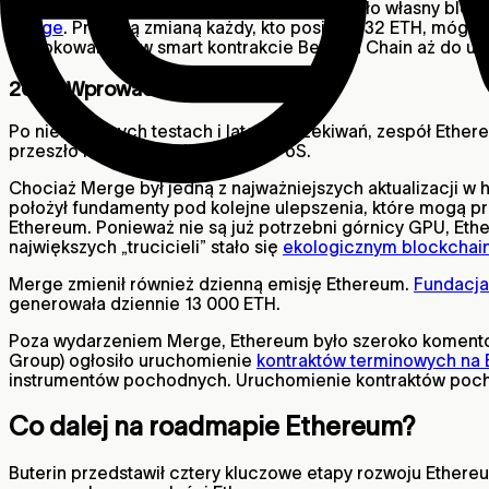
Pod koniec 2020 roku Ethereum wprowadziło własny block
Merge
. Przed tą zmianą każdy, kto posiadał 32 ETH, móg
zablokowanych w smart kontrakcie Beacon Chain aż do uru
2022: Wprowadzenie Ethereum 2.0
Po niezliczonych testach i latach oczekiwań, zespół Ethe
przeszło na blockchain oparty o PoS.
Chociaż Merge był jedną z najważniejszych aktualizacji w 
położył fundamenty pod kolejne ulepszenia, które mogą p
Ethereum. Ponieważ nie są już potrzebni górnicy GPU, Ethe
największych „trucicieli” stało się
ekologicznym blockcha
Merge zmienił również dzienną emisję Ethereum.
Fundacja
generowała dziennie 13 000 ETH.
Poza wydarzeniem Merge, Ethereum było szeroko komento
Group) ogłosiło uruchomienie
kontraktów terminowych na
instrumentów pochodnych. Uruchomienie kontraktów poch
Co dalej na roadmapie Ethereum?
Buterin przedstawił cztery kluczowe etapy rozwoju Ethere