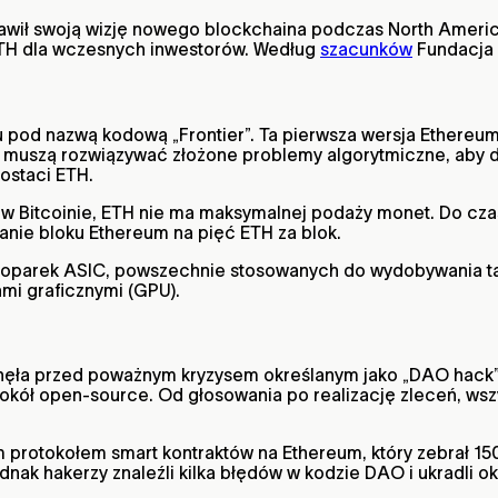
stawił swoją wizję nowego blockchaina podczas North Amer
a ETH dla wczesnych inwestorów. Według
szacunków
Fundacja 
ku pod nazwą kodową „Frontier”. Ta pierwsza wersja Ether
y muszą rozwiązywać złożone problemy algorytmiczne, aby 
ostaci ETH.
 w Bitcoinie, ETH nie ma maksymalnej podaży monet. Do cz
anie bloku Ethereum na pięć ETH za blok.
koparek ASIC, powszechnie stosowanych do wydobywania tak
ami graficznymi (GPU).
nęła przed poważnym kryzysem określanym jako „DAO hack”.
kół open-source. Od głosowania po realizację zleceń, wsz
rotokołem smart kontraktów na Ethereum, który zebrał 150 
ak hakerzy znaleźli kilka błędów w kodzie DAO i ukradli o