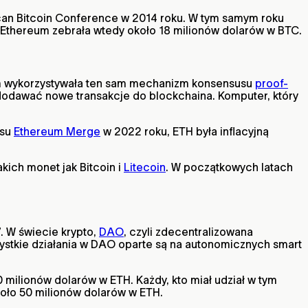
ican Bitcoin Conference w 2014 roku. W tym samym roku
Ethereum zebrała wtedy około 18 milionów dolarów w BTC.
eum wykorzystywała ten sam mechanizm konsensusu
proof-
dodawać nowe transakcje do blockchaina. Komputer, który
asu
Ethereum Merge
w 2022 roku, ETH była inflacyjną
ich monet jak Bitcoin i
Litecoin
. W początkowych latach
 W świecie krypto,
DAO
, czyli zdecentralizowana
ystkie działania w DAO oparte są na autonomicznych smart
milionów dolarów w ETH. Każdy, kto miał udział w tym
koło 50 milionów dolarów w ETH.