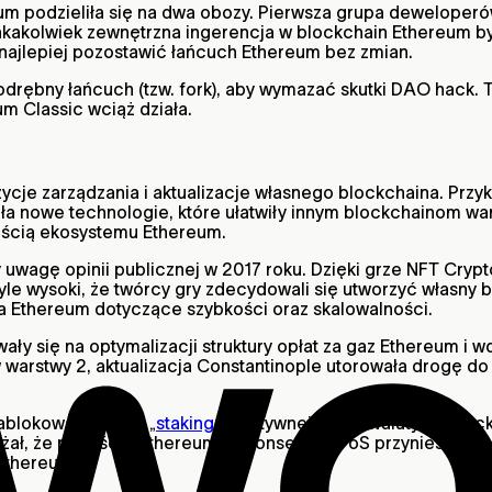
um podzieliła się na dwa obozy. Pierwsza grupa deweloper
kakolwiek zewnętrzna ingerencja w blockchain Ethereum był
że najlepiej pozostawić łańcuch Ethereum bez zmian.
drębny łańcuch (tzw. fork), aby wymazać skutki DAO hack.
m Classic wciąż działa.
e zarządzania i aktualizacje własnego blockchaina. Przykł
iła nowe technologie, które ułatwiły innym blockchainom wa
zęścią ekosystemu Ethereum.
 uwagę opinii publicznej w 2017 roku. Dzięki grze NFT Cryp
le wysoki, że twórcy gry zdecydowali się utworzyć własny b
ia Ethereum dotyczące szybkości oraz skalowalności.
owały się na optymalizacji struktury opłat za gaz Ethereum i
warstwy 2, aktualizacja Constantinople utorowała drogę d
lokowania (czyli „
stakingu
”) natywnej kryptowaluty na bloc
żał, że przejście Ethereum na konsensus PoS przyniesie bl
Ethereum.