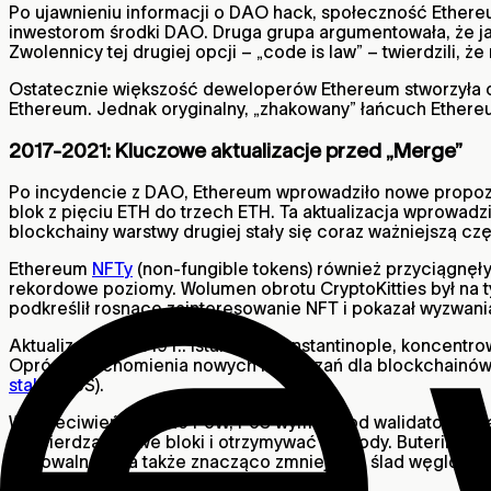
Po ujawnieniu informacji o DAO hack, społeczność Ethere
inwestorom środki DAO. Druga grupa argumentowała, że ja
Zwolennicy tej drugiej opcji – „code is law” – twierdzili, 
Ostatecznie większość deweloperów Ethereum stworzyła o
Ethereum. Jednak oryginalny, „zhakowany” łańcuch Ethereu
2017-2021: Kluczowe aktualizacje przed „Merge”
Po incydencie z DAO, Ethereum wprowadziło nowe propozycj
blok z pięciu ETH do trzech ETH. Ta aktualizacja wprowadz
blockchainy warstwy drugiej stały się coraz ważniejszą c
Ethereum
NFTy
(non-fungible tokens) również przyciągnęły
rekordowe poziomy. Wolumen obrotu CryptoKitties był na ty
podkreślił rosnące zainteresowanie NFT i pokazał wyzwan
Aktualizacje z 2019 r.: Istanbul i Constantinople, koncentr
Oprócz uruchomienia nowych rozwiązań dla blockchainów 
stake
(PoS).
W przeciwieństwie do PoW, PoS wymaga od walidatorów zab
potwierdzać nowe bloki i otrzymywać nagrody. Buterin uwa
skalowalność, a także znacząco zmniejszyć ślad węglowy 