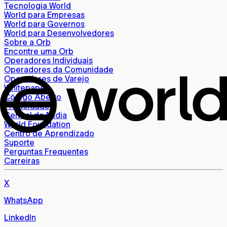
Tecnologia World
World para Empresas
World para Governos
World para Desenvolvedores
Sobre a Orb
Encontre uma Orb
Operadores Individuais
Operadores da Comunidade
Operadores de Varejo
Whitepaper
Código Aberto
Privacidade
Central de Mídia
World Foundation
Centro de Aprendizado
Suporte
Perguntas Frequentes
Carreiras
X
WhatsApp
LinkedIn