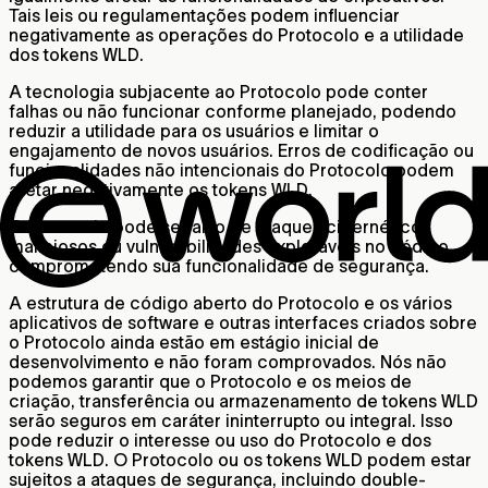
Tais leis ou regulamentações podem influenciar
negativamente as operações do Protocolo e a utilidade
dos tokens WLD.
A tecnologia subjacente ao Protocolo pode conter
falhas ou não funcionar conforme planejado, podendo
reduzir a utilidade para os usuários e limitar o
engajamento de novos usuários. Erros de codificação ou
funcionalidades não intencionais do Protocolo podem
afetar negativamente os tokens WLD.
O Protocolo pode ser alvo de ataques cibernéticos
maliciosos ou vulnerabilidades exploráveis no código,
comprometendo sua funcionalidade de segurança.
A estrutura de código aberto do Protocolo e os vários
aplicativos de software e outras interfaces criados sobre
o Protocolo ainda estão em estágio inicial de
desenvolvimento e não foram comprovados. Nós não
podemos garantir que o Protocolo e os meios de
criação, transferência ou armazenamento de tokens WLD
serão seguros em caráter ininterrupto ou integral. Isso
pode reduzir o interesse ou uso do Protocolo e dos
tokens WLD. O Protocolo ou os tokens WLD podem estar
sujeitos a ataques de segurança, incluindo double-