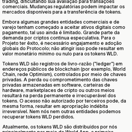
trading, dificultando sua avaliação para transações
comerciais. Mudanças regulatórias podem impactar os
mercados disponíveis para a transferência de tokens.
Embora algumas grandes entidades comerciais e de
varejo tenham começado a aceitar ativos digitais como
pagamento, tal uso ainda é limitado. Grande parte da
demanda por criptos continua especulativa. Para o
Projeto ter êxito, é necessário engajamento e adoção
globais do Protocolo; não atingir isso pode resultar em
valor monetário mínimo ou nulo para os tokens WLD.
Tokens WLD são registros de livro-razão ("ledger") em
endereços públicos de blockchain (por exemplo, World
Chain, rede Optimism), controlados por meio de chaves
privadas. A perda ou comprometimento das chaves
privadas armazenadas em software, carteiras de
hardware, marketplaces de cripto ou outros meios
resultará na perda permanente e irrecuperável dos
tokens. O acesso não autorizado por terceiros pode, da
mesma forma, resultar em apropriação indébita
irreversível. Nem nós nem outras entidades podemos
recuperar tokens WLD perdidos.
Atualmente, os tokens WLD são distribuídos por nós
principalmente por meio do World App, a primeira