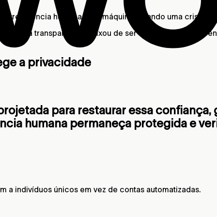
a entre agência humana e de máquina, criando uma crise fu
crítica: a transparência deixou de ser apenas uma preferên
ege a privacidade
rojetada para restaurar essa confiança,
ência humana permaneça protegida e veri
 a indivíduos únicos em vez de contas automatizadas.