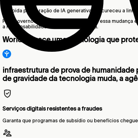
A rápida proliferação de IA generativa obscureceu a linh
Para governos e órgãos do setor público, essa mudança é 
a responsabilidade e a vida democrática.
World oferece uma tecnologia que prot
infraestrutura de prova de humanidade p
de gravidade da tecnologia muda, a ag
Serviços digitais resistentes a fraudes
Garanta que programas de subsídio ou benefícios cheguem