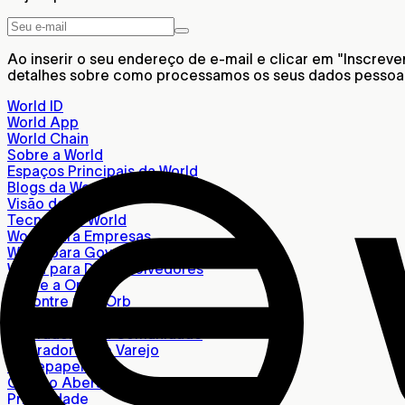
Ao inserir o seu endereço de e-mail e clicar em "Inscrev
detalhes sobre como processamos os seus dados pessoais,
World ID
World App
World Chain
Sobre a World
Espaços Principais da World
Blogs da World
Visão da World
Tecnologia World
World para Empresas
World para Governos
World para Desenvolvedores
Sobre a Orb
Encontre uma Orb
Operadores Individuais
Operadores da Comunidade
Operadores de Varejo
Whitepaper
Código Aberto
Privacidade