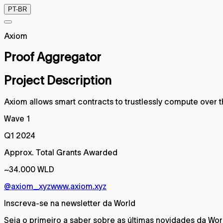
PT-BR
Axiom
Proof Aggregator
Project Description
Axiom allows smart contracts to trustlessly compute over t
Wave 1
Q1 2024
Approx. Total Grants Awarded
~34.000 WLD
@axiom_xyz
www.axiom.xyz
Inscreva-se na newsletter da World
Seja o primeiro a saber sobre as últimas novidades da Wor