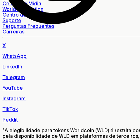
Central de Mídia
World Foundation
Centro de Aprendizado
Suporte
Perguntas Frequentes
Carreiras
X
WhatsApp
LinkedIn
Telegram
YouTube
Instagram
TikTok
Reddit
*
A elegibilidade para tokens Worldcoin (WLD) é restrita c
pela disponibilidade de WLD em plataformas de terceiros,