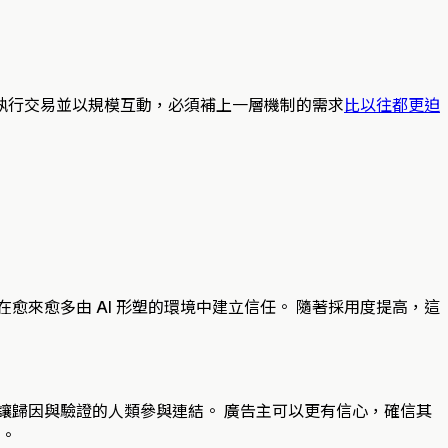
、執行交易並以規模互動，必須補上一層機制的需求
比以往都更迫
來愈多由 AI 形塑的環境中建立信任。 隨著採用度提高，這
讓歸因與驗證的人類參與連結。 廣告主可以更有信心，確信其
量。