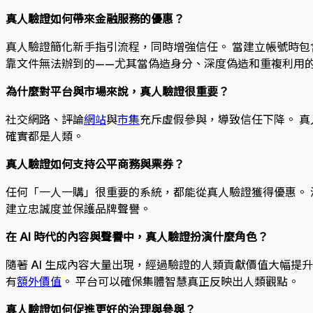
真人驗證如何帶來金融服務的優惠？
真人驗證簡化新手指引流程，同時增強信任。 當建立帳號時包
靠文件無法辦到的——尤其當偽造身分、深度偽造和重複利用的
為什麼對平台與市場來說，真人驗證很重要？
社交網路、評論
網站
與
市集
充斥虛假參與，導致信任下降。 真
確實都是人類。
真人驗證如何支持公平商務與票券？
任何「一人一購」很重要的系統，都能從真人驗證獲得優惠。 
建立忠誠度並保護品牌聲譽。
在 AI 時代的內容與聲譽中，真人驗證扮演什麼角色？
隨著 AI 生成內容大量出現，經過驗證的人類貢獻價值大幅提
有
額外價值
。 平台可以確保集體智慧真正反映出人類觀點。
真人驗證如何促進更好的治理與參與？