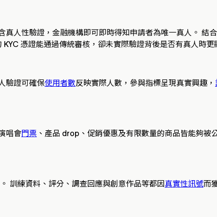
含真人性驗證，金融機構即可即時得知申請者為唯一真人。 結合現
 KYC 憑證能通過傳統審核，卻未實際驗證背後是否有真人時更
人驗證可確保
使用者數
反映實際人數，參與指標呈現真實興趣，
演唱會
門票
、產品 drop、促銷優惠及有限數量的商品皆能夠
升。 訓練資料、評分、調查回應與創意作品等都因
真實性訊號
而