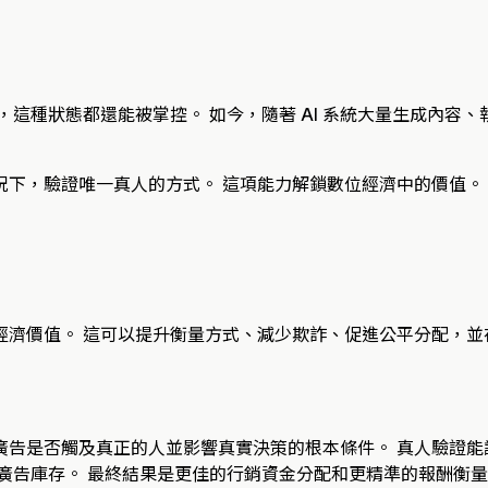
，這種狀態都還能被掌控。 如今，隨著 AI 系統大量生成內容
況下，驗證唯一真人的方式。 這項能力解鎖數位經濟中的價值。
濟價值。 這可以提升衡量方式、減少欺詐、促進公平分配，並在愈
告是否觸及真正的人並影響真實決策的根本條件。 真人驗證能
廣告庫存。 最終結果是更佳的行銷資金分配和更精準的報酬衡