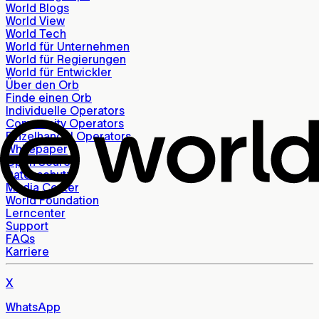
World Blogs
World View
World Tech
World für Unternehmen
World für Regierungen
World für Entwickler
Über den Orb
Finde einen Orb
Individuelle Operators
Community Operators
Einzelhandel Operators
Whitepaper
Open Source
Datenschutz
Media Center
World Foundation
Lerncenter
Support
FAQs
Karriere
X
WhatsApp