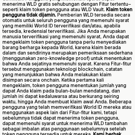
menerima WLD gratis sehubungan dengan Fitur tertentu–
seperti klaim token pengguna atau WLD Vault.
Klaim token
pengguna tidak dijamin.
Pemberian WLD tersedia secara
otomatis untuk seluruh pengguna yang memenuhi syarat
yang memiliki World ID terverifikasi dan/atau, apabila
tersedia, kredensial terverifikasi. Jika Anda merupakan
manusia terverifikasi yang memenuhi syarat, Anda dapat
mengeklaim token pengguna tanpa perlu menyediakan
barang berharga kepada World, karena klaim berada
dalam dan sendirinya merupakan pemeriksaan sederhana
(menggunakan zero-knowledge proof) untuk menentukan
bahwa Anda sejatinya memenuhi syarat. Karena Fitur-fitur
tersebut menggunakan teknologi blockchain, catatan
yang menunjukkan bahwa Anda melakukan klaim
disimpan secara onchain. Ketika pertama kali
mengeklaim, token pengguna menentukan jumlah yang
dapat Anda klaim pada bulan-bulan mendatang, dan
jumlah ini dapat kedaluwarsa atau berkurang seiring
waktu, hingga Anda membuat klaim awal Anda. Beberapa
pengguna yang telah memverifikasi World ID mereka atau
menggunakan aspek lain dari Fitur-fitur kami, tetapi
sebelumnya tidak dapat menerima token pengguna,
dapat memenuhi syarat untuk menerima WLD tambahan
sebagai imbalan atas penggunaan sebelumnya setelah
token pengguna tersedia untuk mereka.
Kami berhak