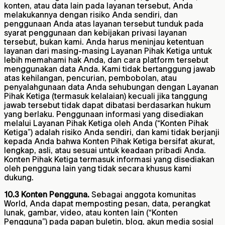
konten, atau data lain pada layanan tersebut, Anda
melakukannya dengan risiko Anda sendiri, dan
penggunaan Anda atas layanan tersebut tunduk pada
syarat penggunaan dan kebijakan privasi layanan
tersebut, bukan kami. Anda harus meninjau ketentuan
layanan dari masing-masing Layanan Pihak Ketiga untuk
lebih memahami hak Anda, dan cara platform tersebut
menggunakan data Anda. Kami tidak bertanggung jawab
atas kehilangan, pencurian, pembobolan, atau
penyalahgunaan data Anda sehubungan dengan Layanan
Pihak Ketiga (termasuk kelalaian) kecuali jika tanggung
jawab tersebut tidak dapat dibatasi berdasarkan hukum
yang berlaku. Penggunaan informasi yang disediakan
melalui Layanan Pihak Ketiga oleh Anda (“Konten Pihak
Ketiga”) adalah risiko Anda sendiri, dan kami tidak berjanji
kepada Anda bahwa Konten Pihak Ketiga bersifat akurat,
lengkap, asli, atau sesuai untuk keadaan pribadi Anda.
Konten Pihak Ketiga termasuk informasi yang disediakan
oleh pengguna lain yang tidak secara khusus kami
dukung.
10.3 Konten Pengguna.
Sebagai anggota komunitas
World, Anda dapat memposting pesan, data, perangkat
lunak, gambar, video, atau konten lain (“Konten
Pengguna”) pada papan buletin, blog, akun media sosial