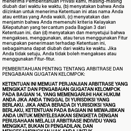
menerima Pemberitahuan Privasi kami, masing-masing
diubah dari waktu ke waktu, (b) menyatakan bahwa Anda
diizinkan untuk menerima Ketentuan ini atas nama Anda
atau entitas yang Anda wakili, (c) menyatakan dan
menjamin bahwa Anda memenuhi kriteria Kelayakan
&Kepatuhan yang tercantum pada Bagian 3 dari
Ketentuan ini, dan (d) menyatakan dan menyetujui bahwa
mengakses, menggunakan, atau terus menggunakan Fitur
merupakan penerimaan terhadap Ketentuan ini,
sebagaimana dapat diubah dari waktu ke waktu. Jika
Anda tidak setuju, Anda tidak boleh mengakses atau
menggunakan Fitur-fitur.
PEMBERITAHUAN PENTING TENTANG ARBITRASE DAN
PENGABAIAN GUGATAN KELOMPOK:
KETENTUAN INI MEMUAT PERJANJIAN ARBITRASE YANG
MENGIKAT DAN PENGABAIAN GUGATAN KELOMPOK
PADA BAGIAN 14, YANG MEMENGARUHI HAK HUKUM
ANDA JIKA ANDA TINGGAL DI YURISDIKSI YANG
BERLAKU. JIKA ANDA BERADA DI YURISDIKSI YANG
BERLAKU, KETENTUAN PADA BAGIAN INI MEWAJIBKAN
ANDA UNTUK MENYELESAIKAN SENGKETA DENGAN
PERUSAHAAN MELALUI ARBITRASE INDIVIDU YANG
MENGIKAT, BUKAN DI PENGADILAN, DAN