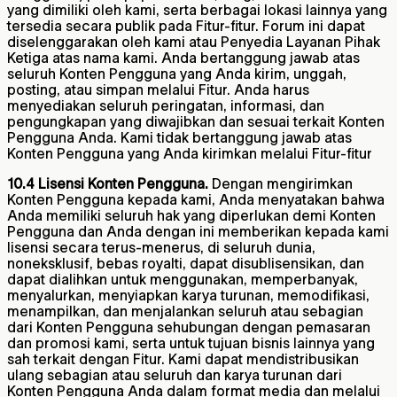
yang dimiliki oleh kami, serta berbagai lokasi lainnya yang
tersedia secara publik pada Fitur-fitur. Forum ini dapat
diselenggarakan oleh kami atau Penyedia Layanan Pihak
Ketiga atas nama kami. Anda bertanggung jawab atas
seluruh Konten Pengguna yang Anda kirim, unggah,
posting, atau simpan melalui Fitur. Anda harus
menyediakan seluruh peringatan, informasi, dan
pengungkapan yang diwajibkan dan sesuai terkait Konten
Pengguna Anda. Kami tidak bertanggung jawab atas
Konten Pengguna yang Anda kirimkan melalui Fitur-fitur
10.4 Lisensi Konten Pengguna.
Dengan mengirimkan
Konten Pengguna kepada kami, Anda menyatakan bahwa
Anda memiliki seluruh hak yang diperlukan demi Konten
Pengguna dan Anda dengan ini memberikan kepada kami
lisensi secara terus-menerus, di seluruh dunia,
noneksklusif, bebas royalti, dapat disublisensikan, dan
dapat dialihkan untuk menggunakan, memperbanyak,
menyalurkan, menyiapkan karya turunan, memodifikasi,
menampilkan, dan menjalankan seluruh atau sebagian
dari Konten Pengguna sehubungan dengan pemasaran
dan promosi kami, serta untuk tujuan bisnis lainnya yang
sah terkait dengan Fitur. Kami dapat mendistribusikan
ulang sebagian atau seluruh dan karya turunan dari
Konten Pengguna Anda dalam format media dan melalui