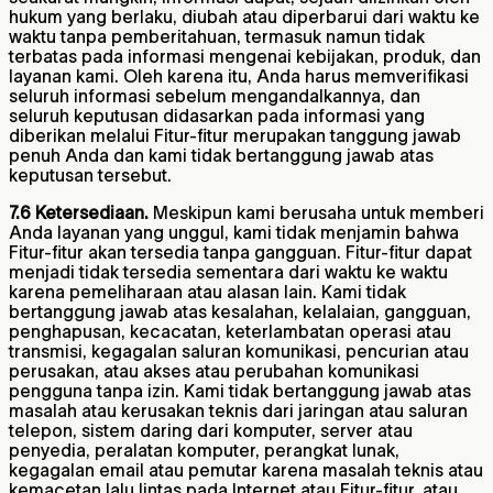
hukum yang berlaku, diubah atau diperbarui dari waktu ke
waktu tanpa pemberitahuan, termasuk namun tidak
terbatas pada informasi mengenai kebijakan, produk, dan
layanan kami. Oleh karena itu, Anda harus memverifikasi
seluruh informasi sebelum mengandalkannya, dan
seluruh keputusan didasarkan pada informasi yang
diberikan melalui Fitur-fitur merupakan tanggung jawab
penuh Anda dan kami tidak bertanggung jawab atas
keputusan tersebut.
7.6 Ketersediaan.
Meskipun kami berusaha untuk memberi
Anda layanan yang unggul, kami tidak menjamin bahwa
Fitur-fitur akan tersedia tanpa gangguan. Fitur-fitur dapat
menjadi tidak tersedia sementara dari waktu ke waktu
karena pemeliharaan atau alasan lain. Kami tidak
bertanggung jawab atas kesalahan, kelalaian, gangguan,
penghapusan, kecacatan, keterlambatan operasi atau
transmisi, kegagalan saluran komunikasi, pencurian atau
perusakan, atau akses atau perubahan komunikasi
pengguna tanpa izin. Kami tidak bertanggung jawab atas
masalah atau kerusakan teknis dari jaringan atau saluran
telepon, sistem daring dari komputer, server atau
penyedia, peralatan komputer, perangkat lunak,
kegagalan email atau pemutar karena masalah teknis atau
kemacetan lalu lintas pada Internet atau Fitur-fitur, atau