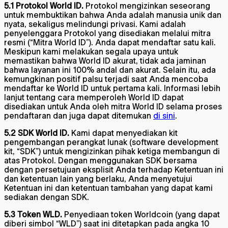
5.1 Protokol World ID.
Protokol mengizinkan seseorang
untuk membuktikan bahwa Anda adalah manusia unik dan
nyata, sekaligus melindungi privasi. Kami adalah
penyelenggara Protokol yang disediakan melalui mitra
resmi (“Mitra World ID”). Anda dapat mendaftar satu kali.
Meskipun kami melakukan segala upaya untuk
memastikan bahwa World ID akurat, tidak ada jaminan
bahwa layanan ini 100% andal dan akurat. Selain itu, ada
kemungkinan positif palsu terjadi saat Anda mencoba
mendaftar ke World ID untuk pertama kali. Informasi lebih
lanjut tentang cara memperoleh World ID dapat
disediakan untuk Anda oleh mitra World ID selama proses
pendaftaran dan juga dapat ditemukan
di sini
.
5.2 SDK World ID.
Kami dapat menyediakan kit
pengembangan perangkat lunak (software development
kit, “SDK”) untuk mengizinkan pihak ketiga membangun di
atas Protokol. Dengan menggunakan SDK bersama
dengan persetujuan eksplisit Anda terhadap Ketentuan ini
dan ketentuan lain yang berlaku, Anda menyetujui
Ketentuan ini dan ketentuan tambahan yang dapat kami
sediakan dengan SDK.
5.3 Token WLD.
Penyediaan token Worldcoin (yang dapat
diberi simbol “WLD”) saat ini ditetapkan pada angka 10