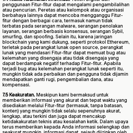
penggunaan Fitur-fitur dapat mengalami pengambilalihan
atau pencurian. Peretas atau kelompok atau organisasi
berbahaya lainnya dapat mencoba mengganggu Fitur-
fitur dengan berbagai cara, termasuk namun tidak
terbatas pada serangan malware, serangan penolakan
layanan, serangan berbasis konsensus, serangan Sybil,
smurfing, dan spoofing. Selain itu, karena jaringan
blockchain yang kami dukung, seperti protokol Ethereum,
terletak pada perangkat lunak open source, perangkat
lunak yang mendasari Fitur-fitur dapat memuat bug atau
kelemahan yang disengaja atau tidak disengaja yang
dapat berdampak negatif terhadap Fitur-fitur. Apabila
terjadi bug atau kelemahan perangkat lunak seperti itu,
mungkin tidak ada perbaikan dan pengguna tidak dijamin
mendapatkan ganti rugi, pengembalian dana, atau
kompensasi.
7.5 Keakuratan.
Meskipun kami bermaksud untuk
memberikan informasi yang akurat dan tepat waktu yang
disediakan melalui Fitur-fitur (termasuk, tanpa batasan,
konten) yang mungkin tidak selalu sepenuhnya akurat,
lengkap, atau terkini dan juga dapat mencakup
ketidakakuratan teknis atau kesalahan ketik. Dalam upaya
terus memberikan kepada Anda informasi selengkap dan
seakurat mungkin, informasi dapat, sejauh diizinkan oleh