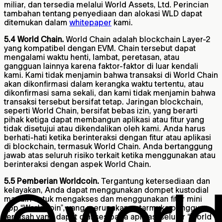
miliar, dan tersedia melalui World Assets, Ltd. Perincian
tambahan tentang penyediaan dan alokasi WLD dapat
ditemukan dalam
whitepaper
kami
.
5.4 World Chain.
World Chain adalah blockchain Layer-2
yang kompatibel dengan EVM. Chain tersebut dapat
mengalami waktu henti, lambat, peretasan, atau
gangguan lainnya karena faktor-faktor di luar kendali
kami. Kami tidak menjamin bahwa transaksi di World Chain
akan dikonfirmasi dalam kerangka waktu tertentu, atau
dikonfirmasi sama sekali, dan kami tidak menjamin bahwa
transaksi tersebut bersifat tetap. Jaringan blockchain,
seperti World Chain, bersifat bebas izin, yang berarti
pihak ketiga dapat membangun aplikasi atau fitur yang
tidak disetujui atau dikendalikan oleh kami. Anda harus
berhati-hati ketika berinteraksi dengan fitur atau aplikasi
di blockchain, termasuk World Chain. Anda bertanggung
jawab atas seluruh risiko terkait ketika menggunakan atau
berinteraksi dengan aspek World Chain.
5.5 Pemberian Worldcoin.
Tergantung ketersediaan dan
kelayakan, Anda dapat menggunakan dompet kustodial
mandiri untuk mengakses dan menggunakan fitur mini
app “Worldcoin”, yang merupakan antarmuka pengguna
terpisah yang dapat diakses pada aplikasi seluler “World