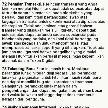
7.2 Penafian Transaksi.
Perincian transaksi yang Anda
kirimkan melalui Fitur-fitur dapat tidak selesai, atau dapat
tertunda secara substansial pada blockchain yang
berlaku, dan kami tidak bertanggung jawab atas
kegagalan transaksi untuk dikonfirmasi atau diproses atau
diharapkan. Tidak ada jaminan atau garansi bahwa
transfer yang dilakukan melalui Fitur-fitur dapat tidak
selesai, atau dapat tertunda secara substansial pada
blockchain yang berlaku, dan kami tidak bertanggung
jawab atas kegagalan untuk mengonfirmasi atau
memproses transaksi seperti yang diharapkan. Tidak ada
jaminan atau garansi bahwa pengalihan yang dimulai
melalui Fitur-fitur akan berhasil mengalihkan kepemilikan
atau hak dalam Token Digital.
7.3 Teknologi Baru.
Fitur ini masih baru. Meskipun
perangkat lunak ini telah diuji secara luas, perangkat
lunak yang digunakan untuk Fitur-fitur masih relatif baru
dan dapat memiliki bug atau kerentanan keamanan.
Selanjutnya, perangkat lunak masih dalam
pengembangan dan dapat mengalami perubahan besar
dari waktu ke waktu sehingga dapat tidak memenuhi
harapan dari pengguna.
7.4 Risiko Keamanan Informasi.
Token Digital dan