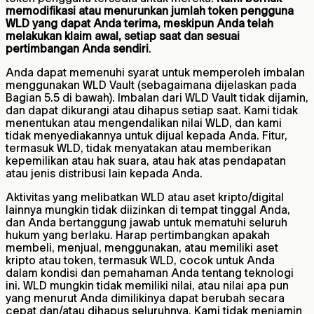
memodifikasi atau menurunkan jumlah token pengguna
WLD yang dapat Anda terima, meskipun Anda telah
melakukan klaim awal, setiap saat dan sesuai
pertimbangan Anda sendiri
.
Anda dapat memenuhi syarat untuk memperoleh imbalan
menggunakan WLD Vault (sebagaimana dijelaskan pada
Bagian 5.5 di bawah). Imbalan dari WLD Vault tidak dijamin,
dan dapat dikurangi atau dihapus setiap saat. Kami tidak
menentukan atau mengendalikan nilai WLD, dan kami
tidak menyediakannya untuk dijual kepada Anda. Fitur,
termasuk WLD, tidak menyatakan atau memberikan
kepemilikan atau hak suara, atau hak atas pendapatan
atau jenis distribusi lain kepada Anda.
Aktivitas yang melibatkan WLD atau aset kripto/digital
lainnya mungkin tidak diizinkan di tempat tinggal Anda,
dan Anda bertanggung jawab untuk mematuhi seluruh
hukum yang berlaku. Harap pertimbangkan apakah
membeli, menjual, menggunakan, atau memiliki aset
kripto atau token, termasuk WLD, cocok untuk Anda
dalam kondisi dan pemahaman Anda tentang teknologi
ini. WLD mungkin tidak memiliki nilai, atau nilai apa pun
yang menurut Anda dimilikinya dapat berubah secara
cepat dan/atau dihapus seluruhnya. Kami tidak menjamin