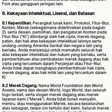
Fork atau gangguan jaringan lain.
8. Kekayaan Intelektual, Lisensi, dan Batasan
8.1 Kepemilikan.
Perangkat lunak kami, Protokol, Fitur-fitur,
Konten, Merek (sebagaimana didefinisikan pada bagian
2), serta desain, pemilihan, dan pengaturan Konten pada
Fitur-fitur (“KI”) dilindungi oleh hak cipta, merek dagang,
paten, dan hak atas kekayaan intelektual lainnya serta
undang-undang Amerika Serikat dan negara lain yang
berlaku. Anda menyetujui untuk mematuhi seluruh hak
atas kekayaan intelektual dan hukum yang berlaku, serta
pemberitahuan atau pembatasan merek dagang atau hak
cipta yang tercantum dalam Perjanjian atau Fitur-fitur.
Anda tidak dapat menghapus pemberitahuan hak cipta,
merek dagang, atau hak milik lain yang tercantum dalam
KI.
8.2 Merek Dagang.
Nama World Foundation dan World
Assets, nama dan desain World, logo World, dan seluruh
logo terkait, serta slogan merek dagang atau merek
layanan kami (“Merek”). Anda tidak boleh menyalin,
meniru, atau menggunakan Merek, secara keseluruhan
atau sebagian, tanpa izin tertulis dari kami. Seluruh merek