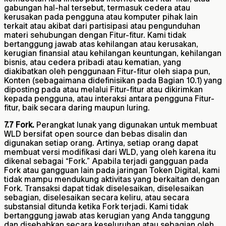
gabungan hal-hal tersebut, termasuk cedera atau
kerusakan pada pengguna atau komputer pihak lain
terkait atau akibat dari partisipasi atau pengunduhan
materi sehubungan dengan Fitur-fitur. Kami tidak
bertanggung jawab atas kehilangan atau kerusakan,
kerugian finansial atau kehilangan keuntungan, kehilangan
bisnis, atau cedera pribadi atau kematian, yang
diakibatkan oleh penggunaan Fitur-fitur oleh siapa pun,
Konten (sebagaimana didefinisikan pada Bagian 10.1) yang
diposting pada atau melalui Fitur-fitur atau dikirimkan
kepada pengguna, atau interaksi antara pengguna Fitur-
fitur, baik secara daring maupun luring.
7.7 Fork.
Perangkat lunak yang digunakan untuk membuat
WLD bersifat open source dan bebas disalin dan
digunakan setiap orang. Artinya, setiap orang dapat
membuat versi modifikasi dari WLD, yang oleh karena itu
dikenal sebagai “Fork.” Apabila terjadi gangguan pada
Fork atau gangguan lain pada jaringan Token Digital, kami
tidak mampu mendukung aktivitas yang berkaitan dengan
Fork. Transaksi dapat tidak diselesaikan, diselesaikan
sebagian, diselesaikan secara keliru, atau secara
substansial ditunda ketika Fork terjadi. Kami tidak
bertanggung jawab atas kerugian yang Anda tanggung
dan disebabkan secara keseluruhan atau sebagian oleh