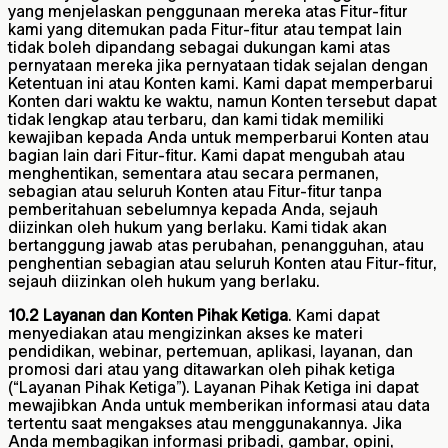
yang menjelaskan penggunaan mereka atas Fitur-fitur
kami yang ditemukan pada Fitur-fitur atau tempat lain
tidak boleh dipandang sebagai dukungan kami atas
pernyataan mereka jika pernyataan tidak sejalan dengan
Ketentuan ini atau Konten kami. Kami dapat memperbarui
Konten dari waktu ke waktu, namun Konten tersebut dapat
tidak lengkap atau terbaru, dan kami tidak memiliki
kewajiban kepada Anda untuk memperbarui Konten atau
bagian lain dari Fitur-fitur. Kami dapat mengubah atau
menghentikan, sementara atau secara permanen,
sebagian atau seluruh Konten atau Fitur-fitur tanpa
pemberitahuan sebelumnya kepada Anda, sejauh
diizinkan oleh hukum yang berlaku. Kami tidak akan
bertanggung jawab atas perubahan, penangguhan, atau
penghentian sebagian atau seluruh Konten atau Fitur-fitur,
sejauh diizinkan oleh hukum yang berlaku.
10.2 Layanan dan Konten Pihak Ketiga
. Kami dapat
menyediakan atau mengizinkan akses ke materi
pendidikan, webinar, pertemuan, aplikasi, layanan, dan
promosi dari atau yang ditawarkan oleh pihak ketiga
(“Layanan Pihak Ketiga”). Layanan Pihak Ketiga ini dapat
mewajibkan Anda untuk memberikan informasi atau data
tertentu saat mengakses atau menggunakannya. Jika
Anda membagikan informasi pribadi, gambar, opini,