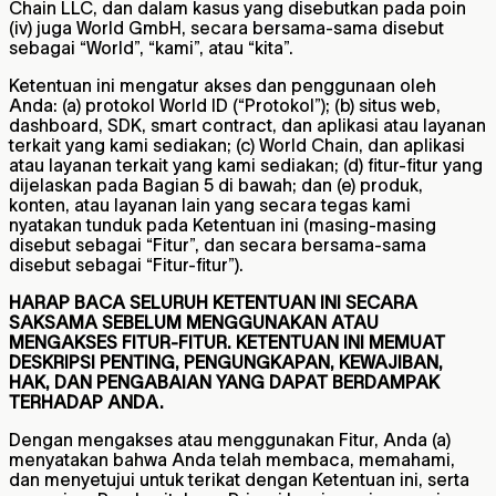
Chain LLC, dan dalam kasus yang disebutkan pada poin
(iv) juga World GmbH, secara bersama-sama disebut
sebagai “World”, “kami”, atau “kita”.
Ketentuan ini mengatur akses dan penggunaan oleh
Anda: (a) protokol World ID (“Protokol”); (b) situs web,
dashboard, SDK, smart contract, dan aplikasi atau layanan
terkait yang kami sediakan; (c) World Chain, dan aplikasi
atau layanan terkait yang kami sediakan; (d) fitur-fitur yang
dijelaskan pada Bagian 5 di bawah; dan (e) produk,
konten, atau layanan lain yang secara tegas kami
nyatakan tunduk pada Ketentuan ini (masing-masing
disebut sebagai “Fitur”, dan secara bersama-sama
disebut sebagai “Fitur-fitur”).
HARAP BACA SELURUH KETENTUAN INI SECARA
SAKSAMA SEBELUM MENGGUNAKAN ATAU
MENGAKSES FITUR-FITUR. KETENTUAN INI MEMUAT
DESKRIPSI PENTING, PENGUNGKAPAN, KEWAJIBAN,
HAK, DAN PENGABAIAN YANG DAPAT BERDAMPAK
TERHADAP ANDA.
Dengan mengakses atau menggunakan Fitur, Anda (a)
menyatakan bahwa Anda telah membaca, memahami,
dan menyetujui untuk terikat dengan Ketentuan ini, serta