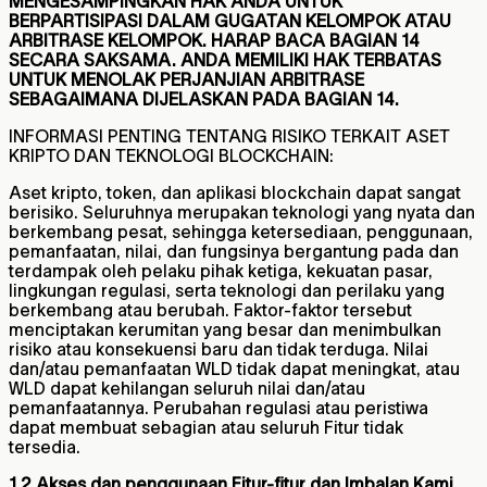
MENGESAMPINGKAN HAK ANDA UNTUK
BERPARTISIPASI DALAM GUGATAN KELOMPOK ATAU
ARBITRASE KELOMPOK. HARAP BACA BAGIAN 14
SECARA SAKSAMA. ANDA MEMILIKI HAK TERBATAS
UNTUK MENOLAK PERJANJIAN ARBITRASE
SEBAGAIMANA DIJELASKAN PADA BAGIAN 14.
INFORMASI PENTING TENTANG RISIKO TERKAIT ASET
KRIPTO DAN TEKNOLOGI BLOCKCHAIN:
Aset kripto, token, dan aplikasi blockchain dapat sangat
berisiko. Seluruhnya merupakan teknologi yang nyata dan
berkembang pesat, sehingga ketersediaan, penggunaan,
pemanfaatan, nilai, dan fungsinya bergantung pada dan
terdampak oleh pelaku pihak ketiga, kekuatan pasar,
lingkungan regulasi, serta teknologi dan perilaku yang
berkembang atau berubah. Faktor-faktor tersebut
menciptakan kerumitan yang besar dan menimbulkan
risiko atau konsekuensi baru dan tidak terduga. Nilai
dan/atau pemanfaatan WLD tidak dapat meningkat, atau
WLD dapat kehilangan seluruh nilai dan/atau
pemanfaatannya. Perubahan regulasi atau peristiwa
dapat membuat sebagian atau seluruh Fitur tidak
tersedia.
1.2 Akses dan penggunaan Fitur-fitur dan Imbalan Kami