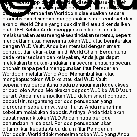
App”. World App disediakan dan diselenggarakan oleh
Tools for Humanity Corporation (“TFH”). Tindakan Anda
dalam fitur Pemberian Worldcoin diselesaikan secara
otomatis dan disimpan menggunakan smart contract dan
akun di World Chain yang tidak dimiliki atau dikendalikan
oleh TFH. Ketika Anda menggunakan fitur ini untuk
melaksanakan atau mengakses tindakan tertentu, seperti
mengeklaim atau menerima token WLD atau berinteraksi
dengan WLD Vault, Anda berinteraksi dengan smart
contract dan akun-akun ini di World Chain. Bergantung
pada ketersediaan dan kelayakan, Anda juga dapat
melakukan tindakan-tindakan ini secara langsung secara
onchain tanpa perlu menggunakan fitur Pemberian
Wordcoin melalui World App. Menambahkan atau
menghapus token WLD ke atau dari WLD Vault
sepenuhnya bergantung pada penggunaan kode akses
pribadi oleh Anda. Melakukan deposit WLD ke WLD Vault
berarti Anda menempatkan WLD dalam smart contract
bebas izin, tergantung periode penundaan yang
diprogram sebelumnya, yakni harus Anda menerima
sebelum melakukan deposit. Artinya, Anda tidak akan
dapat menarik token WLD Anda hingga periode
penundaan ini selesai. Periode penundaan akan
ditampilkan kepada Anda dalam fitur Pemberian
Worldcoin. World tidak menerima token WLD yang Anda