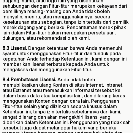
dagang, nama, atau logo lain yang disebutkan
sehubungan dengan Fitur-fitur merupakan kekayaan dari
pemiliknya masing-masing dan Anda tidak boleh
menyalin, meniru, atau menggunakannya, secara
keseluruhan atau sebagian, tanpa izin tertulis dari pemilik
merek dagang yang berlaku. Pencantuman merek pihak
lain dalam Fitur-fitur bukan merupakan persetujuan,
dukungan, atau rekomendasi oleh kami.
8.3 Lisensi.
Dengan ketentuan bahwa Anda memenuhi
syarat untuk menggunakan Fitur-fitur dan tunduk pada
kepatuhan Anda terhadap Ketentuan ini, kami dengan ini
memberikan lisensi terbatas kepada Anda untuk
mengakses dan menggunakan Fitur-fitur.
8.4 Pembatasan Lisensi.
Anda tidak boleh
memublikasikan ulang Konten di situs Internet, Intranet,
atau Extranet atau memasukkan informasi tersebut ke
dalam basis data atau kompilasi lain, dan dilarang keras
menggunakan Konten dengan cara lain. Penggunaan
Fitur-fitur selain yang diizinkan secara khusus dalam
Ketentuan ini, tanpa izin tertulis sebelumnya dari kami,
sangat dilarang dan akan mengakhiri lisensi yang
diberikan dalam Ketentuan ini. Penggunaan yang tidak sah
tersebut juga dapat melanggar hukum yang berlaku
termasuk tanpa batasan undang-undang hak cipta dan