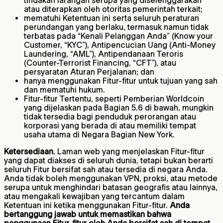
atau diterapkan oleh otoritas pemerintah terkait;
mematuhi Ketentuan ini serta seluruh peraturan
perundangan yang berlaku, termasuk namun tidak
terbatas pada “Kenali Pelanggan Anda” (Know your
Customer, “KYC”), Antipencucian Uang (Anti-Money
Laundering, “AML”), Antipendanaan Teroris
(Counter-Terrorist Financing, “CFT”), atau
persyaratan Aturan Perjalanan; dan
hanya menggunakan Fitur-fitur untuk tujuan yang sah
dan mematuhi hukum.
Fitur-fitur Tertentu, seperti Pemberian Worldcoin
yang dijelaskan pada Bagian 5.6 di bawah, mungkin
tidak tersedia bagi penduduk perorangan atau
korporasi yang berada di atau memiliki tempat
usaha utama di Negara Bagian New York.
Ketersediaan
. Laman web yang menjelaskan Fitur-fitur
yang dapat diakses di seluruh dunia, tetapi bukan berarti
seluruh Fitur bersifat sah atau tersedia di negara Anda.
Anda tidak boleh menggunakan VPN, proksi, atau metode
serupa untuk menghindari batasan geografis atau lainnya,
atau mengakali kewajiban yang tercantum dalam
Ketentuan ini ketika menggunakan Fitur-fitur.
Anda
bertanggung jawab untuk memastikan bahwa
penggunaan Fitur-fitur oleh Anda bersifat sah di tempat