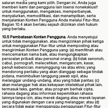
saluran media yang kami pilih. Dengan ini, Anda juga
memberi kami dan pengguna lain lisensi noneksklusif
untuk menggunakan, mengakses, memperbanyak,
menyalurkan, memodifikasi, dan menampilkan, serta
menjalankan Konten Pengguna Anda melalui Fitur-fitur.
Bagian 10.4 akan berlaku sejauh diizinkan oleh hukum
yang berlaku.
10.5 Pembatasan Konten Pengguna.
Anda menyetujui
untuk tidak menggunakan, atau mengizinkan pihak ketiga
untuk menggunakan Fitur-fitur untuk memposting atau
mengirimkan Konten Pengguna yang: (a) memfitnah atau
mencemarkan nama baik, atau mengungkapkan
persoalan pribadi atau personal orang; (b) tidak senonoh,
cabul, pornografi, melecehkan, mengancam, kasar,
penuh kebencian, menyinggung ras atau etnis; yang
mendorong perilaku yang akan dianggap sebagai tindak
pidana, menimbulkan tanggung jawab sipil, atau
melanggar undang-undang, atau yang tidak pantas; (c)
akan melanggar hak atas kekayaan intelektual pihak lain,
termasuk teks, gambar, atau program berhak cipta,
rahasia dagang atau informasi kepemilikan rahasia
lainnya tanpa izin, atau merek dagang atau merek layanan
yang digunakan dengan cara yang melanggar; atau (d)
secara tidak wajar mengganggu penggunaan Fitur-fitur