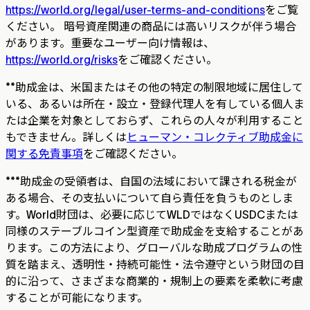
https://world.org/legal/user-terms-and-conditions
をご覧
ください。 暗号資産関連の商品には高いリスクが伴う場合
があります。重要なユーザー向け情報は、
https://world.org/risks
をご確認ください。
**
助成金は、米国またはその他の特定の制限地域に居住して
いる、あるいは所在・設立・登録代理人を有している個人ま
たは企業を対象としておらず、これらの人々が利用すること
もできません。詳しくは
ヒューマン・コレクティブ助成金に
関する免責事項
をご確認ください。
***
助成金の受領者は、自国の法域において課される税金が
ある場合、その支払いについて自ら責任を負うものとしま
す。World財団は、必要に応じてWLDではなくUSDCまたは
同様のステーブルコイン型資産で助成金を支給することがあ
ります。この方法により、グローバルな助成プログラムの性
質を踏まえ、透明性・持続可能性・法令遵守という財団の目
的に沿って、さまざまな商業的・規制上の要素を柔軟に考慮
することが可能になります。