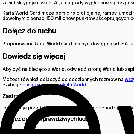
za subskrypcje i usługi AI, a nagrody wypłacane są bezpoś
Karta World Card może pełnić rolę oficjalnej rampy, umo
dowolnym z ponad 150 milionów punktów akceptujących pła
Dołącz do ruchu
Proponowana karta World Card ma być dostępna w USA jesz
Dowiedz się więcej
Aby być na bieżąco z World, odwiedź stronę World lub zapis
Możesz również dołączyć do codziennych rozmów na
wsz
czytając
białą księgę protokołu World
.
Zastrzeżenie
Informacje przedstawione w tym artykule pochodzą sprzed
Dołącz do sieci prawdziwych ludzi.
Pobierz World App