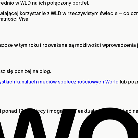
rednio w WLD na ich połączony portfel.
żliwiającej korzystanie z WLD w rzeczywistym świecie – c
tności Visa.
cze w tym roku i rozważane są możliwości wprowadzenia je
z się poniżej na blog.
ystkich kanałach mediów społecznościowych World
lub poz
 ponad 12 miesięcy i mogą być nieaktualne. Aby uzyskać n