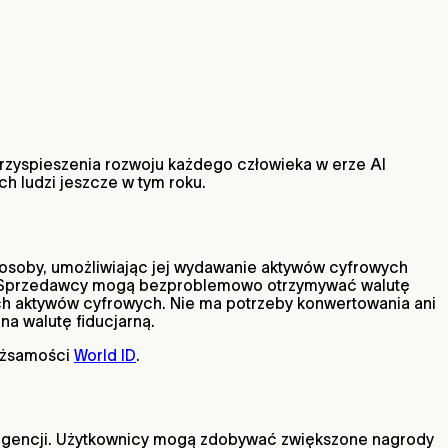
 przyspieszenia rozwoju każdego człowieka w erze AI
ch ludzi jeszcze w tym roku.
osoby, umożliwiając jej wydawanie aktywów cyfrowych
cie. Sprzedawcy mogą bezproblemowo otrzymywać walutę
ich aktywów cyfrowych. Nie ma potrzeby konwertowania ani
na walutę fiducjarną.
tożsamości
World ID
.
eligencji. Użytkownicy mogą zdobywać zwiększone nagrody