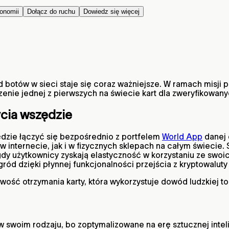
onomii
Dołącz do ruchu
Dowiedz się więcej
od botów w sieci staje się coraz ważniejsze. W ramach misji
enie jednej z pierwszych na świecie kart dla zweryfikowany
ycia wszędzie
ędzie łączyć się bezpośrednio z portfelem
World App
danej 
 w internecie, jak i w fizycznych sklepach na całym świe
gdy użytkownicy zyskają elastyczność w korzystaniu ze swo
d dzięki płynnej funkcjonalności przejścia z kryptowaluty 
iwość otrzymania karty, która wykorzystuje dowód ludzkiej 
w swoim rodzaju, bo zoptymalizowane na erę sztucznej int