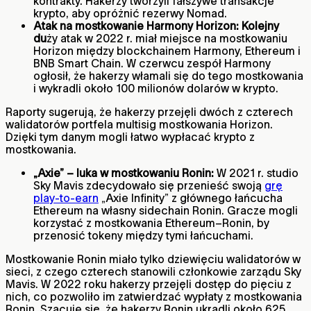
kontrakty. Hakerzy tworzyli fałszywe transakcje
krypto, aby opróżnić rezerwy Nomad.
Atak na mostkowanie Harmony Horizon: Kolejny
du
ży atak w 2022 r. miał miejsce na mostkowaniu
Horizon między blockchainem Harmony, Ethereum i
BNB Smart Chain. W czerwcu zespół Harmony
ogłosił, że hakerzy włamali się do tego mostkowania
i wykradli około 100 milionów dolarów w krypto.
Raporty sugerują, że hakerzy przejęli dwóch z czterech
walidatorów portfela multisig mostkowania Horizon.
Dzięki tym danym mogli łatwo wypłacać krypto z
mostkowania.
„Axie” – luka w mostkowaniu Ronin:
W 2021 r. studio
Sky Mavis zdecydowało się przenieść swoją
grę
play-to-earn
„Axie Infinity” z głównego łańcucha
Ethereum na własny sidechain Ronin. Gracze mogli
korzystać z mostkowania Ethereum–Ronin, by
przenosić tokeny między tymi łańcuchami.
Mostkowanie Ronin miało tylko dziewięciu walidatorów w
sieci, z czego czterech stanowili członkowie zarządu Sky
Mavis. W 2022 roku hakerzy przejęli dostęp do pięciu z
nich, co pozwoliło im zatwierdzać wypłaty z mostkowania
Ronin. Szacuje się, że hakerzy Ronin ukradli około 625