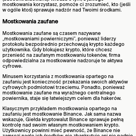
mostkowania korzystasz, pomoże ci zrozumieć, kto (jeśli
w ogóle ktoś) sprawuje nadzór nad Twoimi środkami.
Mostkowania zaufane
Mostkowania zaufane są czasem nazywane
„mostkowaniami powierniczymi”, ponieważ liderzy
protokołu bezpośrednio przechowują krypto każdego
użytkownika. Gdy blokujesz krypto, które chcesz
przenieść na zaufanym mostkowaniu tokenów, firma
odpowiedzialna za mostkowanie nadzoruje te aktywa
cyfrowe.
Minusem korzystania z mostkowania opartego na
zaufaniu jest konieczność przekazania swoich aktywów
cyfrowych podmiotowi trzeciemu. Ponadto, ponieważ
mostkowanie zaufane ma wyraźnego centralnego
powiernika, staje się łatwiejszym celem dla hakerów.
Klasycznym przykładem mostkowania opartego na
zaufaniu jest mostkowanie Binance. Jak sama nazwa
wskazuje, Giełda kryptowalut Binance sprawuje pełną
kontrolę nad swoim własnym mostkowaniem krypto.
Użytkownicy powinni mieć pewność, że Binance nie
zamrozi nagle ich środków, nie zbankrutuje ani nie padnie