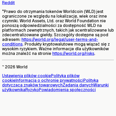
Reddit
*
Prawo do otrzymania tokenów Worldcoin (WLD) jest
ograniczone ze względu na lokalizację, wiek oraz inne
czynniki. World Assets, Ltd. oraz World Foundation nie
ponoszą odpowiedzialności za dostępność WLD na
platformach zewnętrznych, takich jak scentralizowane lub
zdecentralizowane giełdy. Szczegóły dostępne są pod
adresem:
https://world.org/legal/user-terms-and-
conditions
. Produkty kryptowalutowe mogą wiązać się z
wysokim ryzykiem. Ważne informacje dla użytkowników
można znaleźć na stronie
https://world.org/risks
.
™ 2026 World
Ustawienia plików cookie
Polityka plików
cookie
Informacja o ochronie prywatności
Polityka
dotycząca znaków towarowych
Żądania danych
Warunki
użytkownika
Ryzyko
Powiadomienia społeczności