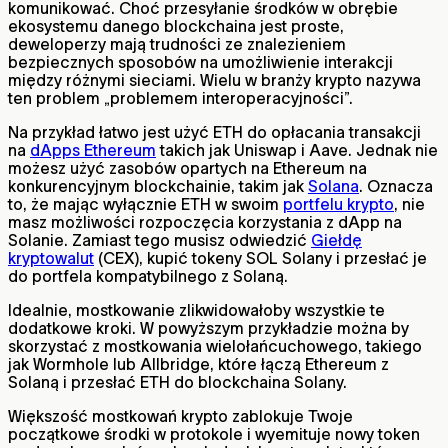
komunikować. Choć przesyłanie środków w obrębie
ekosystemu danego blockchaina jest proste,
deweloperzy mają trudności ze znalezieniem
bezpiecznych sposobów na umożliwienie interakcji
między różnymi sieciami. Wielu w branży krypto nazywa
ten problem „problemem interoperacyjności”.
Na przykład łatwo jest użyć ETH do opłacania transakcji
na
dApps Ethereum
takich jak Uniswap i Aave. Jednak nie
możesz użyć zasobów opartych na Ethereum na
konkurencyjnym blockchainie, takim jak
Solana
. Oznacza
to, że mając wyłącznie ETH w swoim
portfelu krypto
, nie
masz możliwości rozpoczęcia korzystania z dApp na
Solanie. Zamiast tego musisz odwiedzić
Giełdę
kryptowalut
(CEX), kupić tokeny SOL Solany i przesłać je
do portfela kompatybilnego z Solaną.
Idealnie, mostkowanie zlikwidowałoby wszystkie te
dodatkowe kroki. W powyższym przykładzie można by
skorzystać z mostkowania wielołańcuchowego, takiego
jak Wormhole lub Allbridge, które łączą Ethereum z
Solaną i przesłać ETH do blockchaina Solany.
Większość mostkowań krypto zablokuje Twoje
początkowe środki w protokole i wyemituje nowy token