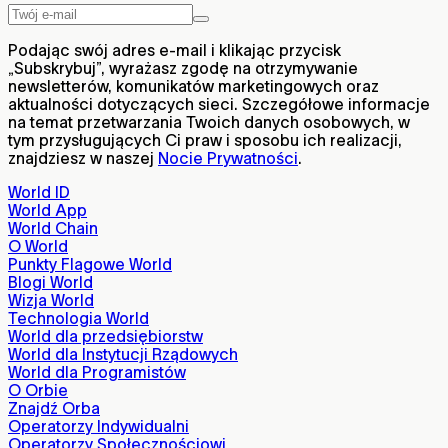
Podając swój adres e-mail i klikając przycisk
„Subskrybuj”, wyrażasz zgodę na otrzymywanie
newsletterów, komunikatów marketingowych oraz
aktualności dotyczących sieci. Szczegółowe informacje
na temat przetwarzania Twoich danych osobowych, w
tym przysługujących Ci praw i sposobu ich realizacji,
znajdziesz w naszej
Nocie Prywatności
.
World ID
World App
World Chain
O World
Punkty Flagowe World
Blogi World
Wizja World
Technologia World
World dla przedsiębiorstw
World dla Instytucji Rządowych
World dla Programistów
O Orbie
Znajdź Orba
Operatorzy Indywidualni
Operatorzy Społecznościowi