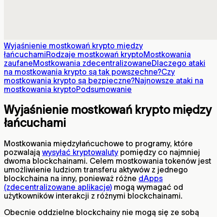
Wyjaśnienie mostkowań krypto między
łańcuchami
Rodzaje mostkowań krypto
Mostkowania
zaufane
Mostkowania zdecentralizowane
Dlaczego ataki
na mostkowania krypto są tak powszechne?
Czy
mostkowania krypto są bezpieczne?
Najnowsze ataki na
mostkowania krypto
Podsumowanie
Wyjaśnienie mostkowań krypto między
łańcuchami
Mostkowania międzyłańcuchowe to programy, które
pozwalają
wysyłać kryptowaluty
pomiędzy co najmniej
dwoma blockchainami. Celem mostkowania tokenów jest
umożliwienie ludziom transferu aktywów z jednego
blockchaina na inny, ponieważ różne
dApps
(zdecentralizowane aplikacje)
mogą wymagać od
użytkowników interakcji z różnymi blockchainami.
Obecnie oddzielne blockchainy nie mogą się ze sobą