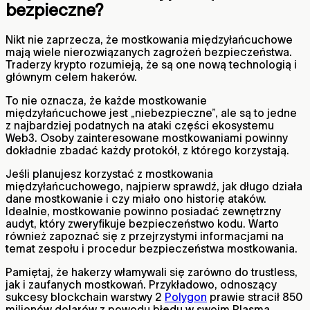
bezpieczne?
Nikt nie zaprzecza, że mostkowania międzyłańcuchowe
mają wiele nierozwiązanych zagrożeń bezpieczeństwa.
Traderzy krypto rozumieją, że są one nową technologią i
głównym celem hakerów.
To nie oznacza, że każde mostkowanie
międzyłańcuchowe jest „niebezpieczne”, ale są to jedne
z najbardziej podatnych na ataki części ekosystemu
Web3. Osoby zainteresowane mostkowaniami powinny
dokładnie zbadać każdy protokół, z którego korzystają.
Jeśli planujesz korzystać z mostkowania
międzyłańcuchowego, najpierw sprawdź, jak długo działa
dane mostkowanie i czy miało ono historię ataków.
Idealnie, mostkowanie powinno posiadać zewnętrzny
audyt, który zweryfikuje bezpieczeństwo kodu. Warto
również zapoznać się z przejrzystymi informacjami na
temat zespołu i procedur bezpieczeństwa mostkowania.
Pamiętaj, że hakerzy włamywali się zarówno do trustless,
jak i zaufanych mostkowań. Przykładowo, odnoszący
sukcesy blockchain warstwy 2
Polygon
prawie stracił 850
milionów dolarów z powodu błędu w swoim Plasma