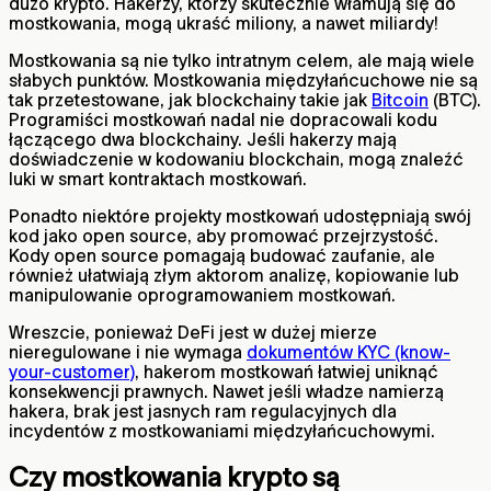
dużo krypto. Hakerzy, którzy skutecznie włamują się do
mostkowania, mogą ukraść miliony, a nawet miliardy!
Mostkowania są nie tylko intratnym celem, ale mają wiele
słabych punktów. Mostkowania międzyłańcuchowe nie są
tak przetestowane, jak blockchainy takie jak
Bitcoin
(BTC).
Programiści mostkowań nadal nie dopracowali kodu
łączącego dwa blockchainy. Jeśli hakerzy mają
doświadczenie w kodowaniu blockchain, mogą znaleźć
luki w smart kontraktach mostkowań.
Ponadto niektóre projekty mostkowań udostępniają swój
kod jako open source, aby promować przejrzystość.
Kody open source pomagają budować zaufanie, ale
również ułatwiają złym aktorom analizę, kopiowanie lub
manipulowanie oprogramowaniem mostkowań.
Wreszcie, ponieważ DeFi jest w dużej mierze
nieregulowane i nie wymaga
dokumentów KYC (know-
your-customer)
, hakerom mostkowań łatwiej uniknąć
konsekwencji prawnych. Nawet jeśli władze namierzą
hakera, brak jest jasnych ram regulacyjnych dla
incydentów z mostkowaniami międzyłańcuchowymi.
Czy mostkowania krypto są