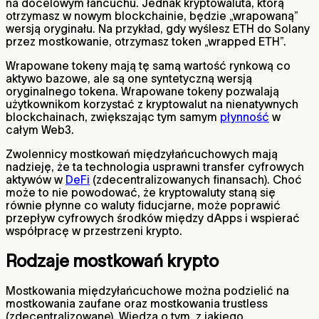
na docelowym łańcuchu. Jednak kryptowaluta, którą
otrzymasz w nowym blockchainie, będzie „wrapowaną”
wersją oryginału. Na przykład, gdy wyślesz ETH do Solany
przez mostkowanie, otrzymasz token „wrapped ETH”.
Wrapowane tokeny mają tę samą wartość rynkową co
aktywo bazowe, ale są one syntetyczną wersją
oryginalnego tokena. Wrapowane tokeny pozwalają
użytkownikom korzystać z kryptowalut na nienatywnych
blockchainach, zwiększając tym samym
płynność
w
całym Web3.
Zwolennicy mostkowań międzyłańcuchowych mają
nadzieję, że ta technologia usprawni transfer cyfrowych
aktywów w
DeFi
(zdecentralizowanych finansach). Choć
może to nie powodować, że kryptowaluty staną się
równie płynne co waluty fiducjarne, może poprawić
przepływ cyfrowych środków między dApps i wspierać
współpracę w przestrzeni krypto.
Rodzaje mostkowań krypto
Mostkowania międzyłańcuchowe można podzielić na
mostkowania zaufane oraz mostkowania trustless
(zdecentralizowane). Wiedza o tym, z jakiego