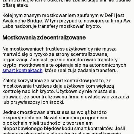
ofiarą ataku.
Kolejnym znanym mostkowaniem zaufanym w DeFi jest
Avalanche Bridge. W tym przypadku nowojorska firma Ava
Labs nadzoruje transfery mostkowań krypto.
Mostkowania zdecentralizowane
Na mostkowaniach trustless użytkownicy nie muszą
martwić się o ryzyko ze strony scentralizowanej
organizacji. Zamiast ręcznie monitorować transfery
krypto, mostkowania te opierają się na autonomicznych
smart kontraktach
, które realizują żądania transferu.
Zaletą korzystania ze smart kontraktów jest to, że
mostkowania trustless dają użytkownikom większą
kontrolę nad ich krypto. Użytkownicy nie muszą się
obawiać, że scentralizowana firma niewłaściwie zarządzi
lub przywłaszczy ich środki.
Jednak mostkowania trustless są wciąż bardzo
eksperymentalne. Nawet sumienni programiści
blockchain mieli trudności z tworzeniem
niepozbawionego błędów kodu smart kontraktów. Jeśli
hakerzy wykorzystają algorytm trustless mostkowania,