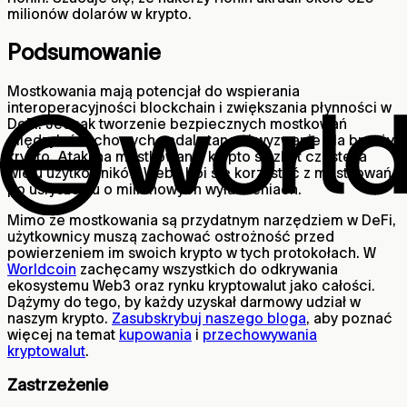
milionów dolarów w krypto.
Podsumowanie
Mostkowania mają potencjał do wspierania
interoperacyjności blockchain i zwiększania płynności w
DeFi. Jednak tworzenie bezpiecznych mostkowań
międzyłańcuchowych nadal stanowi wyzwanie dla branży
krypto. Ataki na mostkowania krypto są zbyt częste, a
wielu użytkowników Web3 boi się korzystać z mostkowań
po usłyszeniu o milionowych wyłudzeniach.
Mimo że mostkowania są przydatnym narzędziem w DeFi,
użytkownicy muszą zachować ostrożność przed
powierzeniem im swoich krypto w tych protokołach. W
Worldcoin
zachęcamy wszystkich do odkrywania
ekosystemu Web3 oraz rynku kryptowalut jako całości.
Dążymy do tego, by każdy uzyskał darmowy udział w
naszym krypto.
Zasubskrybuj naszego bloga
, aby poznać
więcej na temat
kupowania
i
przechowywania
kryptowalut
.
Zastrzeżenie