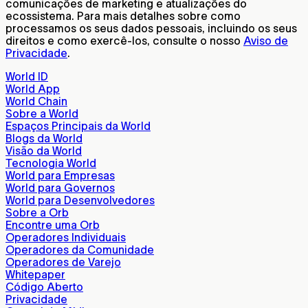
comunicações de marketing e atualizações do
ecossistema. Para mais detalhes sobre como
processamos os seus dados pessoais, incluindo os seus
direitos e como exercê-los, consulte o nosso
Aviso de
Privacidade
.
World ID
World App
World Chain
Sobre a World
Espaços Principais da World
Blogs da World
Visão da World
Tecnologia World
World para Empresas
World para Governos
World para Desenvolvedores
Sobre a Orb
Encontre uma Orb
Operadores Individuais
Operadores da Comunidade
Operadores de Varejo
Whitepaper
Código Aberto
Privacidade