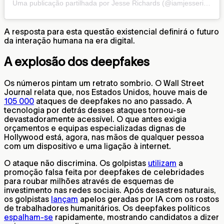
Uma publicação partilhada por Jesse Richards (@iamjesserichards)
A resposta para esta questão existencial definirá o futuro
da interação humana na era digital.
A explosão dos deepfakes
Os números pintam um retrato sombrio. O Wall Street
Journal relata que, nos Estados Unidos, houve mais de
105 000
ataques de deepfakes no ano passado. A
tecnologia por detrás desses ataques tornou-se
devastadoramente acessível. O que antes exigia
orçamentos e equipas especializadas dignas de
Hollywood está, agora, nas mãos de qualquer pessoa
com um dispositivo e uma ligação à internet.
O ataque não discrimina. Os golpistas
utilizam
a
promoção falsa feita por deepfakes de celebridades
para roubar milhões através de esquemas de
investimento nas redes sociais. Após desastres naturais,
os golpistas
lançam
apelos geradas por IA com os rostos
de trabalhadores humanitários. Os deepfakes políticos
espalham-se
rapidamente, mostrando candidatos a dizer