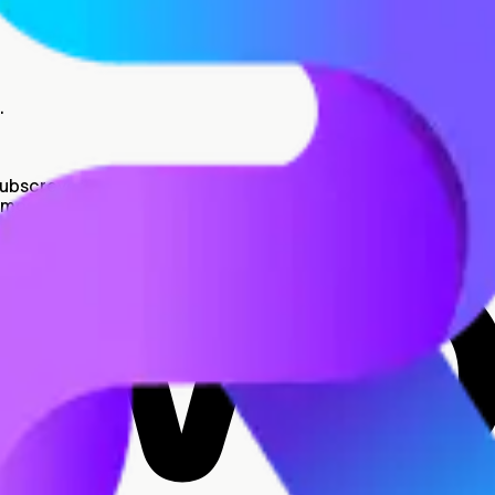
.
Subscrever", dás consentimento para receberes newsletter
os os teus dados pessoais, incluindo os teus direitos e c