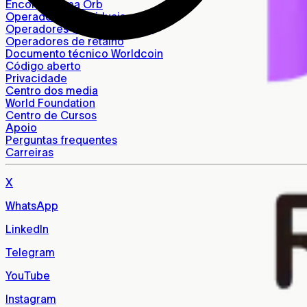
Encontrar uma Orb
Operadores individuais
Operadores da Comunidade
Operadores de retalho
Documento técnico Worldcoin
Código aberto
Privacidade
Centro dos media
World Foundation
Centro de Cursos
Apoio
Perguntas frequentes
Carreiras
X
WhatsApp
LinkedIn
Telegram
YouTube
Instagram