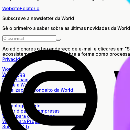
Website
Relatório
Subscreve a newsletter da World
Sê o primeiro a saber sobre as últimas novidades da World
Ao adicionares o teu endereço de e-mail e clicares em "
ecossistema. Para detalhes sobre a forma como processam
Privacidade
.
World ID
World App
World Chain
Sobre a World
Localizações Conceito da World
Blogs da World
Visão geral da World
Tecnologia World
A World para as empresas
World para os Governos
World para Programadores
Sobre a Orb