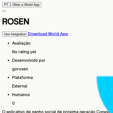
PT
Obter a World App
ROSEN
Download World App
Use Integration
Avaliação
No rating yet
Desenvolvido por
gorosen
Plataforma
External
Humanos
0
O aplicativo de ganho social de próxima geração Conexõ