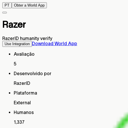
PT
Obter a World App
Razer
RazerID humanity verify
Download World App
Use Integration
Avaliação
5
Desenvolvido por
RazerID
Plataforma
External
Humanos
1,337