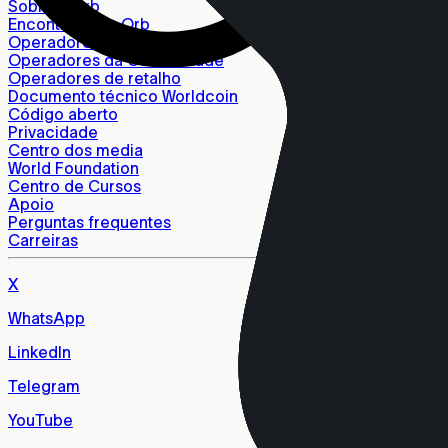
Sobre a Orb
Encontrar uma Orb
Operadores individuais
Operadores da Comunidade
Operadores de retalho
Documento técnico Worldcoin
Código aberto
Privacidade
Centro dos media
World Foundation
Centro de Cursos
Apoio
Perguntas frequentes
Carreiras
X
WhatsApp
LinkedIn
Telegram
YouTube