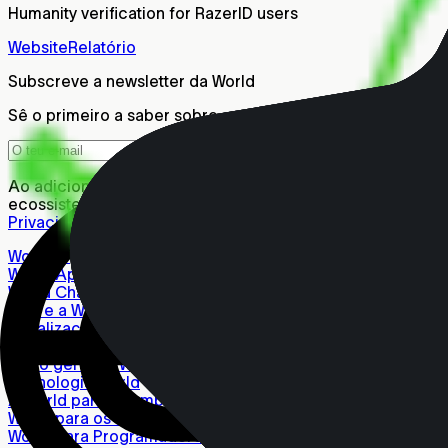
Humanity verification for RazerID users
Website
Relatório
Subscreve a newsletter da World
Sê o primeiro a saber sobre as últimas novidades da World
Ao adicionares o teu endereço de e-mail e clicares em "
ecossistema. Para detalhes sobre a forma como processam
Privacidade
.
World ID
World App
World Chain
Sobre a World
Localizações Conceito da World
Blogs da World
Visão geral da World
Tecnologia World
A World para as empresas
World para os Governos
World para Programadores