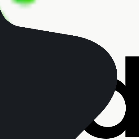
s, comunicações de marketing e atualizações do
omo os podes exercer, consulta o nosso
Aviso de