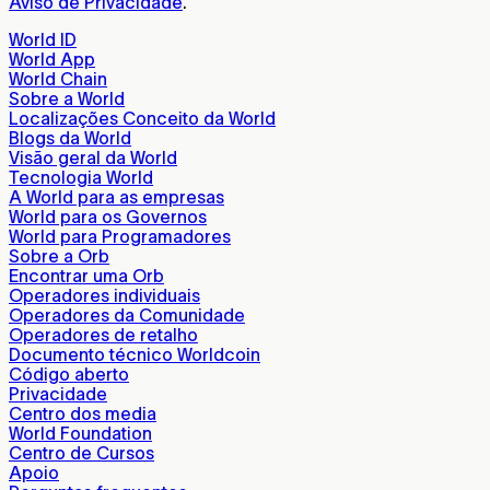
Aviso de Privacidade
.
World ID
World App
World Chain
Sobre a World
Localizações Conceito da World
Blogs da World
Visão geral da World
Tecnologia World
A World para as empresas
World para os Governos
World para Programadores
Sobre a Orb
Encontrar uma Orb
Operadores individuais
Operadores da Comunidade
Operadores de retalho
Documento técnico Worldcoin
Código aberto
Privacidade
Centro dos media
World Foundation
Centro de Cursos
Apoio