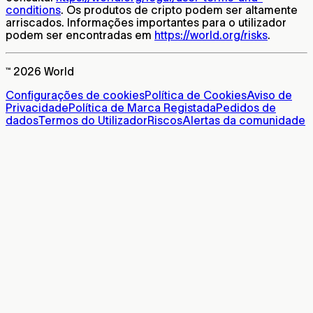
conditions
. Os produtos de cripto podem ser altamente
arriscados. Informações importantes para o utilizador
podem ser encontradas em
https://world.org/risks
.
™ 2026 World
Configurações de cookies
Política de Cookies
Aviso de
Privacidade
Política de Marca Registada
Pedidos de
dados
Termos do Utilizador
Riscos
Alertas da comunidade