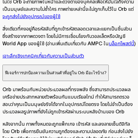
ไม่ใช่ Orb จะถ่ายภาพใบหน้าและดวงตาของบุคคลเพื่อให้มั่นใจถึงความ
เป็นมนุษย์และความไม่ซ้ำใคร ภาพถ่ายเหล่านี้จะไม่ถูกเก็บไว้ใน Orb แต่
จะถูกส่งไปยังอุปกรณ์ของผู้ใช้
สิ่งเดียวที่คงอยู่คือรหัสลับที่ถูกเข้ารหัสตลอดเวลาและแยกเป็นชิ้นส่วน
ซึ่งสร้างจากภาพดวงตา โดยไม่มีการเชื่อมโยงกับวอลเล็ตหรือบัญชี
World App ของผู้ใช้ (อ่านเพิ่มเติมเกี่ยวกับ AMPC ใน
บล็อกโพสต์นี้
)
เจาะลึกเชิงเทคนิคเกี่ยวกับความเป็นส่วนตัว
ฟีเจอร์การปกป้องความเป็นส่วนตัวที่อยู่ใน Orb มีอะไรบ้าง?
Orb มาพร้อมกับหน่วยประมวลผลที่ทรงพลัง ซึ่งสามารถประมวลผล
เครือข่ายประสาทหลายตัวพร้อมกันแบบเรียลไทม์ ทำให้สามารถตรวจ
สอบว่าคุณเป็นมนุษย์จริงได้จากในอุปกรณ์โดยตรง โดยไม่จำเป็นต้อง
ประมวลผลรูปภาพที่ยังไม่ถูกเข้ารหัสผ่านระบบหลังบ้านของ Orb
หลังจากนั้น ภาพทั้งหมดจะถูกแพ็กเกจ เข้ารหัส และลงลายเซ็นดิจิทัล
โดย Orb เพื่อการยืนยันความถูกต้องและความปลอดภัย ก่อนส่งไปยัง