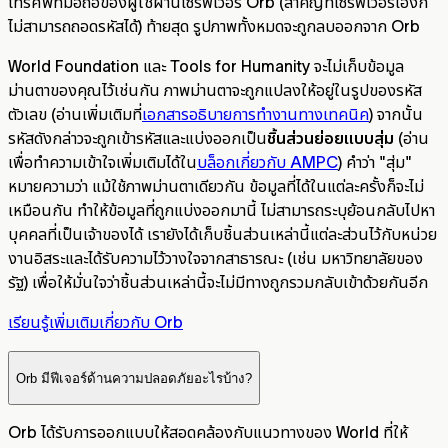
โทรศัพท์มือถือของผู้ใช้ผ่านเซิร์ฟเวอร์ Orb (สำคัญที่เซิร์ฟเวอร์เองก็
ไม่สามารถถอดรหัสได้) ท้ายสุด รูปภาพทั้งหมดจะถูกลบออกจาก Orb
World Foundation และ Tools for Humanity จะไม่เก็บข้อมูล
ม่านตาของคุณไว้เช่นกัน ภาพม่านตาจะถูกแปลงให้อยู่ในรูปของรหัส
ตัวเลข (อ่านเพิ่มเติมที่
เอกสารอธิบายการทำงานทางเทคนิค
) จากนั้น
รหัสดังกล่าวจะถูกเข้ารหัสและแบ่งออกเป็น
ชิ้นส่วนย่อยแบบสุ่ม
(อ่าน
เพื่อทำความเข้าใจเพิ่มเติมได้ใน
บล็อกเกี่ยวกับ AMPC
) คำว่า "สุ่ม"
หมายความว่า แม้ใช้ภาพม่านตาเดียวกัน ข้อมูลที่ได้ในแต่ละครั้งก็จะไม่
เหมือนกัน ทำให้ข้อมูลที่ถูกแบ่งออกมานี้ ไม่สามารถระบุย้อนกลับไปหา
บุคคลที่เป็นเจ้าของได้ เรายังได้เก็บชิ้นส่วนเหล่านี้แต่ละส่วนไว้กับหน่วย
งานอิสระและได้รับความไว้วางใจจากสาธารณะ (เช่น มหาวิทยาลัยของ
รัฐ) เพื่อให้มั่นใจว่าชิ้นส่วนเหล่านี้จะไม่มีทางถูกรวมกลับเข้าด้วยกันอีก
เรียนรู้เพิ่มเติมเกี่ยวกับ Orb
Orb มีฟีเจอร์ด้านความปลอดภัยอะไรบ้าง?
Orb ได้รับการออกแบบให้สอดคล้องกับแนวทางของ World ที่ให้