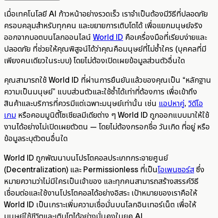
เมื่อเทคโนโลยี AI ก้าวหน้าอย่างรวดเร็ว เราจำเป็นต้องมีวิธีที่ปลอดภัย
ครอบคลุมสำหรับทุกคน และขยายการเติบโตได้ เพื่อแยกมนุษย์จริง
ออกจากบอตบนโลกออนไลน์
World ID
คือเครื่องมือที่เรียบง่ายและ
ปลอดภัย ที่ช่วยให้คุณพิสูจน์ได้ว่าคุณคือมนุษย์ที่ไม่ซ้ำใคร (บุคคลที่มี
เพียงคนเดียวในระบบ) โดยไม่ต้องเปิดเผยข้อมูลส่วนตัวอื่นใด
คุณสามารถใช้ World ID ที่ผ่านการยืนยันแล้วของคุณเป็น “หลักฐาน
ความเป็นมนุษย์” แบบส่วนตัวและใช้ซ้ำได้เท่าที่ต้องการ เพื่อเข้าถึง
สินค้าและบริการที่ควรมีแต่เฉพาะมนุษย์เท่านั้น เช่น
แอปหาคู่
,
วิดีโอ
เกม
หรือคอมมูนิตี้โซเชียลมีเดียต่าง ๆ World ID ถูกออกแบบมาให้ใช้
งานได้อย่างไม่เปิดเผยตัวตน — โดยไม่ต้องกรอกชื่อ วันเกิด ที่อยู่ หรือ
ข้อมูลระบุตัวตนอื่นใด
World ID ถูกพัฒนาบนโปรโตคอลประเภทกระจายศูนย์
(Decentralization) และ Permissionless ที่เป็น
โอเพนซอร์ส
ซึ่ง
หมายความว่าไม่มีใครเป็นเจ้าของ และทุกคนสามารถสร้างสรรค์วิธี
เชื่อมต่อและใช้งานโปรโตคอลได้อย่างอิสระ เป้าหมายของเราคือให้
World ID เป็นเกราะเพิ่มความเชื่อมั่นบนโลกอินเทอร์เน็ต เพื่อให้
มนุษย์ใช้ชีวิตและเติบโตได้อย่างมั่นคงในยุค AI