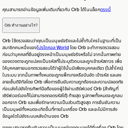
คุณสามารถอ่านข้อมูลเพิ่มเติมเกี่ยวกับ Orb ได้ในบล็อก
ตรงนี้
Orb ทำงานอย่างไร?
Orb ใช้ตรวจสอบว่าคุณเป็นมนุษย์จริงและไม่ซ้ำกับใครในฐานะที่เป็น
สมาชิกคนหนึ่งของ
โปรโตคอล World
โดย Orb จะทำการตรวจสอบ
ก่อนว่าบุคคลที่ยืนอยู่ตรงหน้าเป็นมนุษย์จริงหรือไม่ จากนั้นภาพถ่าย
ของดวงตาจะถูกแปลงเป็นรหัสที่ไม่ระบุตัวตนและถูกเข้ารหัสถาวร เพื่อ
ให้บุคคลภายนอกตรวจสอบได้ว่าผู้ใช้นั้นมีเพียงบุคคลเดียว (ไม่ซ้ำใคร)
ในระบบ จากนั้นภาพทั้งหมดจะถูกแพ็กเกจหรือบีบอัด เข้ารหัส และลง
ลายเซ็นดิจิทัลโดย Orb เพื่อการยืนยันความถูกต้องและความปลอดภัย
ก่อนส่งไปยังโทรศัพท์มือถือของผู้ใช้ผ่านเซิร์ฟเวอร์ Orb (สำคัญที่
เซิร์ฟเวอร์เองก็ไม่สามารถถอดรหัสได้) ท้ายสุด รูปภาพทั้งหมดจะถูกลบ
ออกจาก Orb และเพื่อรักษาความเป็นส่วนตัวสูงสุด การยืนยันความ
เป็นมนุษย์ทั้งหมดจะเกิดขึ้นที่ภายในเครื่อง Orb และจะไม่มีการส่ง
ข้อมูลใดไปยังระบบหลังบ้านของ Orb
ทุกคนสามารถยืนยันความเป็นมนุษย์ของตนเองได้ที่เครื่อง Orb โดย