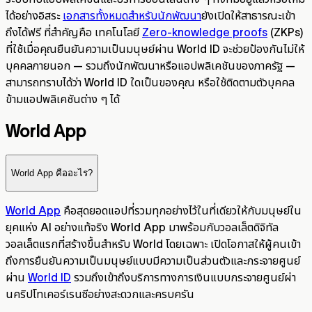
ได้อย่างอิสระ
เอกสารทั้งหมดสำหรับนักพัฒนา
ยังเปิดให้สาธารณะเข้า
ถึงได้ฟรี ที่สำคัญคือ เทคโนโลยี
Zero-knowledge proofs
(ZKPs)
ที่ใช้เมื่อคุณยืนยันความเป็นมนุษย์ผ่าน World ID จะช่วยป้องกันไม่ให้
บุคคลภายนอก — รวมถึงนักพัฒนาหรือแอปพลิเคชันของภาครัฐ —
สามารถทราบได้ว่า World ID ใดเป็นของคุณ หรือใช้ติดตามตัวบุคคล
ข้ามแอปพลิเคชันต่าง ๆ ได้
World App
World App คืออะไร?
World App
คือสุดยอดแอปที่รวมทุกอย่างไว้ในที่เดียวให้กับมนุษย์ใน
ยุคแห่ง AI อย่างแท้จริง World App มาพร้อมกับวอลเล็ตดิจิทัล
วอลเล็ตแรกที่สร้างขึ้นสำหรับ World โดยเฉพาะ เปิดโอกาสให้ผู้คนเข้า
ถึงการยืนยันความเป็นมนุษย์แบบมีความเป็นส่วนตัวและกระจายศูนย์
ผ่าน
World ID
รวมถึงเข้าถึงบริการทางการเงินแบบกระจายศูนย์ผ่า
นคริปโทเคอร์เรนซีอย่างสะดวกและครบครัน