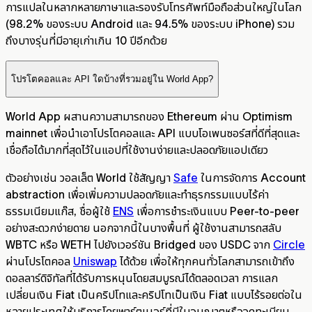
การแปลในหลากหลายภาษาและรองรับโทรศัพท์มือถือส่วนใหญ่ในโลก
(98.2% ของระบบ Android และ 94.5% ของระบบ iPhone) รวม
ถึงบางรุ่นที่มีอายุเก่าเกิน 10 ปีอีกด้วย
โปรโตคอลและ API ใดบ้างที่รวมอยู่ใน World App?
World App ผสานความสามารถของ Ethereum ผ่าน Optimism
mainnet เพื่อนำเอาโปรโตคอลและ API แบบโอเพนซอร์สที่ดีที่สุดและ
เชื่อถือได้มากที่สุดไว้ในแอปที่ใช้งานง่ายและปลอดภัยแอปเดียว
ตัวอย่างเช่น วอลเล็ต World ใช้สัญญา
Safe
ในการจัดการ Account
abstraction เพื่อเพิ่มความปลอดภัยและทำธุรกรรมแบบไร้ค่า
ธรรมเนียมแก๊ส, ชื่อผู้ใช้
ENS
เพื่อการชำระเงินแบบ Peer-to-peer
อย่างสะดวกง่ายดาย นอกจากนี้ในบางพื้นที่ ผู้ใช้งานสามารถสลับ
WBTC หรือ WETH ไปยังเวอร์ชัน Bridged ของ USDC จาก
Circle
ผ่านโปรโตคอล
Uniswap
ได้ด้วย เพื่อให้ทุกคนทั่วโลกสามารถเข้าถึง
ดอลลาร์ดิจิทัลที่ได้รับการหนุนโดยสมบูรณ์ได้ตลอดเวลา การแลก
เปลี่ยนเงิน Fiat เป็นคริปโทและคริปโทเป็นเงิน Fiat แบบไร้รอยต่อใน
หลายประเทศให้บริการโดยพาร์ตเนอร์ที่มีใบอนุญาตหรือจดทะเบียน