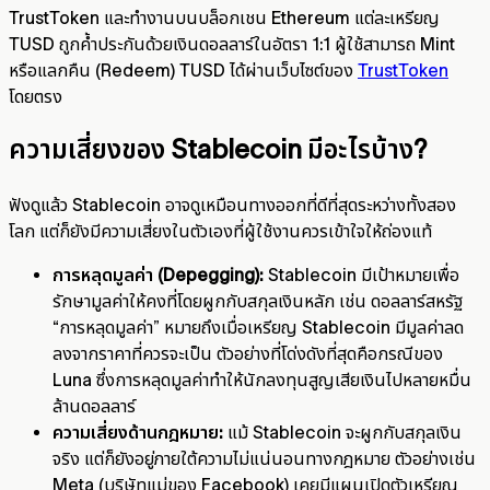
TrustToken และทำงานบนบล็อกเชน Ethereum แต่ละเหรียญ
TUSD ถูกค้ำประกันด้วยเงินดอลลาร์ในอัตรา 1:1 ผู้ใช้สามารถ Mint
หรือแลกคืน (Redeem) TUSD ได้ผ่านเว็บไซต์ของ
TrustToken
โดยตรง
ความเสี่ยงของ Stablecoin มีอะไรบ้าง?
ฟังดูแล้ว Stablecoin อาจดูเหมือนทางออกที่ดีที่สุดระหว่างทั้งสอง
โลก แต่ก็ยังมีความเสี่ยงในตัวเองที่ผู้ใช้งานควรเข้าใจให้ถ่องแท้
การหลุดมูลค่า (Depegging):
Stablecoin มีเป้าหมายเพื่อ
รักษามูลค่าให้คงที่โดยผูกกับสกุลเงินหลัก เช่น ดอลลาร์สหรัฐ
“การหลุดมูลค่า” หมายถึงเมื่อเหรียญ Stablecoin มีมูลค่าลด
ลงจากราคาที่ควรจะเป็น ตัวอย่างที่โด่งดังที่สุดคือกรณีของ
Luna ซึ่งการหลุดมูลค่าทำให้นักลงทุนสูญเสียเงินไปหลายหมื่น
ล้านดอลลาร์
ความเสี่ยงด้านกฎหมาย:
แม้ Stablecoin จะผูกกับสกุลเงิน
จริง แต่ก็ยังอยู่ภายใต้ความไม่แน่นอนทางกฎหมาย ตัวอย่างเช่น
Meta (บริษัทแม่ของ Facebook) เคยมีแผนเปิดตัวเหรียญ