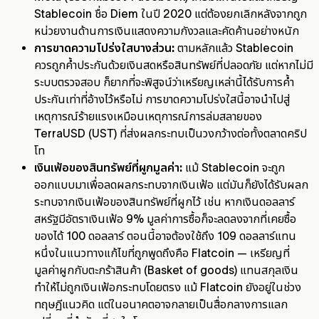
Stablecoin ชื่อ Diem ในปี 2020 แต่ต้องยกเลิกหลังจากถูก
หน่วยงานด้านการเงินแสดงความกังวลและคัดค้านอย่างหนัก
การขาดความโปร่งใสบางส่วน:
ตามหลักแล้ว Stablecoin
ควรถูกค้ำประกันด้วยเงินสดหรือสินทรัพย์ที่ปลอดภัย แต่หากไม่มี
ระบบตรวจสอบ ก็ยากที่จะพิสูจน์ว่าเหรียญเหล่านี้ได้รับการค้ำ
ประกันเท่าที่อ้างไว้หรือไม่ การขาดความโปร่งใสนี้อาจนำไปสู่
เหตุการณ์ร้ายแรงเหมือนเหตุการณ์การล่มสลายของ
TerraUSD (UST) ที่ส่งผลกระทบเป็นวงกว้างต่อทั้งตลาดคริป
โท
เงินเฟ้อของสินทรัพย์ที่ผูกมูลค่า:
แม้ Stablecoin จะถูก
ออกแบบมาเพื่อลดผลกระทบจากเงินเฟ้อ แต่มันก็ยังได้รับผลก
ระทบจากเงินเฟ้อของสินทรัพย์ที่ผูกไว้ เช่น หากเงินดอลลาร์
สหรัฐมีอัตราเงินเฟ้อ 9% มูลค่าการซื้อก็จะลดลงจากที่เคยซื้อ
ของได้ 100 ดอลลาร์ ตอนนี้อาจต้องใช้ถึง 109 ดอลลาร์แทน
หนึ่งในแนวทางแก้ไขที่ถูกพูดถึงคือ Flatcoin — เหรียญที่
มูลค่าผูกกับตะกร้าสินค้า (Basket of goods) แทนสกุลเงิน
ทำให้ไม่ถูกเงินเฟ้อกระทบโดยตรง แม้ Flatcoin ยังอยู่ในช่วง
ทฤษฎีแนวคิด แต่ในอนาคตอาจกลายเป็นสื่อกลางการแลก