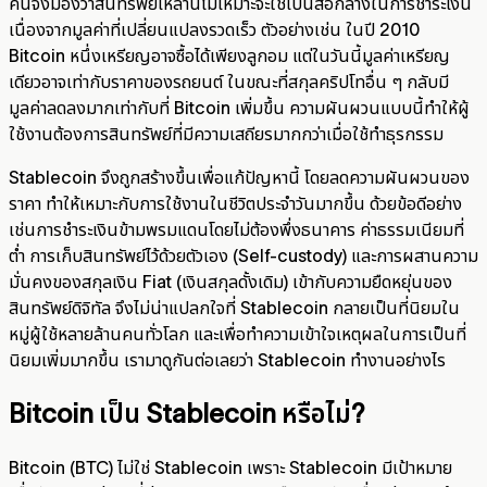
คนจึงมองว่าสินทรัพย์เหล่านี้ไม่เหมาะจะใช้เป็นสื่อกลางในการชำระเงิน
เนื่องจากมูลค่าที่เปลี่ยนแปลงรวดเร็ว ตัวอย่างเช่น ในปี 2010
Bitcoin หนึ่งเหรียญอาจซื้อได้เพียงลูกอม แต่ในวันนี้มูลค่าเหรียญ
เดียวอาจเท่ากับราคาของรถยนต์ ในขณะที่สกุลคริปโทอื่น ๆ กลับมี
มูลค่าลดลงมากเท่ากับที่ Bitcoin เพิ่มขึ้น ความผันผวนแบบนี้ทำให้ผู้
ใช้งานต้องการสินทรัพย์ที่มีความเสถียรมากกว่าเมื่อใช้ทำธุรกรรม
Stablecoin จึงถูกสร้างขึ้นเพื่อแก้ปัญหานี้ โดยลดความผันผวนของ
ราคา ทำให้เหมาะกับการใช้งานในชีวิตประจำวันมากขึ้น ด้วยข้อดีอย่าง
เช่นการชำระเงินข้ามพรมแดนโดยไม่ต้องพึ่งธนาคาร ค่าธรรมเนียมที่
ต่ำ การเก็บสินทรัพย์ไว้ด้วยตัวเอง (Self-custody) และการผสานความ
มั่นคงของสกุลเงิน Fiat (เงินสกุลดั้งเดิม) เข้ากับความยืดหยุ่นของ
สินทรัพย์ดิจิทัล จึงไม่น่าแปลกใจที่ Stablecoin กลายเป็นที่นิยมใน
หมู่ผู้ใช้หลายล้านคนทั่วโลก และเพื่อทำความเข้าใจเหตุผลในการเป็นที่
นิยมเพิ่มมากขึ้น เรามาดูกันต่อเลยว่า Stablecoin ทำงานอย่างไร
Bitcoin เป็น Stablecoin หรือไม่?
Bitcoin (BTC) ไม่ใช่ Stablecoin เพราะ Stablecoin มีเป้าหมาย