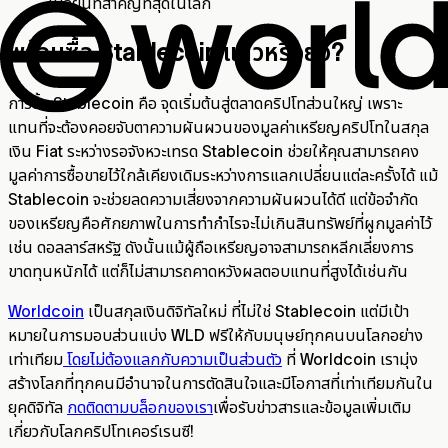
เปลี่ยนที่สำคัญที่สุดในโลก
พร้อมซื้อ Stablecoin แล้วหรือยัง?
การซื้อ Stablecoin คือ จุดเริ่มต้นสู่ตลาดคริปโทส่วนใหญ่ เพราะ
แทนที่จะต้องคอยจับตาความผันผวนของมูลค่าเหรียญคริปโทในสกุล
เงิน Fiat ระหว่างรอจังหวะเทรด Stablecoin ช่วยให้คุณสามารถคง
มูลค่าการซื้อขายไว้ใกล้เคียงเดิมระหว่างการแลกเปลี่ยนแต่ละครั้งได้ แม้
Stablecoin จะช่วยลดความเสี่ยงจากความผันผวนได้ดี แต่ข้อจำกัด
ของเหรียญคือศักยภาพในการทำกำไรจะไม่เกินสินทรัพย์ที่ผูกมูลค่าไว้
เช่น ดอลลาร์สหรัฐ ดังนั้นแม้ผู้ถือเหรียญอาจสามารถหลีกเลี่ยงการ
ขาดทุนหนักได้ แต่ก็ไม่สามารถคาดหวังผลตอบแทนที่สูงได้เช่นกัน
Worldcoin
เป็นสกุลเงินดิจิทัลใหม่ ที่ไม่ใช่ Stablecoin แต่มีเป้า
หมายในการมอบส่วนแบ่ง WLD ฟรีให้กับมนุษย์ทุกคนบนโลกอย่าง
เท่าเทียม
โดยไม่ต้องแลกกับความเป็นส่วนตัว
ที่ Worldcoin เรามุ่ง
สร้างโลกที่ทุกคนมีอำนาจในการตัดสินใจและมีโอกาสที่เท่าเทียมกันใน
ยุคดิจิทัล
กดติดตามบล็อกของเรา
เพื่อรับข่าวสารและข้อมูลเพิ่มเติม
เกี่ยวกับโลกคริปโทเคอร์เรนซี!