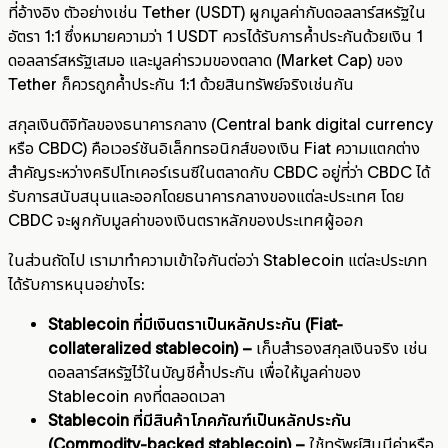
ที่อ้างอิง ตัวอย่างเช่น Tether (USDT) ผูกมูลค่ากับดอลลาร์สหรัฐใน
อัตรา 1:1 ซึ่งหมายความว่า 1 USDT ควรได้รับการค้ำประกันด้วยเงิน 1
ดอลลาร์สหรัฐเสมอ และมูลค่ารวมของตลาด (Market Cap) ของ
Tether ก็ควรถูกค้ำประกัน 1:1 ด้วยสินทรัพย์จริงเช่นกัน
สกุลเงินดิจิทัลของธนาคารกลาง (Central bank digital currency
หรือ CBDC) คือเวอร์ชันอิเล็กทรอนิกส์ของเงิน Fiat ความแตกต่าง
สำคัญระหว่างคริปโทเคอร์เรนซีในตลาดกับ CBDC อยู่ที่ว่า CBDC ได้
รับการสนับสนุนและออกโดยธนาคารกลางของแต่ละประเทศ โดย
CBDC จะผูกกับมูลค่าของเงินตราหลักของประเทศผู้ออก
ในส่วนถัดไป เรามาทำความเข้าใจกันต่อว่า Stablecoin แต่ละประเภท
ได้รับการหนุนอย่างไร:
Stablecoin ที่มีเงินตราเป็นหลักประกัน (Fiat-
collateralized stablecoin) –
เก็บสำรองสกุลเงินจริง เช่น
ดอลลาร์สหรัฐไว้ในบัญชีค้ำประกัน เพื่อให้มูลค่าของ
Stablecoin คงที่ตลอดเวลา
Stablecoin ที่มีสินค้าโภคภัณฑ์เป็นหลักประกัน
(Commodity-backed stablecoin) –
ใช้ทรัพย์สินมีค่าหรือ