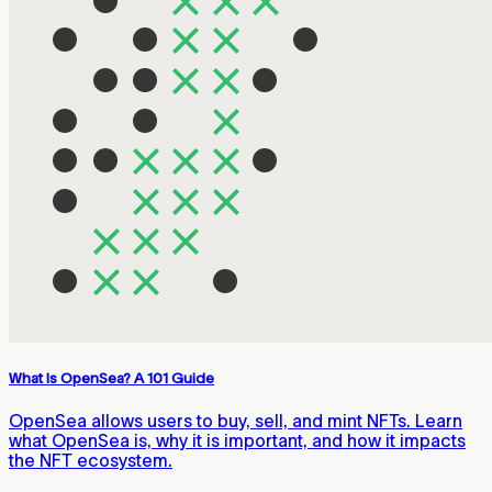
What Is OpenSea? A 101 Guide
OpenSea allows users to buy, sell, and mint NFTs. Learn
what OpenSea is, why it is important, and how it impacts
the NFT ecosystem.