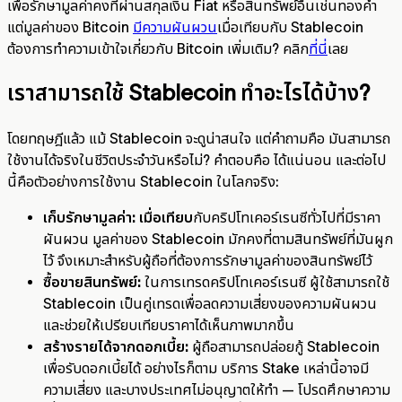
เพื่อรักษามูลค่าคงที่ผ่านสกุลเงิน Fiat หรือสินทรัพย์อื่นเช่นทองคำ
แต่มูลค่าของ Bitcoin
มีความผันผวน
เมื่อเทียบกับ Stablecoin
ต้องการทำความเข้าใจเกี่ยวกับ Bitcoin เพิ่มเติม? คลิก
ที่นี่
เลย
เราสามารถใช้ Stablecoin ทำอะไรได้บ้าง?
โดยทฤษฎีแล้ว แม้ Stablecoin จะดูน่าสนใจ แต่คำถามคือ มันสามารถ
ใช้งานได้จริงในชีวิตประจำวันหรือไม่? คำตอบคือ ได้แน่นอน และต่อไป
นี้คือตัวอย่างการใช้งาน Stablecoin ในโลกจริง:
เก็บรักษามูลค่า: เมื่อเทียบ
กับคริปโทเคอร์เรนซีทั่วไปที่มีราคา
ผันผวน มูลค่าของ Stablecoin มักคงที่ตามสินทรัพย์ที่มันผูก
ไว้ จึงเหมาะสำหรับผู้ถือที่ต้องการรักษามูลค่าของสินทรัพย์ไว้ ‍
ซื้อขายสินทรัพย์:
ในการเทรดคริปโทเคอร์เรนซี ผู้ใช้สามารถใช้
Stablecoin เป็นคู่เทรดเพื่อลดความเสี่ยงของความผันผวน
และช่วยให้เปรียบเทียบราคาได้เห็นภาพมากขึ้น
สร้างรายได้จากดอกเบี้ย:
ผู้ถือสามารถปล่อยกู้ Stablecoin
เพื่อรับดอกเบี้ยได้ อย่างไรก็ตาม บริการ Stake เหล่านี้อาจมี
ความเสี่ยง และบางประเทศไม่อนุญาตให้ทำ — โปรดศึกษาความ