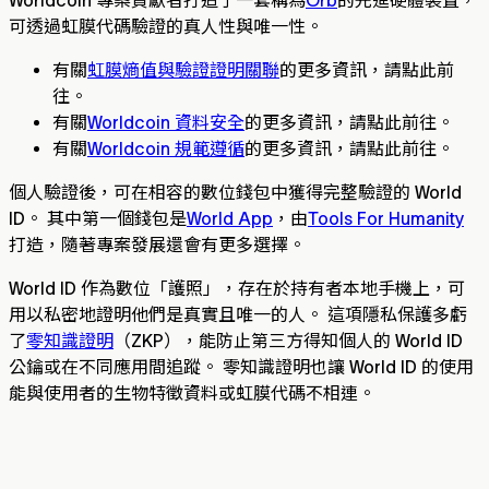
Worldcoin 專案貢獻者打造了一套稱為
Orb
的先進硬體裝置，
可透過虹膜代碼驗證的真人性與唯一性。
有關
虹膜熵值與驗證證明關聯
的更多資訊，請點此前
往。
有關
Worldcoin 資料安全
的更多資訊，請點此前往。
有關
Worldcoin 規範遵循
的更多資訊，請點此前往。
個人驗證後，可在相容的數位錢包中獲得完整驗證的 World
ID。 其中第一個錢包是
World App
，由
Tools For Humanity
打造，隨著專案發展還會有更多選擇。
World ID 作為數位「護照」，存在於持有者本地手機上，可
用以私密地證明他們是真實且唯一的人。 這項隱私保護多虧
了
零知識證明
（ZKP），能防止第三方得知個人的 World ID
公鑰或在不同應用間追蹤。 零知識證明也讓 World ID 的使用
能與使用者的生物特徵資料或虹膜代碼不相連。