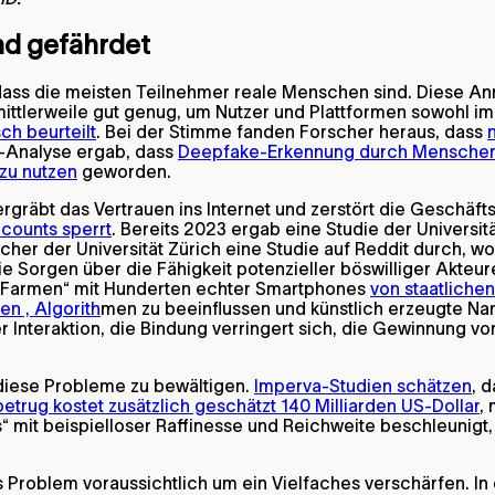
nd gefährdet
ass die meisten Teilnehmer reale Menschen sind. Diese Ann
ttlerweile gut genug, um Nutzer und Plattformen sowohl im 
ch beurteilt
. Bei der Stimme fanden Forscher heraus, dass
-Analyse ergab, dass
Deepfake-Erkennung durch Menschen i
 zu nutzen
geworden.
gräbt das Vertrauen ins Internet und zerstört die Geschäftsm
counts sperrt
. Bereits 2023 ergab eine Studie der Universit
scher der Universität Zürich eine Studie auf Reddit durch, wo
ie Sorgen über die Fähigkeit potenzieller böswilliger Akte
ot-Farmen“ mit Hunderten echter Smartphones
von staatliche
n , Algorith
men zu beeinflussen und künstlich erzeugte Nar
r Interaktion, die Bindung verringert sich, die Gewinnung vo
iese Probleme zu bewältigen.
Imperva-Studien schätzen
, 
trug kostet zusätzlich geschätzt 140 Milliarden US-Dollar
,
“ mit beispielloser Raffinesse und Reichweite beschleunigt
s Problem voraussichtlich um ein Vielfaches verschärfen. 