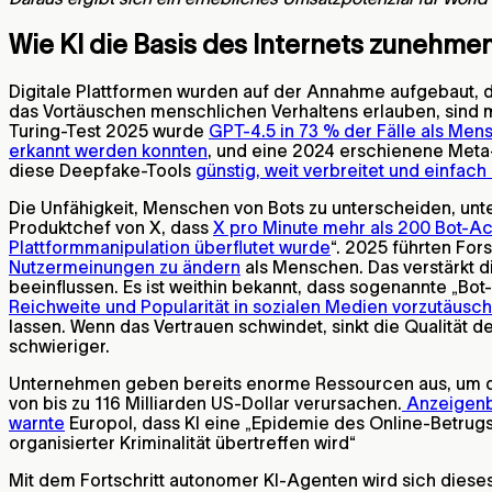
Wie KI die Basis des Internets zunehme
Digitale Plattformen wurden auf der Annahme aufgebaut, d
das Vortäuschen menschlichen Verhaltens erlauben, sind mi
Turing-Test 2025 wurde
GPT-4.5 in 73 % der Fälle als Mens
erkannt werden konnten
, und eine 2024 erschienene Meta
diese Deepfake-Tools
günstig, weit verbreitet und einfach
Die Unfähigkeit, Menschen von Bots zu unterscheiden, unter
Produktchef von X, dass
X pro Minute mehr als 200 Bot-Ac
Plattformmanipulation überflutet wurde
“. 2025 führten For
Nutzermeinungen zu ändern
als Menschen. Das verstärkt d
beeinflussen. Es ist weithin bekannt, dass sogenannte „B
Reichweite und Popularität in sozialen Medien vorzutäusche
lassen. Wenn das Vertrauen schwindet, sinkt die Qualität de
schwieriger.
Unternehmen geben bereits enorme Ressourcen aus, um d
von bis zu 116 Milliarden US-Dollar verursachen.
Anzeigenbe
warnte
Europol, dass KI eine „Epidemie des Online-Betrugs
organisierter Kriminalität übertreffen wird“
Mit dem Fortschritt autonomer KI-Agenten wird sich diese