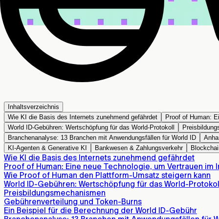
Inhaltsverzeichnis
Wie KI die Basis des Internets zunehmend gefährdet
Proof of Human: Ei
World ID-Gebühren: Wertschöpfung für das World-Protokoll
Preisbildun
Branchenanalyse: 13 Branchen mit Anwendungsfällen für World ID
Anha
KI-Agenten & Generative KI
Bankwesen & Zahlungsverkehr
Blockchai
Wie KI die Basis des Internets zunehmend gefährdet
Proof of Human: Eine neue Technologie, um Vertrauen im I
Wie Proof of Human den Plattform-Umsatz steigern kann
World ID-Gebühren: Wertschöpfung für das World-Protokol
Preisbildungsmechanismen
Gebührenverteilung und Token-Burns
Ein Beispiel für die Berechnung der World ID-Gebühr
Branchenanalyse: 13 Branchen mit Anwendungsfällen für W