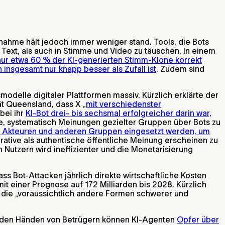
ahme hält jedoch immer weniger stand. Tools, die Bots
Text, als auch in Stimme und Video zu täuschen. In einem
nur etwa 60 % der KI-generierten Stimm-Klone korrekt
nsgesamt nur knapp besser als Zufall ist
. Zudem sind
odelle digitaler Plattformen massiv. Kürzlich erklärte der
ät Queensland, dass X „
mit verschiedenster
bei ihr
KI-Bot drei- bis sechsmal erfolgreicher darin war,
ure, systematisch Meinungen gezielter Gruppen über Bots zu
n Akteuren und anderen Gruppen eingesetzt werden, um
rative als authentische öffentliche Meinung erscheinen zu
n Nutzern wird ineffizienter und die Monetarisierung
dass Bot-Attacken jährlich direkte wirtschaftliche Kosten
 mit einer Prognose auf 172 Milliarden bis 2028. Kürzlich
, die „voraussichtlich andere Formen schwerer und
In den Händen von Betrügern können KI-Agenten
Opfer über