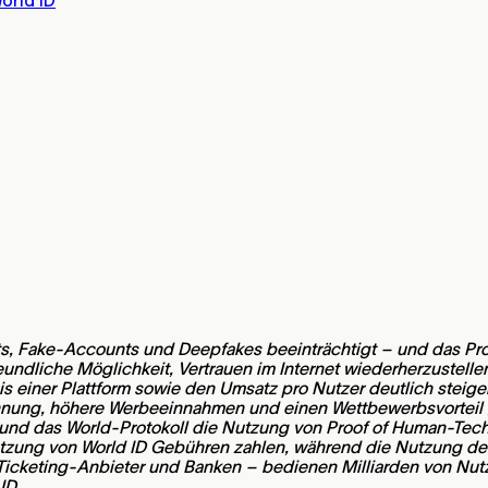
ts, Fake-Accounts und Deepfakes beeinträchtigt – und das Pr
undliche Möglichkeit, Vertrauen im Internet wiederherzustellen
s einer Plattform sowie den Umsatz pro Nutzer deutlich steig
nnung, höhere Werbeeinnahmen und einen Wettbewerbsvorteil 
) und das World-Protokoll die Nutzung von Proof of Human-Te
zung von World ID Gebühren zahlen, während die Nutzung des P
Ticketing-Anbieter und Banken – bedienen Milliarden von Nutze
ID.