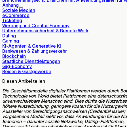
Anhang
Soziale Medien
eCommerce
Ticketing
Werbung und Creator-Economy
Unternehmenssicherheit & Remote Work
Dating
Gaming
KI-Agenten & Generative KI
Bankwesen & Zahlungsverkehr
Blockchain
Staatliche Dienstleistungen
Gig-Economy
Reisen & Gastgewerbe
Diesen Artikel teilen
Die Geschäftsmodelle digitaler Plattformen werden durch Bo
Technologie von World bietet Plattformen eine datenschutzfre
unverwechslebare Menschen sind. Dies dürfte die Nutzerbasi
höhere Nutzerbindung, geringere Kosten für die Nutzergewi
Aussteller von Berechtigungsnachweisen (Credential Issuer
vorgesehene Modell sieht vor, dass Anwendungen für die Nut
Branchen – darunter soziale Netzwerke, Dating-Plattformen, 
Daraus ergibt sich ein erhebliches Umsatzpotenzial für World 