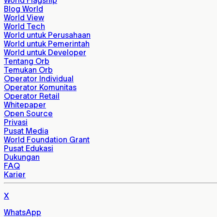
Blog World
World View
World Tech
World untuk Perusahaan
World untuk Pemerintah
World untuk Developer
Tentang Orb
Temukan Orb
Operator Individual
Operator Komunitas
Operator Retail
Whitepaper
Open Source
Privasi
Pusat Media
World Foundation Grant
Pusat Edukasi
Dukungan
FAQ
Karier
X
WhatsApp