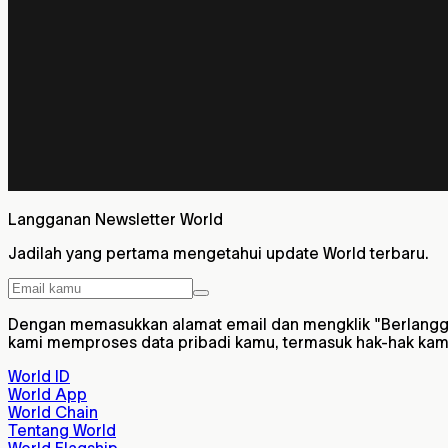
Langganan Newsletter World
Jadilah yang pertama mengetahui update World terbaru.
Dengan memasukkan alamat email dan mengklik "Berlangga
kami memproses data pribadi kamu, termasuk hak-hak kam
World ID
World App
World Chain
Tentang World
World Flagship