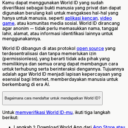
Kamu dapat menggunakan World ID yang sudah
diverifikasi sebagai bukti manusia yang privat dan dapat
digunakan berulang kali untuk mengakses hal-hal yang
hanya untuk manusia, seperti
aplikasi kencan
,
video
game
, atau komunitas media sosial. World ID dirancang
agar anonim — tidak perlu memasukkan nama, tanggal
lahir, alamat, atau informasi identifikasi lainnya untuk
menggunakannya.
World ID dibangun di atas protokol
open source
yang
terdesentralisasi dan tanpa memerlukan izin
(permissionless), yang berarti tidak ada pihak yang
memilikinya dan semua orang dapat membangun cara
untuk terhubung serta berinteraksi dengannya. Tujuannya
adalah agar World ID menjadi lapisan kepercayaan yang
esensial bagi Internet, memberdayakan manusia untuk
berkembang di era AI.
Bagaimana cara mendaftar untuk mendapatkan World ID?
Untuk
memverifikasi World ID-mu
, ikuti tiga langkah
berikut:
Langkah 1: Download World App dari
App Store atau