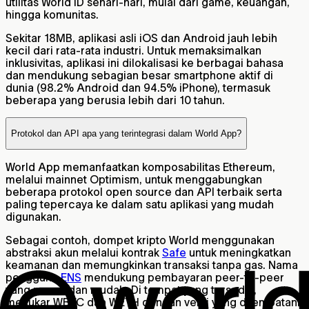
utilitas World ID sehari-hari, mulai dari game, keuangan,
hingga komunitas.
Sekitar 18MB, aplikasi asli iOS dan Android jauh lebih
kecil dari rata-rata industri. Untuk memaksimalkan
inklusivitas, aplikasi ini dilokalisasi ke berbagai bahasa
dan mendukung sebagian besar smartphone aktif di
dunia (98.2% Android dan 94.5% iPhone), termasuk
beberapa yang berusia lebih dari 10 tahun.
Protokol dan API apa yang terintegrasi dalam World App?
World App memanfaatkan komposabilitas Ethereum,
melalui mainnet Optimism, untuk menggabungkan
beberapa protokol open source dan API terbaik serta
paling tepercaya ke dalam satu aplikasi yang mudah
digunakan.
Sebagai contoh, dompet kripto World menggunakan
abstraksi akun melalui kontrak
Safe
untuk meningkatkan
keamanan dan memungkinkan transaksi tanpa gas. Nama
pengguna
ENS
mendukung pembayaran peer-to-peer
yang ramah dan mudah. Di tempat yang tersedia,
menukar WBTC dan WETH dengan versi yang dijembatani