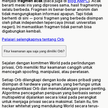
menjadi
fragmen acak
(baca juga di
blog AMPC
). Acak
berarti meski iris yang diproses sama, hasil fragmennya
selalu berbeda. Fragmen ini benar-benar anonim dan
tidak mengungkapkan informasi apapun. Tapi tidak
berhenti di sini — porsi fragmen yang berbeda disimpan
oleh pihak independen tepercaya (misal: universitas
negeri). Ini memastikan fragmen tidak pernah bisa
digabungkan kembali.
Pelajari selengkapnya tentang Orb
Fitur keamanan apa saja yang dimiliki Orb?
Sejalan dengan komitmen World pada perlindungan
privasi, Orb memiliki fitur keamanan canggih untuk
mencegah spoofing, manipulasi, atau peretasan.
Setiap Orb dilengkapi dengan kode akses pribadi yang
disimpan di hardware yang aman, yang berfungsi untuk
mengautentikasi Orb dan menandatangani pesan penting.
Algoritme pencegahan penipuan yang berbasis sensor
multispektral dijalankan secara lokal pada perangkat
untuk menjaga privasi secara maksimal. Selain itu, tim
hacker whitehat yang mendukung World secara terus-