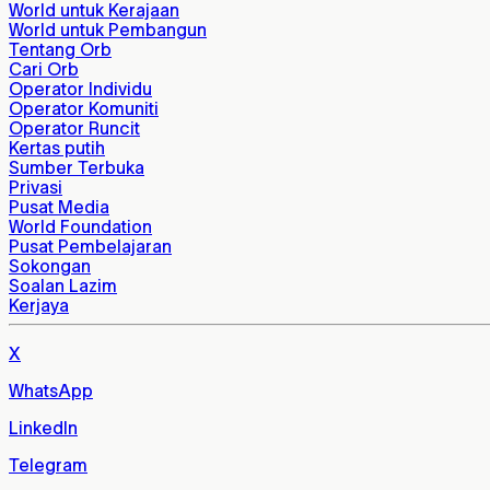
World untuk Kerajaan
World untuk Pembangun
Tentang Orb
Cari Orb
Operator Individu
Operator Komuniti
Operator Runcit
Kertas putih
Sumber Terbuka
Privasi
Pusat Media
World Foundation
Pusat Pembelajaran
Sokongan
Soalan Lazim
Kerjaya
X
WhatsApp
LinkedIn
Telegram