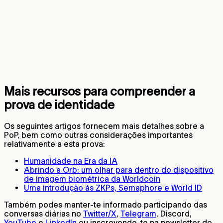
Mais recursos para compreender a
prova de identidade
Os seguintes artigos fornecem mais detalhes sobre a
PoP, bem como outras considerações importantes
relativamente a esta prova:
Humanidade na Era da IA
Abrindo a Orb: um olhar para dentro do dispositivo
de imagem biométrica da Worldcoin
Uma introdução às ZKPs, Semaphore e World ID
Também podes manter-te informado participando das
conversas diárias no
Twitter/X
,
Telegram
, Discord,
YouTube
e
LinkedIn
ou inscrevendo-te na newsletter do